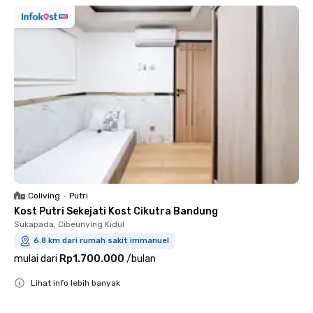
Coliving
•
Putri
Kost Putri Sekejati Kost Cikutra Bandung
Sukapada, Cibeunying Kidul
6.8 km dari rumah sakit immanuel
mulai dari
Rp1.700.000
/
bulan
Lihat info lebih banyak
Close