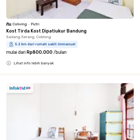
Coliving
•
Putri
Kost Tirda Kost Dipatiukur Bandung
Sadang Serang, Coblong
5.2 km dari rumah sakit immanuel
mulai dari
Rp800.000
/
bulan
Lihat info lebih banyak
Close