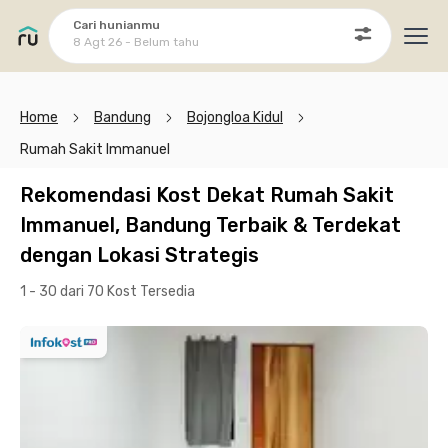
Cari hunianmu
8 Agt 26 - Belum tahu
Ope
Home
Bandung
Bojongloa Kidul
Rumah Sakit Immanuel
Rekomendasi Kost Dekat Rumah Sakit
Immanuel, Bandung Terbaik & Terdekat
dengan Lokasi Strategis
1 - 30 dari 70 Kost
Tersedia