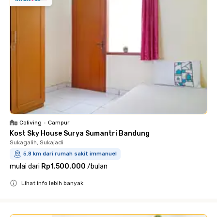
Coliving
•
Campur
Kost Sky House Surya Sumantri Bandung
Sukagalih, Sukajadi
5.8 km dari rumah sakit immanuel
mulai dari
Rp1.500.000
/
bulan
Lihat info lebih banyak
Close