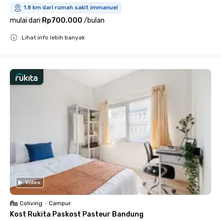
1.8 km dari rumah sakit immanuel
mulai dari
Rp700.000
/
bulan
Lihat info lebih banyak
Close
Video
Coliving
•
Campur
Kost Rukita Paskost Pasteur Bandung