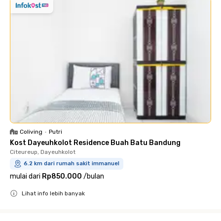
Coliving
•
Putri
Kost Dayeuhkolot Residence Buah Batu Bandung
Citeureup, Dayeuhkolot
6.2 km dari rumah sakit immanuel
mulai dari
Rp850.000
/
bulan
Lihat info lebih banyak
Close