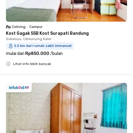
Coliving
•
Campur
Kost Gagak 55B Kost Surapati Bandung
Sukaluyu, Cibeunying Kaler
5.5 km dari rumah sakit immanuel
mulai dari
Rp850.000
/
bulan
Lihat info lebih banyak
Close