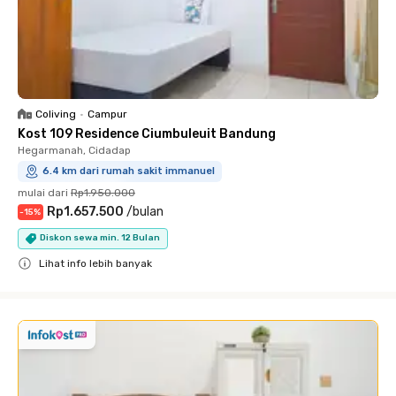
Coliving
•
Campur
Kost 109 Residence Ciumbuleuit Bandung
Hegarmanah, Cidadap
6.4 km dari rumah sakit immanuel
mulai dari
Rp1.950.000
Rp1.657.500
/
bulan
-
15
%
Diskon sewa min. 12 Bulan
Lihat info lebih banyak
Close