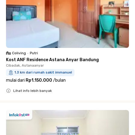
Coliving
•
Putri
Kost ANF Residence Astana Anyar Bandung
Cibadak, Astanaanyar
1.3 km dari rumah sakit immanuel
mulai dari
Rp1.150.000
/
bulan
Lihat info lebih banyak
Close