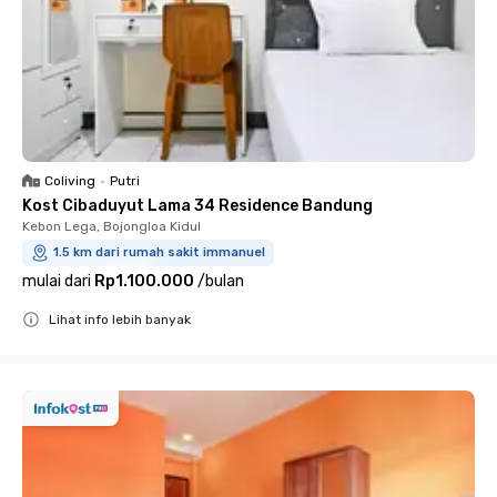
Coliving
•
Putri
Kost Cibaduyut Lama 34 Residence Bandung
Kebon Lega, Bojongloa Kidul
1.5 km dari rumah sakit immanuel
mulai dari
Rp1.100.000
/
bulan
Lihat info lebih banyak
Close