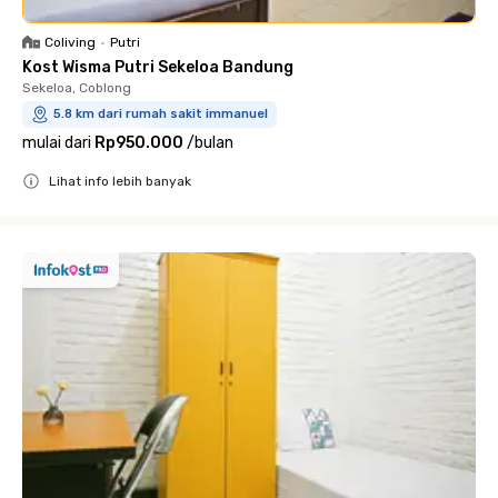
Coliving
•
Putri
Kost Wisma Putri Sekeloa Bandung
Sekeloa, Coblong
5.8 km dari rumah sakit immanuel
mulai dari
Rp950.000
/
bulan
Lihat info lebih banyak
Close