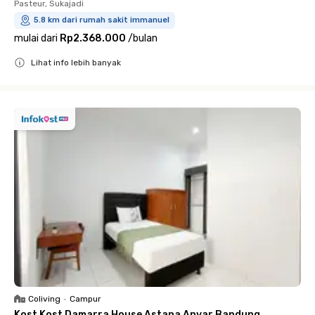
Pasteur, Sukajadi
5.8 km dari rumah sakit immanuel
mulai dari
Rp2.368.000
/
bulan
Lihat info lebih banyak
Close
Coliving
•
Campur
Kost Kost Damarra House Astana Anyar Bandung