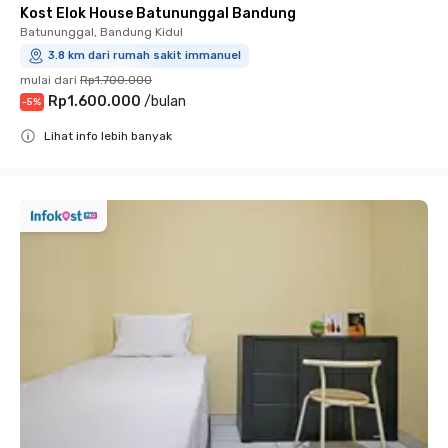
Kost Elok House Batununggal Bandung
Batununggal, Bandung Kidul
3.8 km dari rumah sakit immanuel
mulai dari
Rp1.700.000
Rp1.600.000
/
bulan
-
5
%
Lihat info lebih banyak
Close