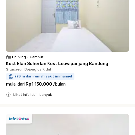
Coliving
•
Campur
Kost Elan Suherlan Kost Leuwipanjang Bandung
Situsaeur, Bojongloa Kidul
993 m dari rumah sakit immanuel
mulai dari
Rp1.150.000
/
bulan
Lihat info lebih banyak
Close