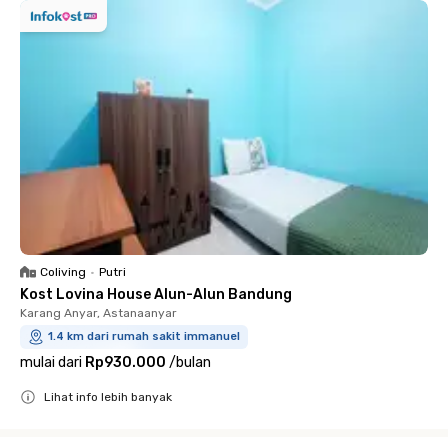
Coliving
•
Putri
Kost Lovina House Alun-Alun Bandung
Karang Anyar, Astanaanyar
1.4 km dari rumah sakit immanuel
mulai dari
Rp930.000
/
bulan
Lihat info lebih banyak
Close