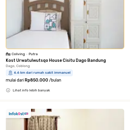
Coliving
•
Putra
Kost Urwatulwutsqo House Cisitu Dago Bandung
Dago, Coblong
6.6 km dari rumah sakit immanuel
mulai dari
Rp850.000
/
bulan
Lihat info lebih banyak
Close