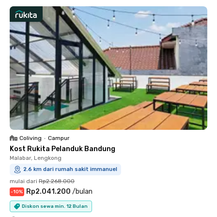
Coliving
•
Campur
Kost Rukita Pelanduk Bandung
Malabar, Lengkong
2.6 km dari rumah sakit immanuel
mulai dari
Rp2.268.000
Rp2.041.200
/
bulan
-
10
%
Diskon sewa min. 12 Bulan