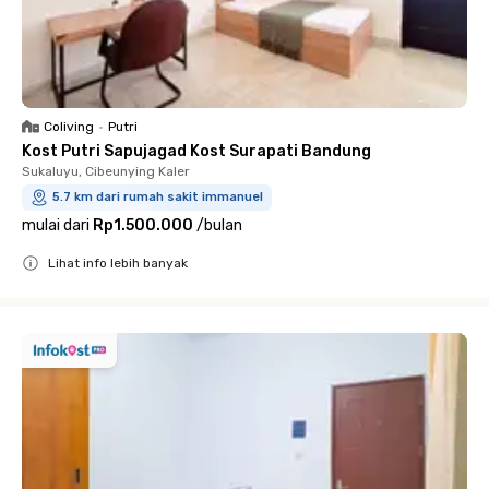
Coliving
•
Putri
Kost Putri Sapujagad Kost Surapati Bandung
Sukaluyu, Cibeunying Kaler
5.7 km dari rumah sakit immanuel
mulai dari
Rp1.500.000
/
bulan
Lihat info lebih banyak
Close