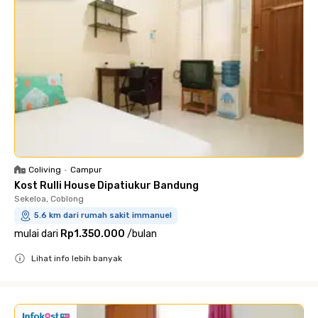
Coliving
•
Campur
Kost Rulli House Dipatiukur Bandung
Sekeloa, Coblong
5.6 km dari rumah sakit immanuel
mulai dari
Rp1.350.000
/
bulan
Lihat info lebih banyak
Close