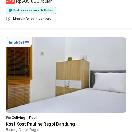
Rp985.000
/
bulan
-
10
%
Diskon sewa min. 12 Bulan
Lihat info lebih banyak
Close
Coliving
•
Putri
Kost Kost Pauline Regol Bandung
Balong Gede, Regol