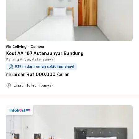
Coliving
•
Campur
Kost AA 187 Astanaanyar Bandung
Karang Anyar, Astanaanyar
839 m dari rumah sakit immanuel
mulai dari
Rp1.000.000
/
bulan
Lihat info lebih banyak
Close