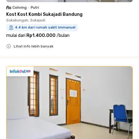
Coliving
•
Putri
Kost Kost Kombi Sukajadi Bandung
Sukabungah, Sukajadi
4.4 km dari rumah sakit immanuel
mulai dari
Rp1.400.000
/
bulan
Lihat info lebih banyak
Close