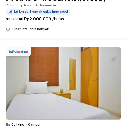
Pelindung Hewan, Astanaanyar
1.6 km dari rumah sakit immanuel
mulai dari
Rp2.000.000
/
bulan
Lihat info lebih banyak
Close
Coliving
•
Campur