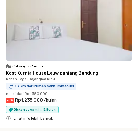
Coliving
•
Campur
Kost Kurnia House Leuwipanjang Bandung
Kebon Lega, Bojongloa Kidul
1.4 km dari rumah sakit immanuel
mulai dari
Rp1.350.000
Rp1.235.000
/
bulan
-
8
%
Diskon sewa min. 12 Bulan
Lihat info lebih banyak
Close