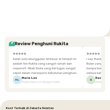
Setiabudi
Cilandak
Depok
Kemanggisan
Semarang
Medan
Tangerang
Bali
Yogyakarta
Jakarta
Jakarta
Jawa
Jakarta
Jawa
Sumatera
Selatan
Banten
Selatan
Barat
Barat
Bali
Yogyakarta
Tengah
Utara
Review Penghuni Rukita
⭐⭐⭐⭐⭐
⭐⭐⭐⭐⭐
Salah satu keunggulan terbesar di tempat ini
I say thankyou s
adalah tim Rukita yang sangat ramah dan
Bulan yang super happy! banyak tem
responsif. Mbak Siska yang bertugas sangat
kumpul bareng mak
cepat dalam merespons kebutuhan penghuni.
semua bahagia ad
Ketika saya meminta keset karena sempat
mgkn saran dari air aja & kebersihan lebih di
Mario Lee
Ravena
ML
R
Rukita Satya Inn Harapan Indah
Rukita Dimi
terpeleset, permintaan tersebut langsung
tingkatka
dipenuhi dengan cepat. Terima kasih Mbak
Siska.
Kost Terbaik di Jakarta Selatan