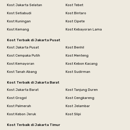
Kost Jakarta Selatan
Kost Tebet
Kost Setiabudi
Kost Bintaro
Kost Kuningan
Kost Cipete
Kost Kemang
Kost Kebayoran Lama
Kost Terbaik di Jakarta Pusat
Kost Jakarta Pusat
Kost Benhil
Kost Cempaka Putih
Kost Menteng
Kost Kemayoran
Kost Kebon Kacang
Kost Tanah Abang
Kost Sudirman
Kost Terbaik di Jakarta Barat
Kost Jakarta Barat
Kost Tanjung Duren
Kost Grogol
Kost Cengkareng
Kost Palmerah
Kost Jelambar
Kost Kebon Jeruk
Kost Slipi
Kost Terbaik di Jakarta Timur