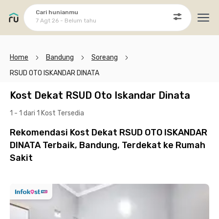
Cari hunianmu
7 Agt 26 - Belum tahu
Ope
Home
Bandung
Soreang
RSUD OTO ISKANDAR DINATA
Kost Dekat RSUD Oto Iskandar Dinata
1 - 1 dari 1 Kost
Tersedia
Rekomendasi Kost Dekat RSUD OTO ISKANDAR
DINATA Terbaik, Bandung, Terdekat ke Rumah
Sakit