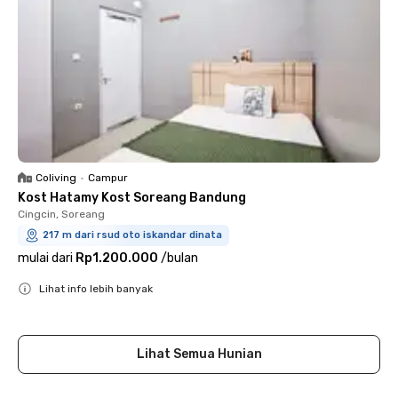
Coliving
•
Campur
Kost Hatamy Kost Soreang Bandung
Cingcin, Soreang
217 m dari rsud oto iskandar dinata
mulai dari
Rp1.200.000
/
bulan
Lihat info lebih banyak
Close
Lihat Semua Hunian