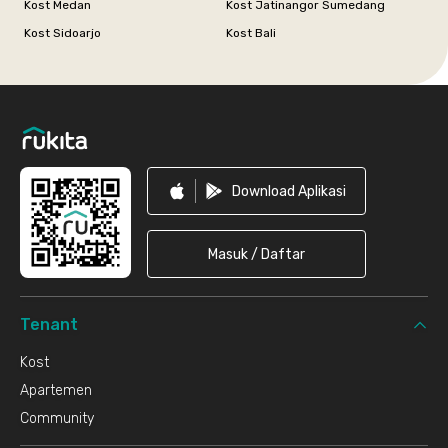
Kost Medan
Kost Jatinangor Sumedang
Kost Sidoarjo
Kost Bali
Footer
Download Aplikasi
Masuk / Daftar
Tenant
Kost
Apartemen
Community