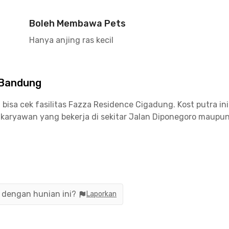
Boleh Membawa Pets
Hanya anjing ras kecil
 Bandung
isa cek fasilitas Fazza Residence Cigadung. Kost putra ini
 karyawan yang bekerja di sekitar Jalan Diponegoro maup
 kost Cigadung Bandung ini dikelilingi banyak tempat makan
llery & Cafe, atau Ikkafe Kitchen and Bar Dago Heritage 1
n dengan hunian ini?
Laporkan
 menit dari kost Cigadung ini. Butuh bantuan medis? RS K