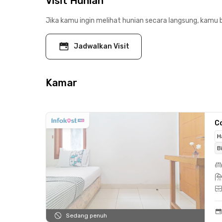
Visit Hunian
Jika kamu ingin melihat hunian secara langsung, kamu b
Jadwalkan Visit
Kamar
C
H
B
Sedang penuh