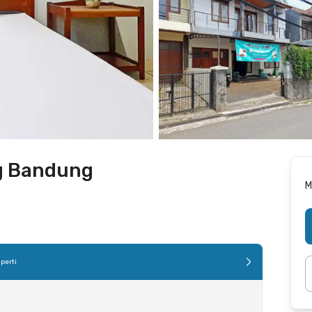
g Bandung
M
perti