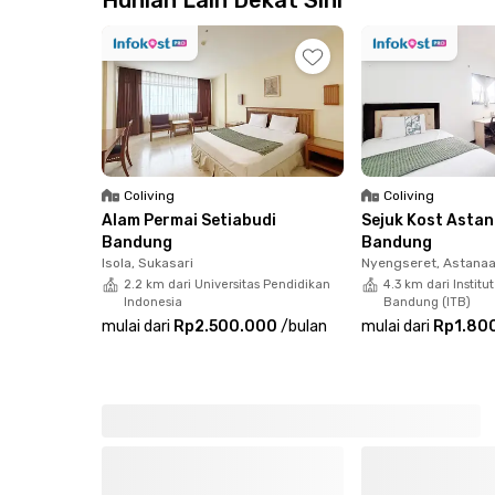
Hunian Lain Dekat Sini
Fazza Residence Cigadung menawarkan kamar ber
mobil dan motor, layanan housekeeping, dan are
kucing kesayangan kamu boleh ikut tinggal di k
Coliving
Coliving
Alam Permai Setiabudi
Sejuk Kost Asta
Bandung
Bandung
Isola, Sukasari
Nyengseret, Astana
2.2 km dari Universitas Pendidikan
4.3 km dari Institu
Indonesia
Bandung (ITB)
mulai dari
Rp2.500.000
/
bulan
mulai dari
Rp1.80