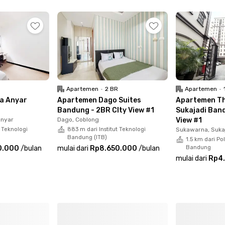
furnitur dengan WiFi dan pilihan kamar mandi luar atau da
a komunal. Harga sewa kost ini juga sudah termasuk listrik
ost ini lho! Ayo, booking kamarmu sekarang juga!
Apartemen
•
2 BR
Apartemen
•
na Anyar
Apartemen Dago Suites
Apartemen Th
Bandung - 2BR CIty View #1
Sukajadi Band
anyar
Dago, Coblong
View #1
t Teknologi
883 m dari Institut Teknologi
Sukawarna, Suka
Bandung (ITB)
1.5 km dari Po
0.000
/
bulan
mulai dari
Rp8.650.000
/
bulan
Bandung
mulai dari
Rp4