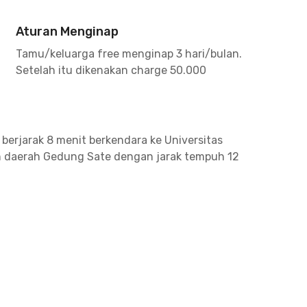
Aturan Menginap
Tamu/keluarga free menginap 3 hari/bulan.
Setelah itu dikenakan charge 50.000
 berjarak 8 menit berkendara ke Universitas
un daerah Gedung Sate dengan jarak tempuh 12
, resto atau cafe kekinian. Sebut saja WaLe
917 semuanya nggak lebih dari 10 menit
husus Ginjal Ny. R.A Habibie cuma 5 menit