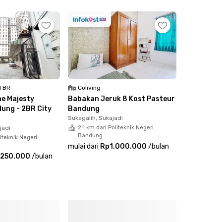
lam. Tersedia pula dapur, area parkir untuk
 yang bikin pengeluaran jadi lebih hemat, juga
1 BR
Coliving
e Majesty
Babakan Jeruk 8 Kost Pasteur
ung - 2BR City
Bandung
Sukagalih, Sukajadi
jadi
2.1 km dari Politeknik Negeri
Bandung
liteknik Negeri
mulai dari
Rp1.000.000
/
bulan
.250.000
/
bulan