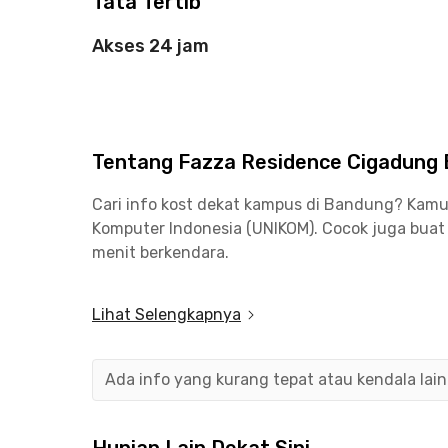
Tata Tertib
Akses 24 jam
Tentang Fazza Residence Cigadung
Cari info kost dekat kampus di Bandung? Kamu b
Komputer Indonesia (UNIKOM). Cocok juga buat
menit berkendara.
Nggak perlu bingung buat mengisi perut karena
Lihat Selengkapnya
Warung Lela, Boemi Joglo Dago Pakar, Congo Ga
berkendara.
Ada info yang kurang tepat atau kendala lai
Kawasan Braga dan Stasiun Bandung berjarak 16
jauhnya dari kost putra Bandung ini.