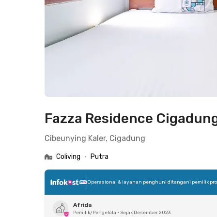
Fazza Residence Cigadun
Cibeunying Kaler, Cigadung
Coliving
•
Putra
Operasional & layanan penghuni ditangani pemilik pro
Afrida
Pemilik/Pengelola
•
Sejak Desember 2023