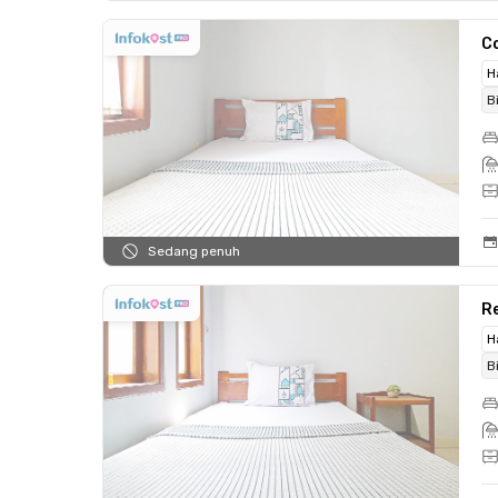
C
H
B
Sedang penuh
Re
H
B