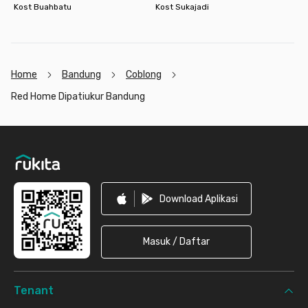
Kost Buahbatu
Kost Sukajadi
Home
Bandung
Coblong
Red Home Dipatiukur Bandung
Footer
Download Aplikasi
Masuk / Daftar
Tenant