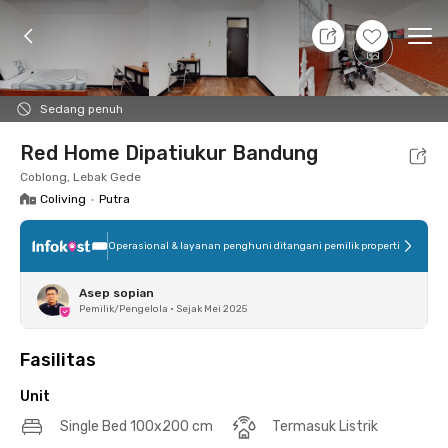
8 Agt 26 - Belum tahu
+
16
Ope
Foto
Fasilitas bersama
Lokasi
Aturan Tambahan
Sedang penuh
Red Home Dipatiukur Bandung
Coblong, Lebak Gede
Coliving
•
Putra
Operasional & layanan penghuni ditangani pemilik properti
Asep sopian
Pemilik/Pengelola
•
Sejak Mei 2025
Fasilitas
Unit
Single Bed 100x200 cm
Termasuk Listrik