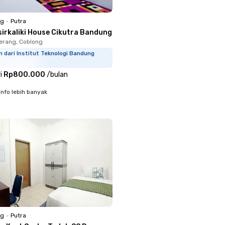
ng
•
Putra
sirkaliki House Cikutra Bandung
erang, Coblong
m dari Institut Teknologi Bandung
i
Rp800.000
/
bulan
info lebih banyak
ng
•
Putra