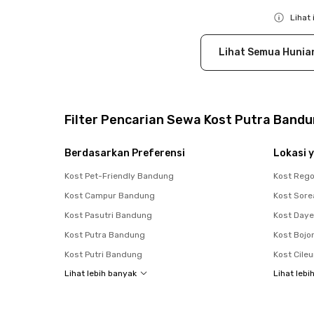
Close
Lihat 
Close
Lihat Semua Hunia
Filter Pencarian Sewa Kost Putra Band
Berdasarkan Preferensi
Lokasi y
Kost Pet-Friendly Bandung
Kost Rego
Kost Campur Bandung
Kost Sor
Kost Pasutri Bandung
Kost Daye
Kost Putra Bandung
Kost Boj
Kost Putri Bandung
Kost Cileu
Lihat lebih banyak
Lihat lebi