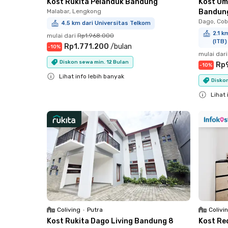
Kost Rukita Pelanduk Bandung
Kost Um
Malabar, Lengkong
Bandun
Dago, Cob
4.5 km dari Universitas Telkom
2.1 k
mulai dari
Rp1.968.000
(ITB)
Rp1.771.200
/
bulan
-
10
%
mulai dari
Diskon sewa min. 12 Bulan
Rp
-
10
%
Lihat info lebih banyak
Diskon
Close
Lihat 
Close
Coliving
•
Putra
Colivi
Kost Rukita Dago Living Bandung 8
Kost Re