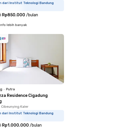
m dari Institut Teknologi Bandung
i
Rp850.000
/
bulan
info lebih banyak
ng
•
Putra
zza Residence Cigadung
g
 Cibeunying Kaler
m dari Institut Teknologi Bandung
i
Rp1.000.000
/
bulan