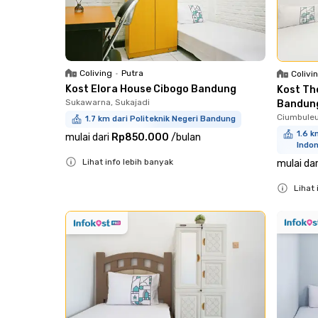
Coliving
•
Putra
Colivi
Kost Elora House Cibogo Bandung
Kost Th
Sukawarna, Sukajadi
Bandun
Ciumbuleu
1.7 km dari Politeknik Negeri Bandung
1.6 k
mulai dari
Rp850.000
/
bulan
Indo
Lihat info lebih banyak
mulai dar
Close
Lihat 
Close