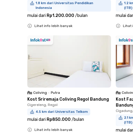
1.8 km dari Universitas Pendidikan
1.2 k
Indonesia
(ITB)
mulai dari
Rp1.200.000
/
bulan
mulai dar
Lihat info lebih banyak
Lihat 
Close
Close
Coliving
•
Putra
Colivi
Kost Sriremaja Coliving Regol Bandung
Kost Fa
Cigereleng, Regol
Bandun
Cigadung,
4.5 km dari Universitas Telkom
2.1 k
mulai dari
Rp850.000
/
bulan
(ITB)
Lihat info lebih banyak
mulai dar