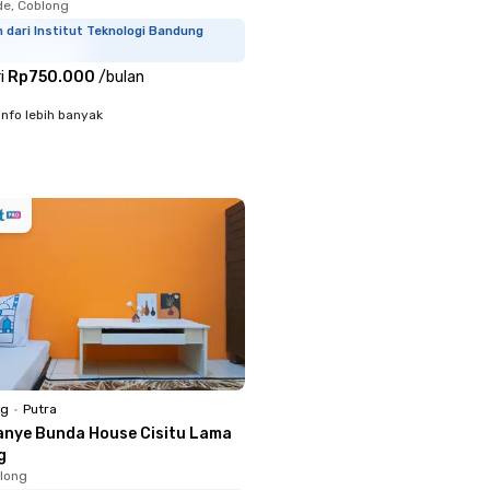
e, Coblong
 dari Institut Teknologi Bandung
i
Rp750.000
/
bulan
info lebih banyak
ng
•
Putra
anye Bunda House Cisitu Lama
g
long