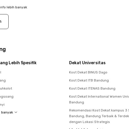
info lebih banyak
n
ung
ang Lebih Spesifik
Dekat Universitas
l
Kost Dekat BINUS Dago
eang
Kost Dekat ITB Bandung
uhkolot
Kost Dekat ITENAS Bandung
ongsoang
Kost Dekat International Women Univ
Bandung
nyi
Rekomendasi Kost Dekat kampus 3 
h banyak
Bandung, Bandung Terbaik & Terdek
dengan Lokasi Strategis