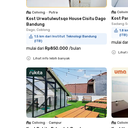
Colivi
Coliving
•
Putra
Kost Pa
Kost Urwatulwutsqo House Cisitu Dago
Sadang S
Bandung
Dago, Coblong
1.8 k
(ITB)
1.5 km dari Institut Teknologi Bandung
(ITB)
mulai dar
mulai dari
Rp850.000
/
bulan
Lihat 
Lihat info lebih banyak
Close
Close
Coliving
•
Campur
Colivi