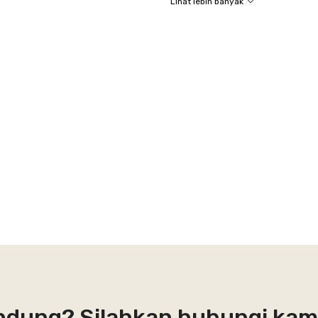
Lihat lebih banyak
andung? Silahkan hubungi kam