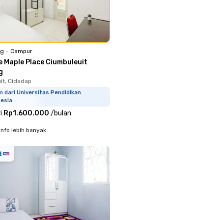
ng
•
Campur
e Maple Place Ciumbuleuit
g
it, Cidadap
m dari Universitas Pendidikan
nesia
i
Rp1.600.000
/
bulan
info lebih banyak