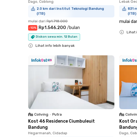
Dago, Coblong
Lebak Ged
2.0 km dari Institut Teknologi Bandung
831 m
(ITB)
(ITB)
mulai dari
Rp1.718.000
mulai dar
Rp1.546.200
/
bulan
-
10
%
Lihat 
Diskon sewa min. 12 Bulan
Close
Lihat info lebih banyak
Close
Coliving
•
Putra
Colivi
Kost 46 Residence Ciumbuleuit
Kost Or
Bandung
Bandun
Hegarmanah, Cidadap
Dago, Cob