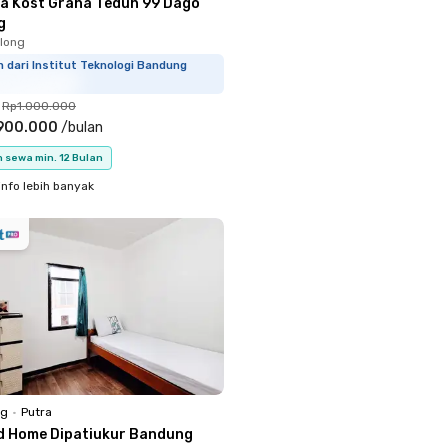
a Kost Graha Teduh 99 Dago
g
long
m dari Institut Teknologi Bandung
Rp1.000.000
900.000
/
bulan
 sewa min. 12 Bulan
info lebih banyak
ng
•
Putra
d Home Dipatiukur Bandung