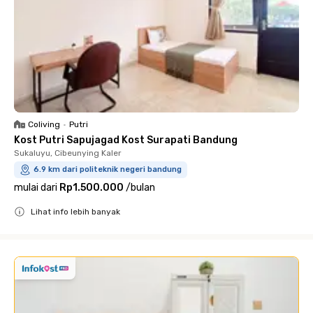
Coliving
•
Putri
Kost Putri Sapujagad Kost Surapati Bandung
Sukaluyu, Cibeunying Kaler
6.9 km dari politeknik negeri bandung
mulai dari
Rp1.500.000
/
bulan
Lihat info lebih banyak
Close