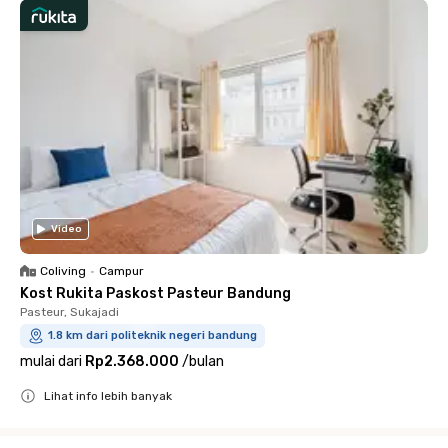
Video
Coliving
•
Campur
Kost Rukita Paskost Pasteur Bandung
Pasteur, Sukajadi
1.8 km dari politeknik negeri bandung
mulai dari
Rp2.368.000
/
bulan
Lihat info lebih banyak
Close