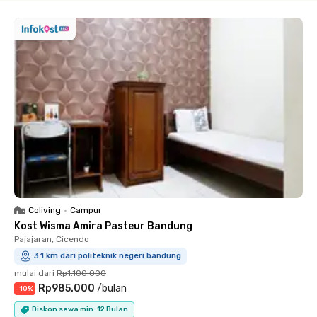
Coliving
•
Campur
Kost Wisma Amira Pasteur Bandung
Pajajaran, Cicendo
3.1 km dari politeknik negeri bandung
mulai dari
Rp1.100.000
Rp985.000
/
bulan
-
10
%
Diskon sewa min. 12 Bulan