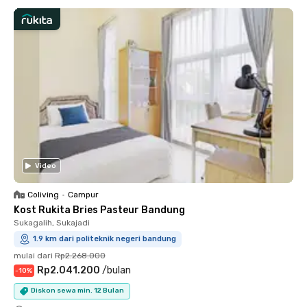
Video
Coliving
•
Campur
Kost Rukita Bries Pasteur Bandung
Sukagalih, Sukajadi
1.9 km dari politeknik negeri bandung
mulai dari
Rp2.268.000
Rp2.041.200
/
bulan
-
10
%
Diskon sewa min. 12 Bulan