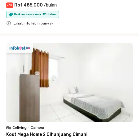
Rp1.485.000
/
bulan
-
7
%
Diskon sewa min. 12 Bulan
Lihat info lebih banyak
Close
Coliving
•
Campur
Kost Mega Home 2 Cihanjuang Cimahi