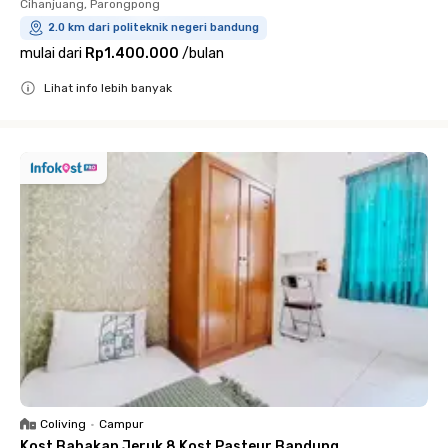
Cihanjuang, Parongpong
2.0 km dari politeknik negeri bandung
mulai dari
Rp1.400.000
/
bulan
Lihat info lebih banyak
Close
Coliving
•
Campur
Kost Babakan Jeruk 8 Kost Pasteur Bandung