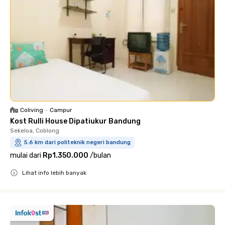
Coliving
•
Campur
Kost Rulli House Dipatiukur Bandung
Sekeloa, Coblong
5.6 km dari politeknik negeri bandung
mulai dari
Rp1.350.000
/
bulan
Lihat info lebih banyak
Close