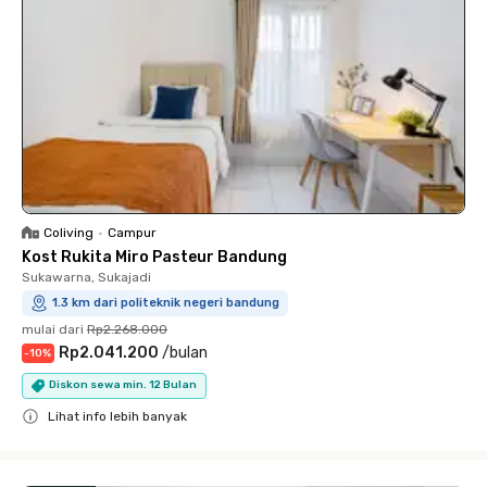
Coliving
•
Campur
Kost Rukita Miro Pasteur Bandung
Sukawarna, Sukajadi
1.3 km dari politeknik negeri bandung
mulai dari
Rp2.268.000
Rp2.041.200
/
bulan
-
10
%
Diskon sewa min. 12 Bulan
Lihat info lebih banyak
Close