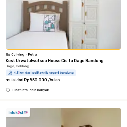
Coliving
•
Putra
Kost Urwatulwutsqo House Cisitu Dago Bandung
Dago, Coblong
4.3 km dari politeknik negeri bandung
mulai dari
Rp850.000
/
bulan
Lihat info lebih banyak
Close