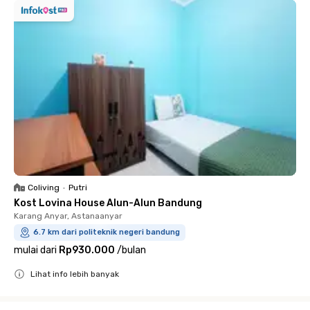
Coliving
•
Putri
Kost Lovina House Alun-Alun Bandung
Karang Anyar, Astanaanyar
6.7 km dari politeknik negeri bandung
mulai dari
Rp930.000
/
bulan
Lihat info lebih banyak
Close