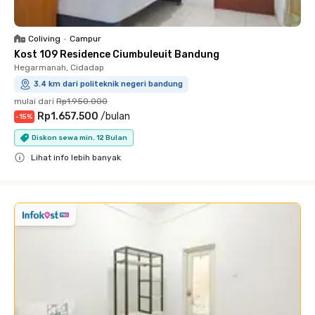
Coliving
•
Campur
Kost 109 Residence Ciumbuleuit Bandung
Hegarmanah, Cidadap
3.4 km dari politeknik negeri bandung
mulai dari
Rp1.950.000
Rp1.657.500
/
bulan
-
15
%
Diskon sewa min. 12 Bulan
Lihat info lebih banyak
Close