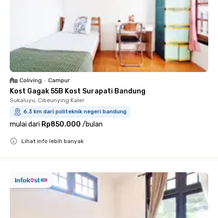
Coliving
•
Campur
Kost Gagak 55B Kost Surapati Bandung
Sukaluyu, Cibeunying Kaler
6.3 km dari politeknik negeri bandung
mulai dari
Rp850.000
/
bulan
Lihat info lebih banyak
Close