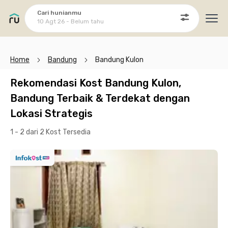
Cari hunianmu
10 Agt 26 - Belum tahu
Ope
Home
Bandung
Bandung Kulon
Rekomendasi Kost Bandung Kulon,
Bandung Terbaik & Terdekat dengan
Lokasi Strategis
1 - 2 dari 2 Kost
Tersedia