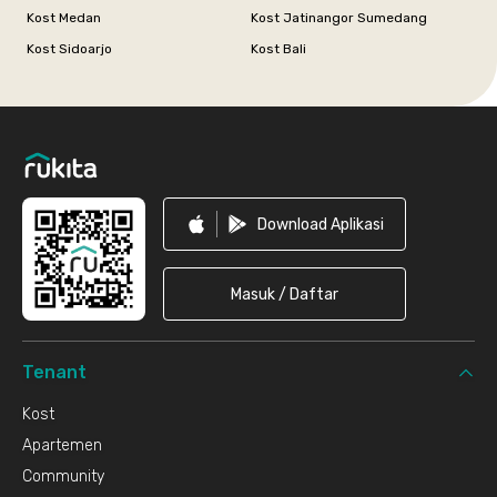
Kost Medan
Kost Jatinangor Sumedang
Kost Sidoarjo
Kost Bali
Footer
Download Aplikasi
Masuk / Daftar
Tenant
Kost
Apartemen
Community