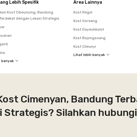
ang Lebih Spesifik
Area Lainnya
si Kost Cibeunying, Bandung
Kost Regol
 Terdekat dengan Lokasi Strategis
Kost Soreang
bar
Kost Dayeuhkolot
oyanan
Kost Bojongsoang
ganti
Kost Cileunyi
loa
Lihat lebih banyak
h banyak
 Kost Cimenyan, Bandung Terb
 Strategis? Silahkan hubungi