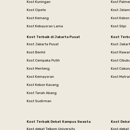
Kost Kuningan
Kost Palme
Kost Cipete
Kost Jelam
Kost Kemang
Kost Kebon
Kost Kebayoran Lama
Kost Slipi
Kost Terbaik di Jakarta Pusat
Kost Terba
Kost Jakarta Pusat
Kost Jakar
Kost Benhil
Kost Rawa
Kost Cempaka Putih
Kost Cibub
Kost Menteng
Kost Cakun
Kost Kemayoran
Kost Matr
Kost Kebon Kacang
Kost Tanah Abang
Kost Sudirman
Kost Terbaik Dekat Kampus Swasta
Kost Deka
Kost dekat Telkom University
Kost dekat