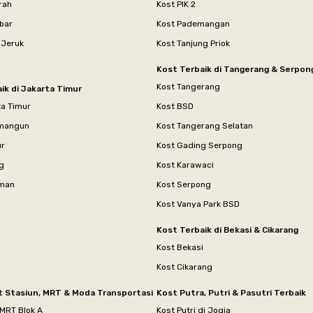
rah
Kost PIK 2
bar
Kost Pademangan
 Jeruk
Kost Tanjung Priok
Kost Terbaik di Tangerang & Serpon
Kost Tangerang
ik di Jakarta Timur
ta Timur
Kost BSD
mangun
Kost Tangerang Selatan
ur
Kost Gading Serpong
g
Kost Karawaci
aman
Kost Serpong
Kost Vanya Park BSD
Kost Terbaik di Bekasi & Cikarang
Kost Bekasi
Kost Cikarang
t Stasiun, MRT & Moda Transportasi
Kost Putra, Putri & Pasutri Terbaik
 MRT Blok A
Kost Putri di Jogja