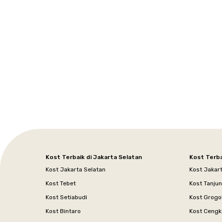
Setiabudi
Cilandak
Depok
Kemanggisan
Semarang
Medan
Tangerang
Bali
Yogyakarta
Jakarta
Jakarta
Jawa
Jakarta
Jawa
Sumatera
Selatan
Banten
Selatan
Barat
Barat
Bali
Yogyakarta
Tengah
Utara
Kost Terbaik di Jakarta Selatan
Kost Terba
Kost Jakarta Selatan
Kost Jakar
Kost Tebet
Kost Tanju
Kost Setiabudi
Kost Grogo
Kost Bintaro
Kost Cengk