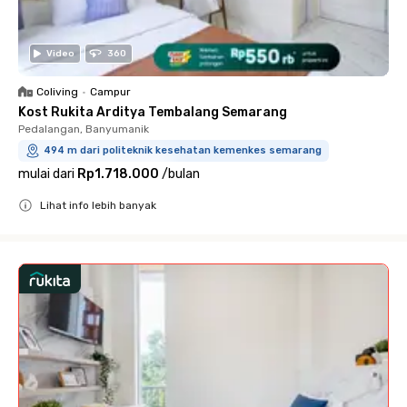
Video
360
Coliving
•
Campur
Kost Rukita Arditya Tembalang Semarang
Pedalangan, Banyumanik
494 m dari politeknik kesehatan kemenkes semarang
mulai dari
Rp1.718.000
/
bulan
Lihat info lebih banyak
Close