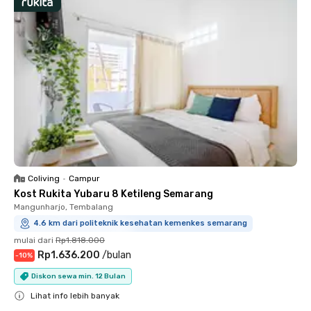
Coliving
•
Campur
Kost Rukita Yubaru 8 Ketileng Semarang
Mangunharjo, Tembalang
4.6 km dari politeknik kesehatan kemenkes semarang
mulai dari
Rp1.818.000
Rp1.636.200
/
bulan
-
10
%
Diskon sewa min. 12 Bulan
Lihat info lebih banyak