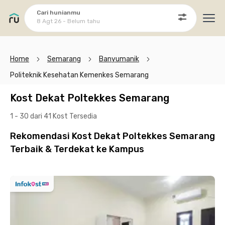
Cari hunianmu
8 Agt 26 - Belum tahu
Ope
Home
Semarang
Banyumanik
Politeknik Kesehatan Kemenkes Semarang
Kost Dekat Poltekkes Semarang
1 - 30 dari 41 Kost
Tersedia
Rekomendasi Kost Dekat Poltekkes Semarang
Terbaik & Terdekat ke Kampus