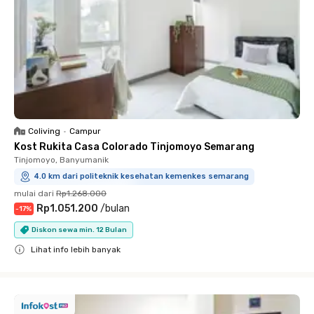
Coliving
•
Campur
Kost Rukita Casa Colorado Tinjomoyo Semarang
Tinjomoyo, Banyumanik
4.0 km dari politeknik kesehatan kemenkes semarang
mulai dari
Rp1.268.000
Rp1.051.200
/
bulan
-
17
%
Diskon sewa min. 12 Bulan
Lihat info lebih banyak
Close