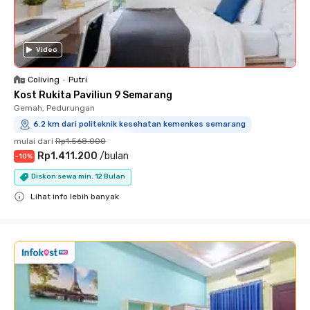
Video
Coliving
•
Putri
Kost Rukita Paviliun 9 Semarang
Gemah, Pedurungan
6.2 km dari politeknik kesehatan kemenkes semarang
mulai dari
Rp1.568.000
Rp1.411.200
/
bulan
-
10
%
Diskon sewa min. 12 Bulan
Lihat info lebih banyak
Close