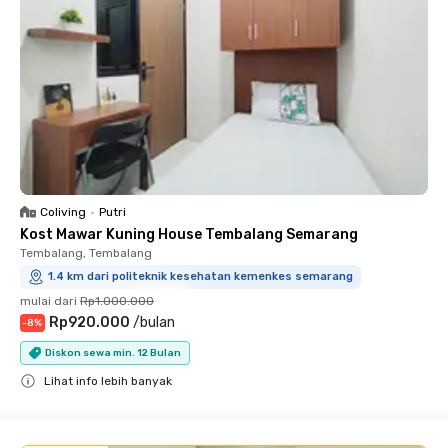
Coliving
•
Putri
Kost Mawar Kuning House Tembalang Semarang
Tembalang, Tembalang
1.4 km dari politeknik kesehatan kemenkes semarang
mulai dari
Rp1.000.000
Rp920.000
/
bulan
-
8
%
Diskon sewa min. 12 Bulan
Lihat info lebih banyak
Close