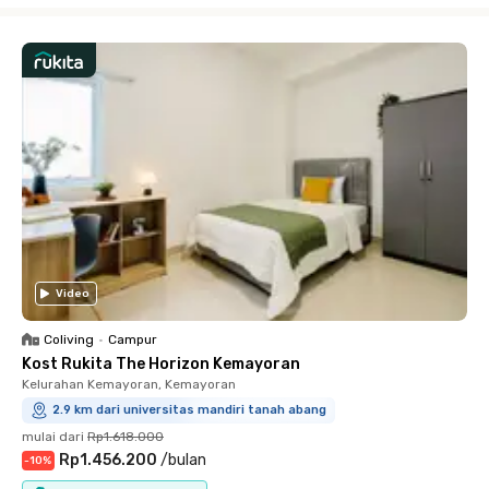
Video
Coliving
•
Campur
Kost Rukita The Horizon Kemayoran
Kelurahan Kemayoran, Kemayoran
2.9 km dari universitas mandiri tanah abang
mulai dari
Rp1.618.000
Rp1.456.200
/
bulan
-
10
%