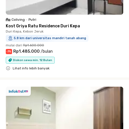
Coliving
•
Putri
Kost Griya Ratu Residence Duri Kepa
Duri Kepa, Kebon Jeruk
5.8 km dari universitas mandiri tanah abang
mulai dari
Rp1.600.000
Rp1.485.000
/
bulan
-
7
%
Diskon sewa min. 12 Bulan
Lihat info lebih banyak
Close