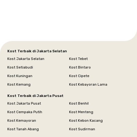
Setiabudi
Cilandak
Depok
Kemanggisan
Semarang
Medan
Tangerang
Bali
Yogyakarta
Jakarta
Jakarta
Jawa
Jakarta
Jawa
Sumatera
Selatan
Banten
Selatan
Barat
Barat
Bali
Yogyakarta
Tengah
Utara
Kost Terbaik di Jakarta Selatan
Kost Jakarta Selatan
Kost Tebet
Kost Setiabudi
Kost Bintaro
Kost Kuningan
Kost Cipete
Kost Kemang
Kost Kebayoran Lama
Kost Terbaik di Jakarta Pusat
Kost Jakarta Pusat
Kost Benhil
Kost Cempaka Putih
Kost Menteng
Kost Kemayoran
Kost Kebon Kacang
Kost Tanah Abang
Kost Sudirman