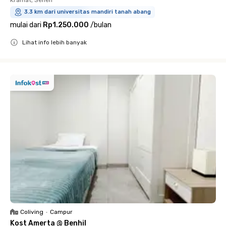
Kramat, Senen
3.3 km dari universitas mandiri tanah abang
mulai dari
Rp1.250.000
/
bulan
Lihat info lebih banyak
Close
Coliving
•
Campur
Kost Amerta @ Benhil