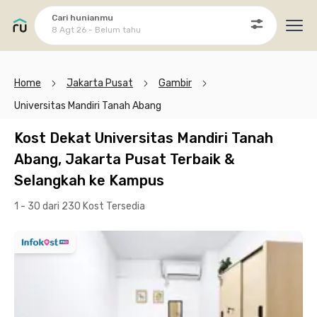
Cari hunianmu
8 Agt 26 - Belum tahu
Ope
Home
Jakarta Pusat
Gambir
Universitas Mandiri Tanah Abang
Kost Dekat Universitas Mandiri Tanah
Abang, Jakarta Pusat Terbaik &
Selangkah ke Kampus
1 - 30 dari 230 Kost
Tersedia