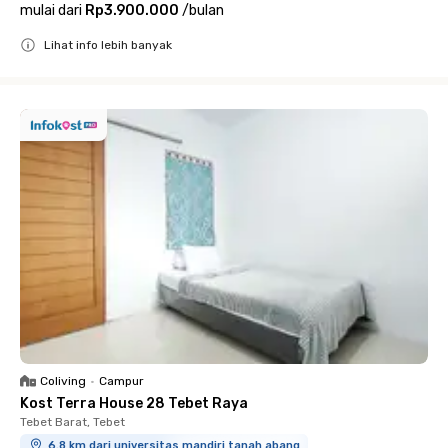
mulai dari
Rp3.900.000
/
bulan
Lihat info lebih banyak
Close
Coliving
•
Campur
Kost Terra House 28 Tebet Raya
Tebet Barat, Tebet
6.8 km dari universitas mandiri tanah abang