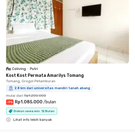
Coliving
•
Putri
Kost Kost Permata Amarilys Tomang
Tomang, Grogol Petamburan
2.8 km dari universitas mandiri tanah abang
mulai dari
Rp1.200.000
Rp1.085.000
/
bulan
-
9
%
Diskon sewa min. 12 Bulan
Lihat info lebih banyak
Close