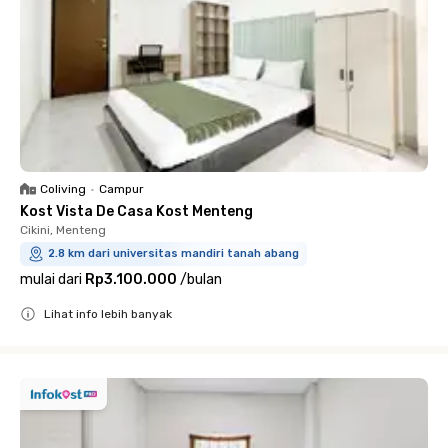
Coliving
•
Campur
Kost Vista De Casa Kost Menteng
Cikini, Menteng
2.8 km dari universitas mandiri tanah abang
mulai dari
Rp3.100.000
/
bulan
Lihat info lebih banyak
Close