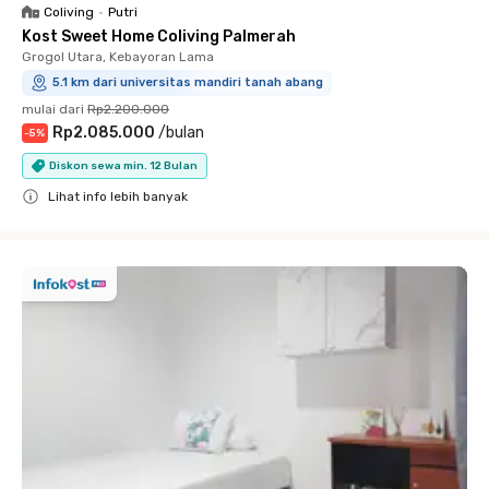
Coliving
•
Putri
Kost Sweet Home Coliving Palmerah
Grogol Utara, Kebayoran Lama
5.1 km dari universitas mandiri tanah abang
mulai dari
Rp2.200.000
Rp2.085.000
/
bulan
-
5
%
Diskon sewa min. 12 Bulan
Lihat info lebih banyak
Close