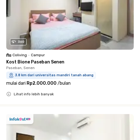
360
Coliving
•
Campur
Kost Bione Paseban Senen
Paseban, Senen
3.8 km dari universitas mandiri tanah abang
mulai dari
Rp2.000.000
/
bulan
Lihat info lebih banyak
Close