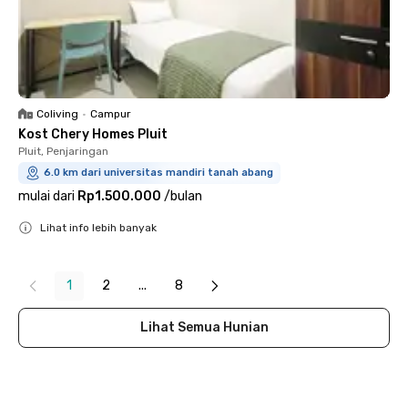
Coliving
•
Campur
Kost Chery Homes Pluit
Pluit, Penjaringan
6.0 km dari universitas mandiri tanah abang
mulai dari
Rp1.500.000
/
bulan
Lihat info lebih banyak
Close
1
2
...
8
Lihat Semua Hunian