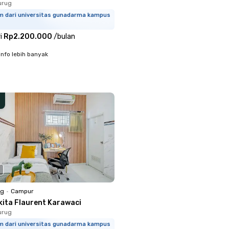
urug
km dari universitas gunadarma kampus
i
Rp2.200.000
/
bulan
info lebih banyak
ng
•
Campur
kita Flaurent Karawaci
urug
km dari universitas gunadarma kampus