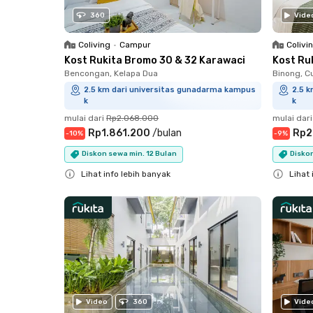
360
Vide
Coliving
•
Campur
Colivi
Kost Rukita Bromo 30 & 32 Karawaci
Kost Ru
Bencongan, Kelapa Dua
Binong, C
2.5 km dari universitas gunadarma kampus
2.5 
k
k
mulai dari
Rp2.068.000
mulai dari
Rp1.861.200
/
bulan
Rp2
-
10
%
-
9
%
Diskon sewa min. 12 Bulan
Diskon
Lihat info lebih banyak
Lihat 
Close
Close
Video
360
Vide