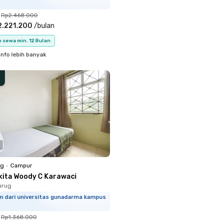
Rp2.468.000
2.221.200
/
bulan
 sewa min. 12 Bulan
info lebih banyak
ng
•
Campur
kita Woody C Karawaci
urug
km dari universitas gunadarma kampus
Rp1.368.000