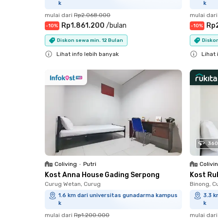
k
k
mulai dari
Rp2.068.000
mulai dari
Rp1.861.200
/
bulan
Rp
-
10
%
-
10
%
Diskon sewa min. 12 Bulan
Diskon
Lihat info lebih banyak
Lihat 
Close
Close
360
Coliving
•
Putri
Colivi
Kost Anna House Gading Serpong
Kost Ru
Curug Wetan, Curug
Binong, C
1.6 km dari universitas gunadarma kampus
3.3 
k
k
mulai dari
Rp1.200.000
mulai dari