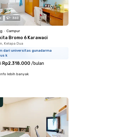
o
360
ng
•
Campur
kita Bromo 6 Karawaci
, Kelapa Dua
km dari universitas gunadarma
us k
i
Rp2.318.000
/
bulan
info lebih banyak