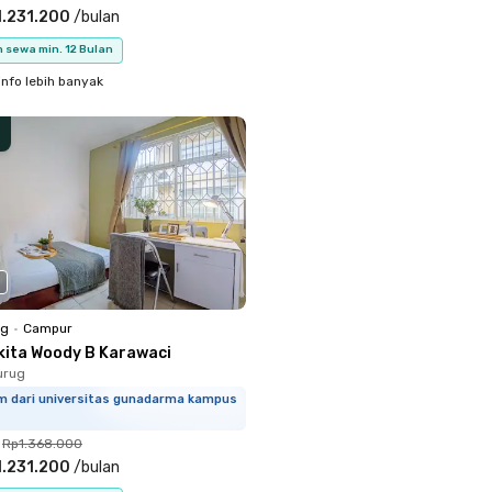
.231.200
/
bulan
 sewa min. 12 Bulan
info lebih banyak
ng
•
Campur
kita Woody B Karawaci
urug
km dari universitas gunadarma kampus
Rp1.368.000
.231.200
/
bulan