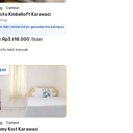
ng
•
Campur
kita Kimbelloft Karawaci
urug
km dari universitas gunadarma kampus
i
Rp3.618.000
/
bulan
info lebih banyak
ng
•
Campur
mmy Kost Karawaci