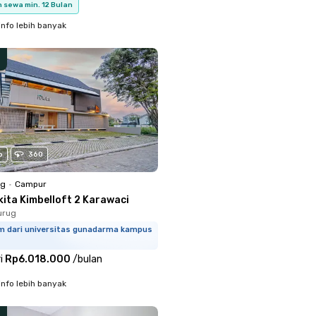
 sewa min. 12 Bulan
info lebih banyak
o
360
ng
•
Campur
kita Kimbelloft 2 Karawaci
urug
km dari universitas gunadarma kampus
i
Rp6.018.000
/
bulan
info lebih banyak