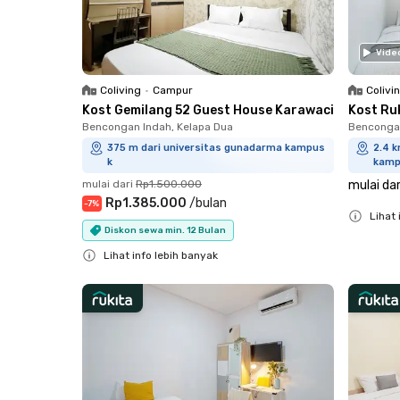
Vide
Coliving
•
Campur
Colivi
Kost Gemilang 52 Guest House Karawaci
Kost Ru
Bencongan Indah, Kelapa Dua
Bencongan
375 m dari universitas gunadarma kampus
2.4 
k
kamp
mulai dari
Rp1.500.000
mulai dar
Rp1.385.000
/
bulan
-
7
%
Lihat 
Diskon sewa min. 12 Bulan
Close
Lihat info lebih banyak
Close