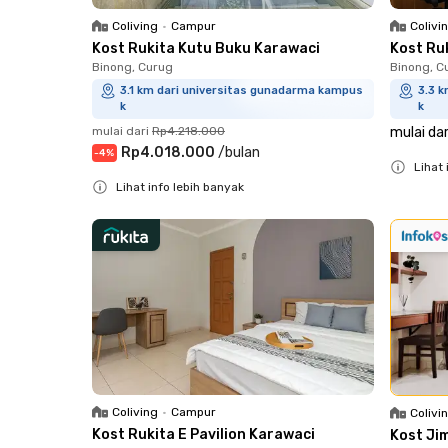
Coliving
•
Campur
Colivi
Kost Rukita Kutu Buku Karawaci
Kost Ru
Binong, Curug
Binong, C
3.1 km dari universitas gunadarma kampus
3.3 
k
k
mulai dari
Rp4.218.000
mulai dar
Rp4.018.000
/
bulan
-
4
%
Lihat 
Lihat info lebih banyak
Close
Close
Coliving
•
Campur
Colivi
Kost Rukita E Pavilion Karawaci
Kost Ji