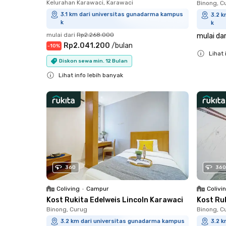
Kelurahan Karawaci, Karawaci
Binong, C
3.1 km dari universitas gunadarma kampus
3.2 
k
k
mulai dari
Rp2.268.000
mulai dar
Rp2.041.200
/
bulan
-
10
%
Lihat 
Diskon sewa min. 12 Bulan
Close
Lihat info lebih banyak
Close
360
360
Coliving
•
Campur
Colivi
Kost Rukita Edelweis Lincoln Karawaci
Kost Ru
Binong, Curug
Binong, C
3.2 km dari universitas gunadarma kampus
3.2 