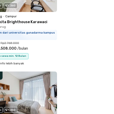
o
360
ng
•
Campur
kita Brighthouse Karawaci
urug
km dari universitas gunadarma kampus
Rp2.768.000
.508.000
/
bulan
 sewa min. 12 Bulan
info lebih banyak
o
360