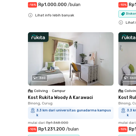
Rp1.000.000
/
bulan
Rp1
-
16
%
-
10
%
Diskon
Lihat info lebih banyak
Close
Lihat 
Close
360
360
Coliving
•
Campur
Colivi
Kost Rukita Woody A Karawaci
Kost Ru
Binong, Curug
Binong, C
3.3 km dari universitas gunadarma kampus
3.3 
k
k
mulai dari
Rp1.368.000
mulai dari
Rp1.231.200
/
bulan
Rp1
-
10
%
-
10
%