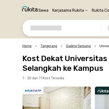
Sewa
Kerjasama Rukita
Rukita C
Home
Tangerang
Gading Serpong
Unive
Kost Dekat Universita
Selangkah ke Kampus
1 - 30 dari 71 Kost
Tersedia