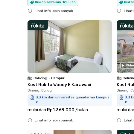
Diskon sewa min. 12 Bulan
Diskon
Lihat info lebih banyak
Lihat 
Close
Close
Vide
Coliving
•
Campur
Colivi
Kost Rukita Woody E Karawaci
Kost Ru
Binong, Curug
Binong, C
3.3 km dari universitas gunadarma kampus
3.3 
k
k
mulai dari
Rp1.368.000
/
bulan
mulai dar
Lihat info lebih banyak
Lihat 
Close
Close