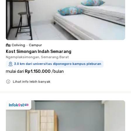
Coliving
•
Campur
Kost Simongan Indah Semarang
Ngemplaksimongan, Semarang Barat
3.0 km dari universitas diponegoro kampus pleburan
mulai dari
Rp1.150.000
/
bulan
Lihat info lebih banyak
Close