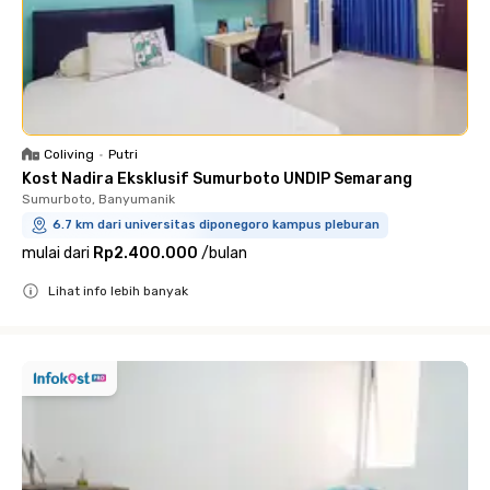
Coliving
•
Putri
Kost Nadira Eksklusif Sumurboto UNDIP Semarang
Sumurboto, Banyumanik
6.7 km dari universitas diponegoro kampus pleburan
mulai dari
Rp2.400.000
/
bulan
Lihat info lebih banyak
Close