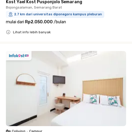
Kost Yael Kost Pusponjolo Semarang
Bojongsalaman, Semarang Barat
2.7 km dari universitas diponegoro kampus pleburan
mulai dari
Rp2.050.000
/
bulan
Lihat info lebih banyak
Close
Coliving
•
Campur