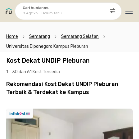
Cari hunianmu
8 Agt 26 - Belum tahu
Ope
Home
Semarang
Semarang Selatan
Universitas Diponegoro Kampus Pleburan
Kost Dekat UNDIP Pleburan
1 - 30 dari 61 Kost
Tersedia
Rekomendasi Kost Dekat UNDIP Pleburan
Terbaik & Terdekat ke Kampus