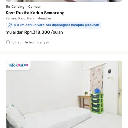
Coliving
•
Campur
Kost Rukita Kadua Semarang
Karang Rejo, Gajah Mungkur
4.0 km dari universitas diponegoro kampus pleburan
mulai dari
Rp1.318.000
/
bulan
Lihat info lebih banyak
Close