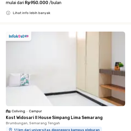
mulai dari
Rp950.000
/
bulan
Lihat info lebih banyak
Close
Coliving
•
Campur
Kost Widosari II House Simpang Lima Semarang
Brumbungan, Semarang Tengah
1.1 km dari universitas diponegoro kampus pleburan