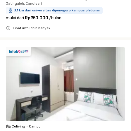
Jatingaleh, Candisari
3.1 km dari universitas diponegoro kampus pleburan
mulai dari
Rp950.000
/
bulan
Lihat info lebih banyak
Close
Coliving
•
Campur