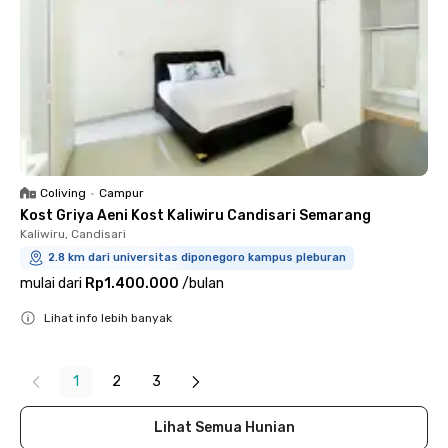
Coliving
•
Campur
Kost Griya Aeni Kost Kaliwiru Candisari Semarang
Kaliwiru, Candisari
2.8 km dari universitas diponegoro kampus pleburan
mulai dari
Rp1.400.000
/
bulan
Lihat info lebih banyak
Close
1
2
3
Lihat Semua Hunian