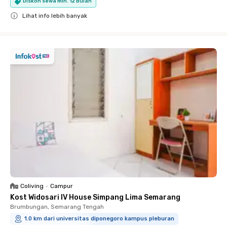
Diskon sewa min. 12 Bulan
Lihat info lebih banyak
Close
Coliving
•
Campur
Kost Widosari IV House Simpang Lima Semarang
Brumbungan, Semarang Tengah
1.0 km dari universitas diponegoro kampus pleburan