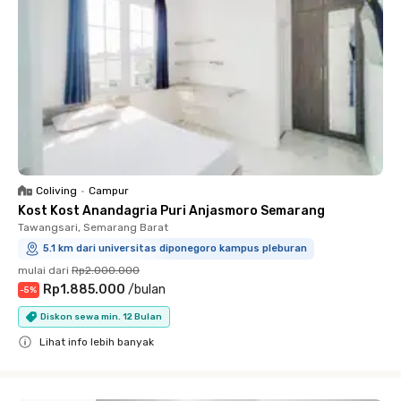
Coliving
•
Campur
Kost Kost Anandagria Puri Anjasmoro Semarang
Tawangsari, Semarang Barat
5.1 km dari universitas diponegoro kampus pleburan
mulai dari
Rp2.000.000
Rp1.885.000
/
bulan
-
5
%
Diskon sewa min. 12 Bulan
Lihat info lebih banyak
Close