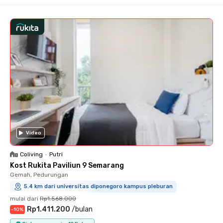
Video
Coliving
•
Putri
Kost Rukita Paviliun 9 Semarang
Gemah, Pedurungan
5.4 km dari universitas diponegoro kampus pleburan
mulai dari
Rp1.568.000
Rp1.411.200
/
bulan
-
10
%