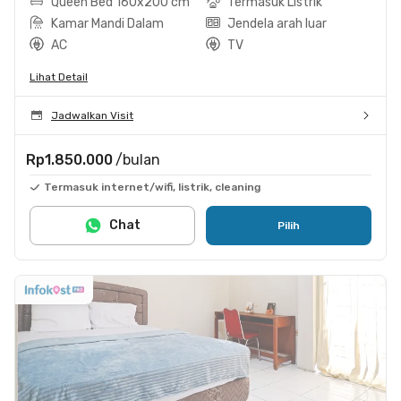
Queen Bed 160x200 cm
Termasuk Listrik
Kamar Mandi Dalam
Jendela arah luar
AC
TV
Lihat Detail
Jadwalkan Visit
Rp1.850.000
/bulan
Termasuk internet/wifi, listrik, cleaning
Chat
Pilih