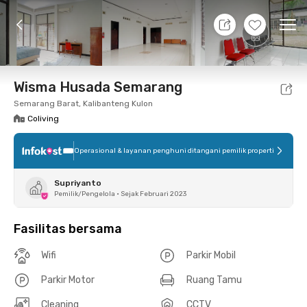
10 Agt 26 - Belum tahu
+
9
Ope
Foto
Fasilitas bersama
Lokasi
Kamar
Atura
Wisma Husada Semarang
Semarang Barat, Kalibanteng Kulon
Coliving
Operasional & layanan penghuni ditangani pemilik properti
Supriyanto
Pemilik/Pengelola
•
Sejak Februari 2023
Fasilitas bersama
Wifi
Parkir Mobil
Parkir Motor
Ruang Tamu
Cleaning
CCTV