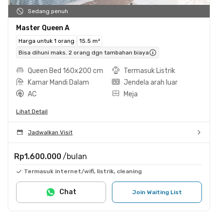
Sedang penuh
Master Queen A
Harga untuk 1 orang
15.5 m²
Bisa dihuni maks. 2 orang dgn tambahan biaya
Queen Bed 160x200 cm
Termasuk Listrik
Kamar Mandi Dalam
Jendela arah luar
AC
Meja
Lihat Detail
Jadwalkan Visit
Rp1.600.000
/bulan
Termasuk internet/wifi, listrik, cleaning
Chat
Join Waiting List