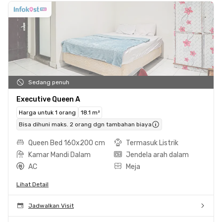
Sedang penuh
Executive Queen A
Harga untuk 1 orang
18.1 m²
Bisa dihuni maks. 2 orang dgn tambahan biaya
Queen Bed 160x200 cm
Termasuk Listrik
Kamar Mandi Dalam
Jendela arah dalam
AC
Meja
Lihat Detail
Jadwalkan Visit