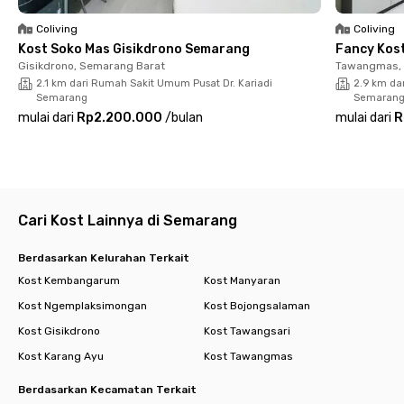
Asyiknya lagi, ya, kost Semarang ini juga dekat ke berbagai
tempat wisata Semarang. Sebut saja 7 menit ke Sam Poo
Coliving
Coliving
Kong, Lawang Sewu hanya 12 menit, bahkan Kota Tua
Kost Soko Mas Gisikdrono Semarang
Fancy Kos
Semarang bisa dicapai dalam 20 menit berkendara.
Gisikdrono, Semarang Barat
Tawangmas, 
2.1 km dari Rumah Sakit Umum Pusat Dr. Kariadi
2.9 km da
Bagaimana fasilitas kost Semarang Barat ini? Sudah pasti
Semarang
Semaran
mantap juga, dong. Kamar sudah berperabot lengkap dengan
mulai dari
Rp2.200.000
/
bulan
mulai dari
R
AC dan Wi-Fi, area komunal, parkiran, dan CCTV. Tagihan
bulanan sudah termasuk listrik dan tersedia pula jasa
pembersihan kamar. Mantap, kan?
Langsung booking kamarmu di Wisma Husada Semarang, yuk!
Cari kost lain di Semarang
Cari Kost Lainnya di Semarang
Berdasarkan Kelurahan Terkait
Kost Kembangarum
Kost Manyaran
Kost Ngemplaksimongan
Kost Bojongsalaman
Kost Gisikdrono
Kost Tawangsari
Kost Karang Ayu
Kost Tawangmas
Berdasarkan Kecamatan Terkait