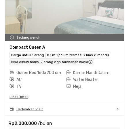
Sedang penuh
Compact Queen A
Harga untuk 1 orang
8.1 m² (belum termasuk luas k. mandi)
Bisa dihuni maks. 2 orang dgn tambahan biaya
Queen Bed 160x200 cm
Kamar Mandi Dalam
AC
Water Heater
TV
Meja
Lihat Detail
Jadwalkan Visit
Rp2.000.000
/bulan