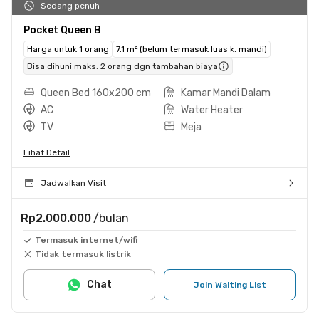
Sedang penuh
Pocket Queen B
Harga untuk 1 orang
7.1 m² (belum termasuk luas k. mandi)
Bisa dihuni maks. 2 orang dgn tambahan biaya
Queen Bed 160x200 cm
Kamar Mandi Dalam
AC
Water Heater
TV
Meja
Lihat Detail
Jadwalkan Visit
Rp2.000.000
/bulan
Termasuk internet/wifi
Tidak termasuk listrik
Chat
Join Waiting List