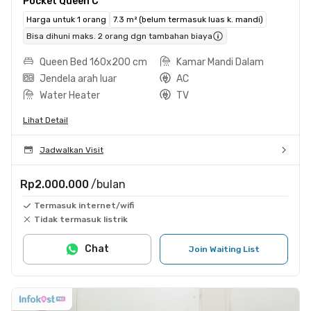
Pocket Queen C
Harga untuk 1 orang
7.3 m² (belum termasuk luas k. mandi)
Bisa dihuni maks. 2 orang dgn tambahan biaya
Queen Bed 160x200 cm
Kamar Mandi Dalam
Jendela arah luar
AC
Water Heater
TV
Lihat Detail
Jadwalkan Visit
Rp2.000.000
/bulan
Termasuk internet/wifi
Tidak termasuk listrik
Chat
Join Waiting List