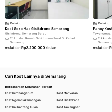
RSUP Dr. Kariadi yang bisa dicapai dalam 6 menit berkendara.
Puspa Residence Pusponjolo Semarang menawarkan kamar
berfurnitur yang dilengkapi oleh TV, AC, Wi-Fi, serta pilihan
kamar mandi dalam atau luar dengan pemanas air. Kamu bisa
Coliving
Coliving
menggunakan area komunal, dapur bersama, ruang makan,
Kost Soko Mas Gisikdrono Semarang
Fancy Kos
serta lahan parkir yang bisa menampung 20 motor dan 6 mobil.
Gisikdrono, Semarang Barat
Tawangmas, 
2.1 km dari Rumah Sakit Umum Pusat Dr. Kariadi
2.9 km da
Keamanannya pun terjamin karena ada CCTV untuk
Semarang
Semaran
mengawasi kost Pusponjolo Semarang ini. Yakin nggak mau
mulai dari
Rp2.200.000
/
bulan
mulai dari
R
tinggal di kost mahasiswa dan karyawan ini? Booking sekarang!
Cari kost lain di Semarang.
Cari Kost Lainnya di Semarang
Berdasarkan Kelurahan Terkait
Kost Kembangarum
Kost Manyaran
Kost Ngemplaksimongan
Kost Gisikdrono
Kost Kalibanteng Kulon
Kost Tawangsari