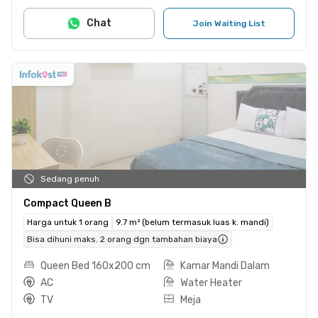
Chat
Join Waiting List
Sedang penuh
Compact Queen B
Harga untuk 1 orang
9.7 m² (belum termasuk luas k. mandi)
Bisa dihuni maks. 2 orang dgn tambahan biaya
Queen Bed 160x200 cm
Kamar Mandi Dalam
AC
Water Heater
TV
Meja