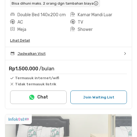
Bisa dihuni maks. 2 orang dgn tambahan biaya
Double Bed 140x200 cm
Kamar Mandi Luar
AC
TV
Meja
Shower
Lihat Detail
Jadwalkan Visit
Rp1.500.000
/bulan
Termasuk internet/wifi
Tidak termasuk listrik
Chat
Join Waiting List