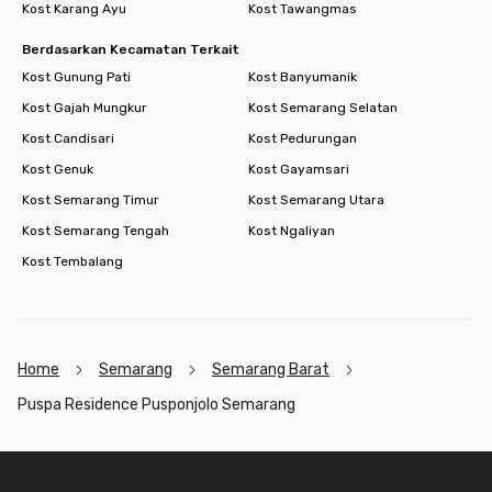
Kost Karang Ayu
Kost Tawangmas
Berdasarkan Kecamatan Terkait
Kost Gunung Pati
Kost Banyumanik
Kost Gajah Mungkur
Kost Semarang Selatan
Kost Candisari
Kost Pedurungan
Kost Genuk
Kost Gayamsari
Kost Semarang Timur
Kost Semarang Utara
Kost Semarang Tengah
Kost Ngaliyan
Kost Tembalang
Home
Semarang
Semarang Barat
Puspa Residence Pusponjolo Semarang
Footer