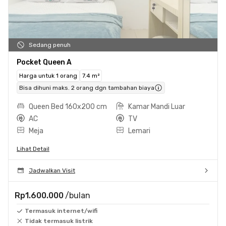
Sedang penuh
Pocket Queen A
Harga untuk 1 orang
7.4 m²
Bisa dihuni maks. 2 orang dgn tambahan biaya
Queen Bed 160x200 cm
Kamar Mandi Luar
AC
TV
Meja
Lemari
Lihat Detail
Jadwalkan Visit
Rp1.600.000
/bulan
Termasuk internet/wifi
Tidak termasuk listrik