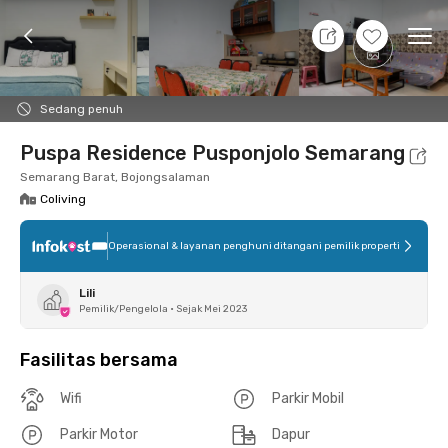
8 Agt 26 - Belum tahu
+
4
Ope
Foto
Fasilitas bersama
Lokasi
Kamar
Atura
Sedang penuh
Puspa Residence Pusponjolo Semarang
Semarang Barat, Bojongsalaman
Coliving
Operasional & layanan penghuni ditangani pemilik properti
Lili
Pemilik/Pengelola
•
Sejak Mei 2023
Fasilitas bersama
Wifi
Parkir Mobil
Parkir Motor
Dapur