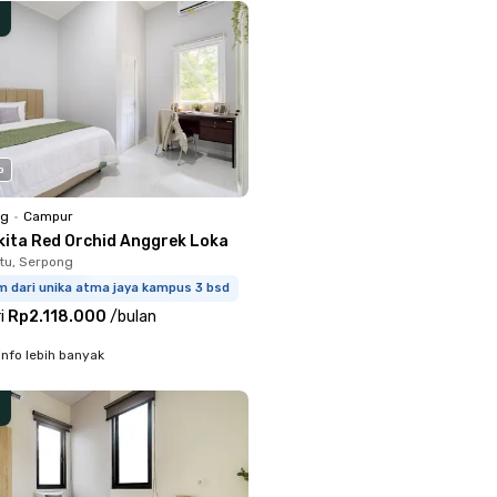
o
ng
•
Campur
kita Red Orchid Anggrek Loka
tu, Serpong
m dari unika atma jaya kampus 3 bsd
i
Rp2.118.000
/
bulan
info lebih banyak