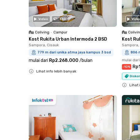
Video
360
Vide
Coliving
•
Campur
Colivi
Kost Rukita Urban Intermoda 2 BSD
Kost Ru
Sampora, Cisauk
Sampora, 
779 m dari unika atma jaya kampus 3 bsd
806 
mulai dari
Rp2.268.000
/
bulan
mulai dari
Rp1
-
10
%
Lihat info lebih banyak
Diskon
Close
Lihat 
Close