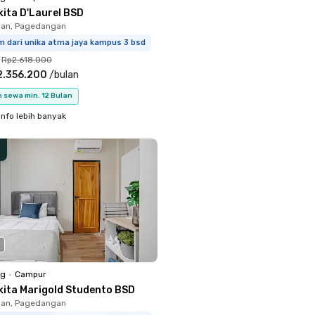
kita D'Laurel BSD
an, Pagedangan
m dari unika atma jaya kampus 3 bsd
Rp2.618.000
2.356.200
/
bulan
 sewa min. 12 Bulan
info lebih banyak
ng
•
Campur
kita Marigold Studento BSD
an, Pagedangan