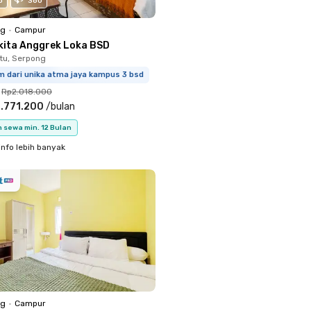
o
360
ng
•
Campur
kita Anggrek Loka BSD
tu, Serpong
m dari unika atma jaya kampus 3 bsd
Rp2.018.000
.771.200
/
bulan
 sewa min. 12 Bulan
info lebih banyak
ng
•
Campur