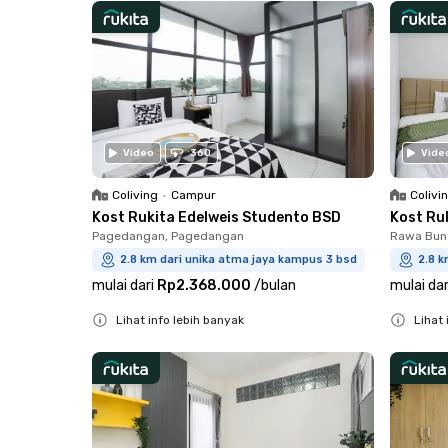
Video
360
Vide
Coliving
•
Campur
Colivi
Kost Rukita Edelweis Studento BSD
Kost Ru
Pagedangan, Pagedangan
Rawa Bun
2.8 km dari unika atma jaya kampus 3 bsd
2.8 k
mulai dari
Rp2.368.000
/
bulan
mulai dar
Lihat info lebih banyak
Lihat 
Close
Close