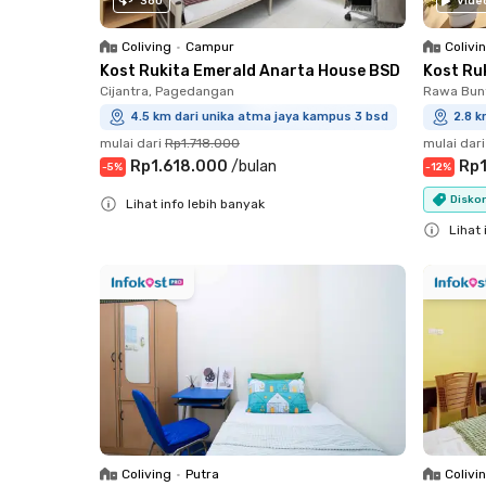
360
Vide
Coliving
•
Campur
Colivi
Kost Rukita Emerald Anarta House BSD
Kost Ru
Cijantra, Pagedangan
Rawa Bun
4.5 km dari unika atma jaya kampus 3 bsd
2.8 k
mulai dari
Rp1.718.000
mulai dari
Rp1.618.000
/
bulan
Rp1
-
5
%
-
12
%
Diskon
Lihat info lebih banyak
Close
Lihat 
Close
Coliving
•
Putra
Colivi