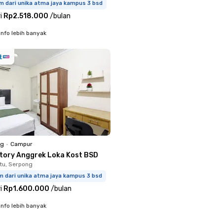
m dari unika atma jaya kampus 3 bsd
i
Rp2.518.000
/
bulan
info lebih banyak
ng
•
Campur
ctory Anggrek Loka Kost BSD
tu, Serpong
m dari unika atma jaya kampus 3 bsd
i
Rp1.600.000
/
bulan
info lebih banyak