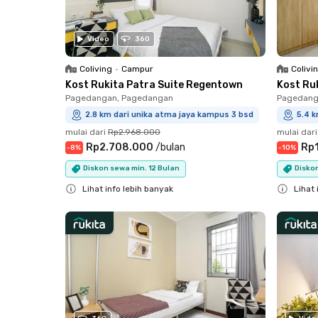
Video
360
Coliving
•
Campur
Colivi
Kost Rukita Patra Suite Regentown
Kost Ru
Pagedangan, Pagedangan
Pagedang
2.8 km dari unika atma jaya kampus 3 bsd
5.4 k
mulai dari
Rp2.968.000
mulai dari
Rp2.708.000
/
bulan
Rp
-
8
%
-
10
%
Diskon sewa min. 12 Bulan
Diskon
Lihat info lebih banyak
Lihat 
Close
Close