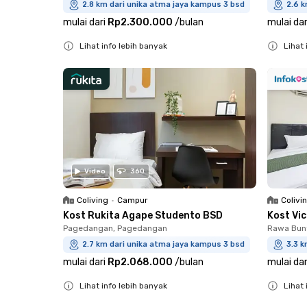
2.8 km dari unika atma jaya kampus 3 bsd
2.6 k
mulai dari
Rp2.300.000
/
bulan
mulai dar
Lihat info lebih banyak
Lihat 
Close
Close
Video
360
Coliving
•
Campur
Colivi
Kost Rukita Agape Studento BSD
Kost Vi
Pagedangan, Pagedangan
Rawa Bun
2.7 km dari unika atma jaya kampus 3 bsd
3.3 k
mulai dari
Rp2.068.000
/
bulan
mulai dar
Lihat info lebih banyak
Lihat 
Close
Close