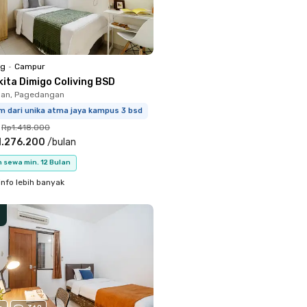
ng
•
Campur
kita Dimigo Coliving BSD
an, Pagedangan
m dari unika atma jaya kampus 3 bsd
Rp1.418.000
1.276.200
/
bulan
 sewa min. 12 Bulan
info lebih banyak