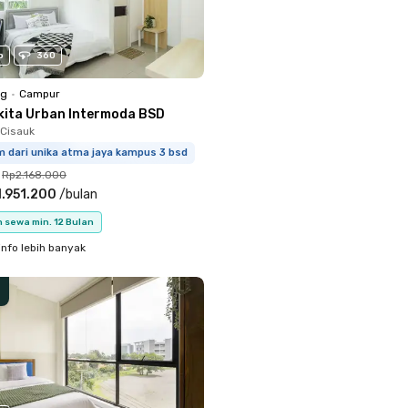
o
360
ng
•
Campur
kita Urban Intermoda BSD
Cisauk
m dari unika atma jaya kampus 3 bsd
Rp2.168.000
.951.200
/
bulan
 sewa min. 12 Bulan
info lebih banyak