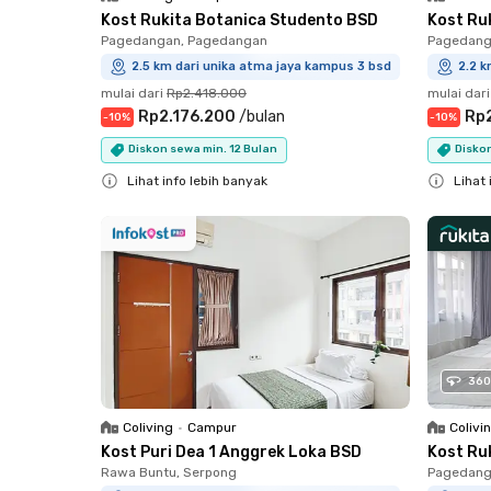
Kost Rukita Botanica Studento BSD
Kost Ru
Pagedangan, Pagedangan
Pagedang
2.5 km dari unika atma jaya kampus 3 bsd
2.2 k
mulai dari
Rp2.418.000
mulai dari
Rp2.176.200
/
bulan
Rp
-
10
%
-
10
%
Diskon sewa min. 12 Bulan
Diskon
Lihat info lebih banyak
Lihat 
Close
Close
360
Coliving
•
Campur
Colivi
Kost Puri Dea 1 Anggrek Loka BSD
Kost Ru
Rawa Buntu, Serpong
Pagedang