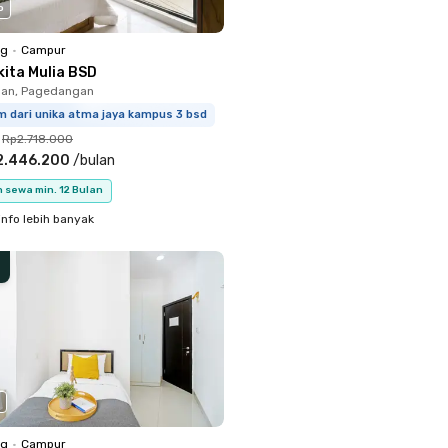
o
ng
•
Campur
kita Mulia BSD
an, Pagedangan
m dari unika atma jaya kampus 3 bsd
Rp2.718.000
2.446.200
/
bulan
 sewa min. 12 Bulan
info lebih banyak
ng
•
Campur