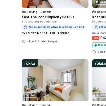
Vide
Coliving
•
Campur
Colivi
Kost The Icon Simplicity 53 BSD
Kost Ru
Situ Gadung, Pagedangan
Pagedang
950 m dari unika atma jaya kampus 3 bsd
2.0 k
mulai dari
Rp1.500.000
/
bulan
mulai dari
Rp
-
10
%
Lihat info lebih banyak
Diskon
Close
Lihat 
Close
360
360
Coliving
•
Campur
Colivi