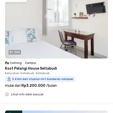
360
Coliving
•
Campur
Kost Pelangi House Setiabudi
Kelurahan Setiabudi, Setiabudi
3.4 km dari stasiun mrt bundaran senayan
mulai dari
Rp3.200.000
/
bulan
Lihat info lebih banyak
Close