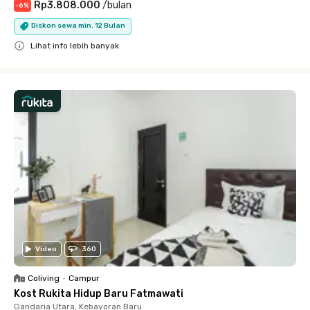
Rp3.808.000
/
bulan
-
6
%
Diskon sewa min. 12 Bulan
Lihat info lebih banyak
Close
Video
360
Coliving
•
Campur
Kost Rukita Hidup Baru Fatmawati
Gandaria Utara, Kebayoran Baru