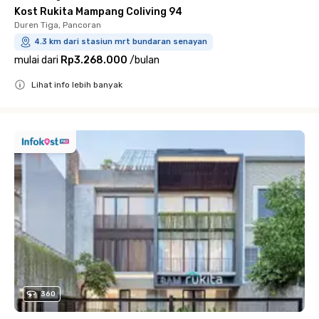
Kost Rukita Mampang Coliving 94
Duren Tiga, Pancoran
4.3 km dari stasiun mrt bundaran senayan
mulai dari
Rp3.268.000
/
bulan
Lihat info lebih banyak
Close
360