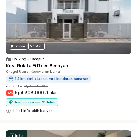
Video
360
Coliving
•
Campur
Kost Rukita Fifteen Senayan
Grogol Utara, Kebayoran Lama
1.4 km dari stasiun mrt bundaran senayan
mulai dari
Rp4.568.000
Rp4.308.000
/
bulan
-
5
%
Diskon sewa min. 12 Bulan
Lihat info lebih banyak
Close