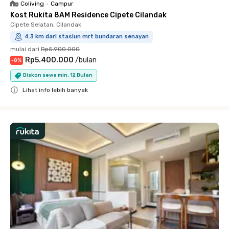
Coliving
•
Campur
Kost Rukita 8AM Residence Cipete Cilandak
Cipete Selatan, Cilandak
4.3 km dari stasiun mrt bundaran senayan
mulai dari
Rp5.900.000
Rp5.400.000
/
bulan
-
8
%
Diskon sewa min. 12 Bulan
Lihat info lebih banyak
Close