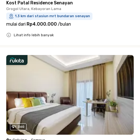
Kost Patal Residence Senayan
Grogol Utara, Kebayoran Lama
1.3 km dari stasiun mrt bundaran senayan
mulai dari
Rp4.000.000
/
bulan
Lihat info lebih banyak
Close
360
Coliving
•
Campur