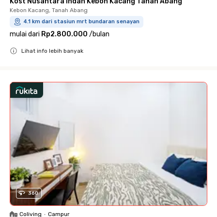
Kost Nusantara Indah Kebon Kacang Tanah Abang
Kebon Kacang, Tanah Abang
4.1 km dari stasiun mrt bundaran senayan
mulai dari
Rp2.800.000
/
bulan
Lihat info lebih banyak
Close
360
Coliving
•
Campur