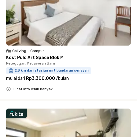
Coliving
•
Campur
Kost Pulo Art Space Blok M
Petogogan, Kebayoran Baru
2.3 km dari stasiun mrt bundaran senayan
mulai dari
Rp3.300.000
/
bulan
Lihat info lebih banyak
Close