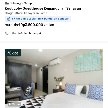
Coliving
•
Campur
Kost Loby Guesthouse Kemandoran Senayan
Grogol Utara, Kebayoran Lama
1.7 km dari stasiun mrt bundaran senayan
mulai dari
Rp3.500.000
/
bulan
Lihat info lebih banyak
Close
Video