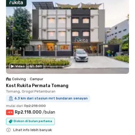
Video
360
Coliving
•
Campur
Kost Rukita Permata Tomang
Tomang, Grogol Petamburan
6.3 km dari stasiun mrt bundaran senayan
mulai dari
Rp2.218.000
Rp2.118.000
/
bulan
-
4
%
Diskon di bulan pertama
Lihat info lebih banyak