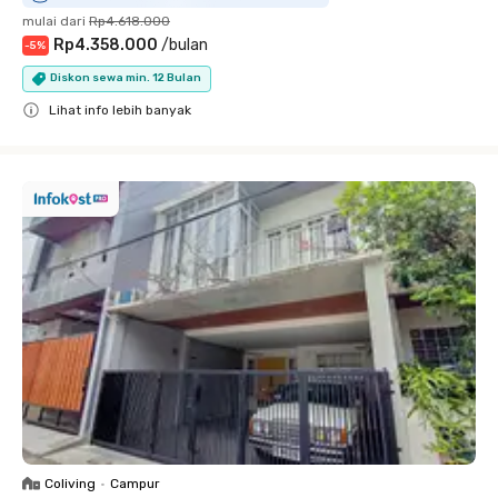
mulai dari
Rp4.618.000
Rp4.358.000
/
bulan
-
5
%
Diskon sewa min. 12 Bulan
Lihat info lebih banyak
Close
Coliving
•
Campur