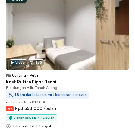
Video
360
Coliving
•
Putri
Kost Rukita Eight Benhil
Bendungan Hilir, Tanah Abang
1.8 km dari stasiun mrt bundaran senayan
mulai dari
Rp3.818.000
Rp3.558.000
/
bulan
-
6
%
Diskon sewa min. 12 Bulan
Lihat info lebih banyak
Close