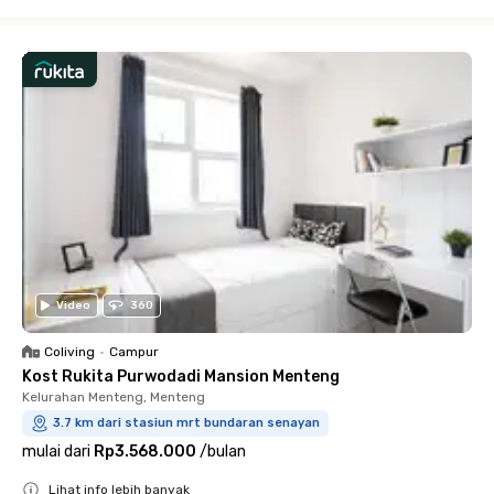
Close
Video
360
Coliving
•
Campur
Kost Rukita Purwodadi Mansion Menteng
Kelurahan Menteng, Menteng
3.7 km dari stasiun mrt bundaran senayan
mulai dari
Rp3.568.000
/
bulan
Lihat info lebih banyak