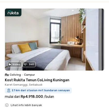
Video
360
Coliving
•
Campur
Kost Rukita Tenun CoLiving Kuningan
Karet Semanggi, Setiabudi
2.1 km dari stasiun mrt bundaran senayan
mulai dari
Rp4.918.000
/
bulan
Lihat info lebih banyak