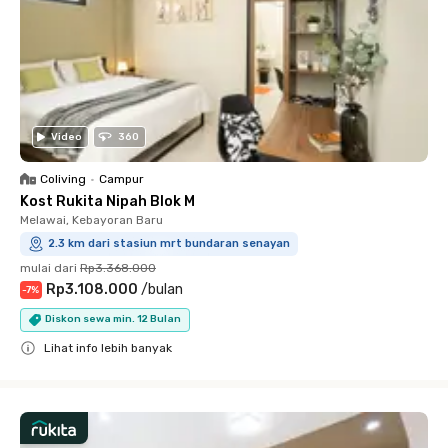
Video
360
Coliving
•
Campur
Kost Rukita Nipah Blok M
Melawai, Kebayoran Baru
2.3 km dari stasiun mrt bundaran senayan
mulai dari
Rp3.368.000
Rp3.108.000
/
bulan
-
7
%
Diskon sewa min. 12 Bulan
Lihat info lebih banyak
Close