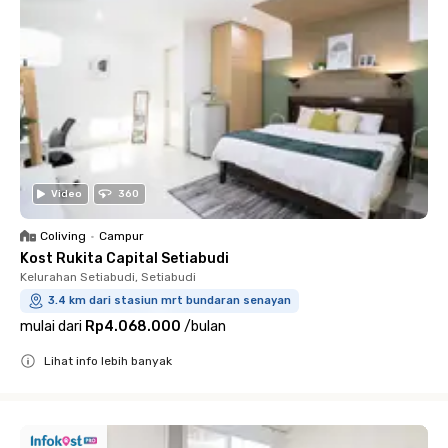
Video
360
Coliving
•
Campur
Kost Rukita Capital Setiabudi
Kelurahan Setiabudi, Setiabudi
3.4 km dari stasiun mrt bundaran senayan
mulai dari
Rp4.068.000
/
bulan
Lihat info lebih banyak
Close