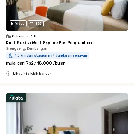
Video
360
Coliving
•
Putri
Kost Rukita West Skyline Pos Pengumben
Srengseng, Kembangan
4.7 km dari stasiun mrt bundaran senayan
mulai dari
Rp2.118.000
/
bulan
Lihat info lebih banyak
Close