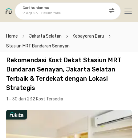
Cari hunianmu
9 Agt 26 - Belum tahu
Ope
Home
Jakarta Selatan
Kebayoran Baru
Stasiun MRT Bundaran Senayan
Rekomendasi Kost Dekat Stasiun MRT
Bundaran Senayan, Jakarta Selatan
Terbaik & Terdekat dengan Lokasi
Strategis
1 - 30 dari 232 Kost
Tersedia