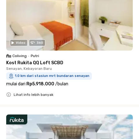
Video
360
Coliving
•
Putri
Kost Rukita QQ Loft SCBD
Senayan, Kebayoran Baru
1.0 km dari stasiun mrt bundaran senayan
mulai dari
Rp5.918.000
/
bulan
Lihat info lebih banyak
Close