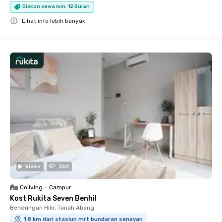
Diskon sewa min. 12 Bulan
Lihat info lebih banyak
Close
Video
360
Coliving
•
Campur
Kost Rukita Seven Benhil
Bendungan Hilir, Tanah Abang
1.8 km dari stasiun mrt bundaran senayan