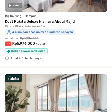
Video
Coliving
•
Campur
Kost Rukita Deluxe Nismara Abdul Majid
Cipete Utara, Kebayoran Baru
4.4 km dari stasiun mrt bundaran senayan
mulai dari
Rp6.236.000
Rp5.976.000
/
bulan
-
4
%
Diskon sewa min. 12 Bulan
Lihat info lebih banyak
Close