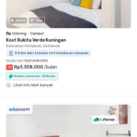
Video
360
Coliving
•
Campur
Kost Rukita Verde Kuningan
Kelurahan Setiabudi, Setiabudi
3.0 km dari stasiun mrt bundaran senayan
mulai dari
Rp3.568.000
Rp3.308.000
/
bulan
-
7
%
Diskon sewa min. 12 Bulan
Lihat info lebih banyak
Close