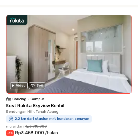
Close
Video
360
Coliving
•
Campur
Kost Rukita Skyview Benhil
Bendungan Hilir, Tanah Abang
2.2 km dari stasiun mrt bundaran senayan
mulai dari
Rp3.718.000
Rp3.458.000
/
bulan
-
6
%