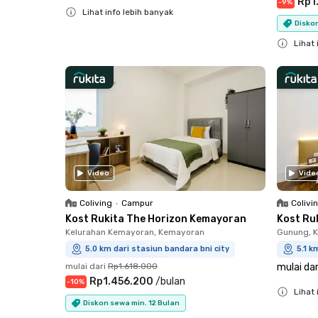
Rp1
-
9
%
Lihat info lebih banyak
Diskon
Close
Lihat 
Close
Video
Vide
Coliving
•
Campur
Colivi
Kost Rukita The Horizon Kemayoran
Kost Ru
Kelurahan Kemayoran, Kemayoran
Gunung, 
5.0 km dari stasiun bandara bni city
5.1 k
mulai dari
Rp1.618.000
mulai dar
Rp1.456.200
/
bulan
-
10
%
Lihat 
Diskon sewa min. 12 Bulan
Close