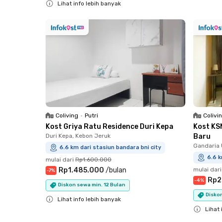
Lihat info lebih banyak
Close
Coliving
•
Putri
Colivi
Kost Griya Ratu Residence Duri Kepa
Kost KS
Duri Kepa, Kebon Jeruk
Baru
Gandaria 
6.6 km dari stasiun bandara bni city
6.6 k
mulai dari
Rp1.600.000
Rp1.485.000
/
bulan
mulai dari
-
7
%
Rp2
-
4
%
Diskon sewa min. 12 Bulan
Diskon
Lihat info lebih banyak
Lihat 
Close
Close