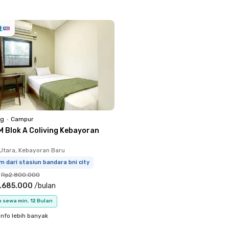
ng
•
Campur
M Blok A Coliving Kebayoran
Utara, Kebayoran Baru
m dari stasiun bandara bni city
Rp2.800.000
.685.000
/
bulan
 sewa min. 12 Bulan
info lebih banyak