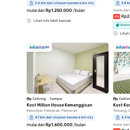
3.6 km dari stasiun bandara bni city
3.8 k
mulai dari
Rp1.250.000
/
bulan
mulai dari
Rp2
-
5
%
Lihat info lebih banyak
Diskon
Close
Lihat 
Close
Coliving
•
Campur
Colivi
Kost Million House Kemanggisan
Kost Ko
Kelurahan Palmerah, Palmerah
Tomang, 
4.1 km dari stasiun bandara bni city
4.3 k
mulai dari
Rp1.600.000
/
bulan
mulai dari