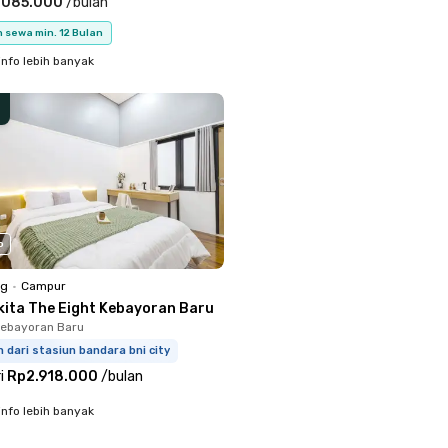
.085.000
/
bulan
 sewa min. 12 Bulan
info lebih banyak
o
ng
•
Campur
kita The Eight Kebayoran Baru
Kebayoran Baru
m dari stasiun bandara bni city
i
Rp2.918.000
/
bulan
info lebih banyak