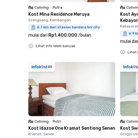
Coliving
•
Putra
Colivi
Kost Mina Residence Meruya
Kost Ay
Srengseng, Kembangan
Kebayo
Kebayora
6.7 km dari stasiun bandara bni city
6.9 k
mulai dari
Rp1.400.000
/
bulan
mulai dar
Lihat info lebih banyak
Lihat 
Close
Close
Coliving
•
Putri
Colivi
Kost Idazoe One Kramat Sentiong Senen
Kost Sw
Kramat, Senen
Grogol Ut