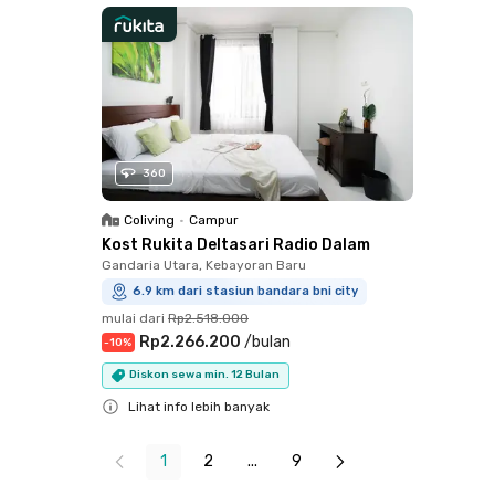
360
Coliving
•
Campur
Kost Rukita Deltasari Radio Dalam
Gandaria Utara, Kebayoran Baru
6.9 km dari stasiun bandara bni city
mulai dari
Rp2.518.000
Rp2.266.200
/
bulan
-
10
%
Diskon sewa min. 12 Bulan
Lihat info lebih banyak
Close
1
2
...
9