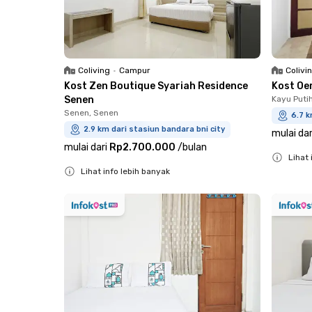
Coliving
•
Campur
Colivi
Kost Zen Boutique Syariah Residence
Kost O
Senen
Kayu Puti
Senen, Senen
6.7 k
2.9 km dari stasiun bandara bni city
mulai dar
mulai dari
Rp2.700.000
/
bulan
Lihat 
Lihat info lebih banyak
Close
Close