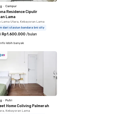
ng
•
Campur
ona Residence Cipulir
ran Lama
n Lama Utara, Kebayoran Lama
m dari stasiun bandara bni city
i
Rp1.600.000
/
bulan
info lebih banyak
ng
•
Putri
eet Home Coliving Palmerah
ara, Kebayoran Lama