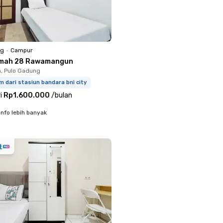
ng
•
Campur
emah 28 Rawamangun
h, Pulo Gadung
m dari stasiun bandara bni city
i
Rp1.600.000
/
bulan
info lebih banyak