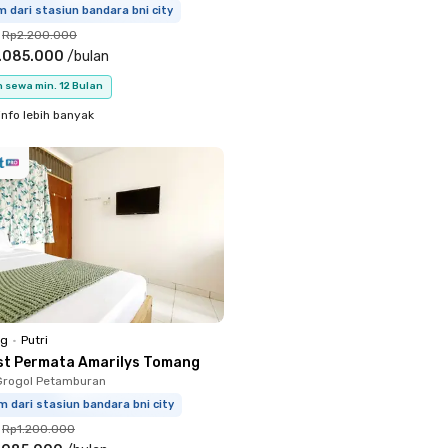
m dari stasiun bandara bni city
Rp2.200.000
.085.000
/
bulan
 sewa min. 12 Bulan
info lebih banyak
ng
•
Putri
st Permata Amarilys Tomang
Grogol Petamburan
m dari stasiun bandara bni city
Rp1.200.000