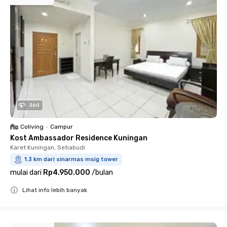
360
Coliving
•
Campur
Kost Ambassador Residence Kuningan
Karet Kuningan, Setiabudi
1.3 km dari sinarmas msig tower
mulai dari
Rp4.950.000
/
bulan
Lihat info lebih banyak
Close