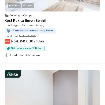
Video
360
Coliving
•
Campur
Kost Rukita Seven Benhil
Bendungan Hilir, Tanah Abang
1.1 km dari sinarmas msig tower
mulai dari
Rp4.618.000
Rp4.358.000
/
bulan
-
5
%
Diskon sewa min. 12 Bulan
Lihat info lebih banyak
Close