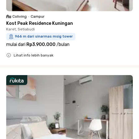
Coliving
•
Campur
Kost Peak Residence Kuningan
Karet, Setiabudi
966 m dari sinarmas msig tower
mulai dari
Rp3.900.000
/
bulan
Lihat info lebih banyak
Close