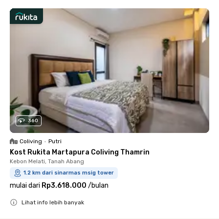
360
Coliving
•
Putri
Kost Rukita Martapura Coliving Thamrin
Kebon Melati, Tanah Abang
1.2 km dari sinarmas msig tower
mulai dari
Rp3.618.000
/
bulan
Lihat info lebih banyak
Close