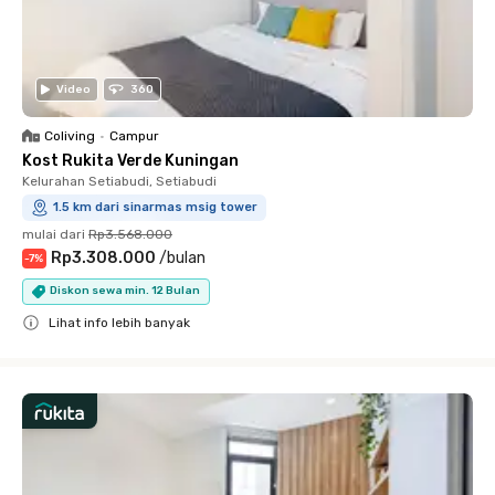
Video
360
Coliving
•
Campur
Kost Rukita Verde Kuningan
Kelurahan Setiabudi, Setiabudi
1.5 km dari sinarmas msig tower
mulai dari
Rp3.568.000
Rp3.308.000
/
bulan
-
7
%
Diskon sewa min. 12 Bulan
Lihat info lebih banyak
Close