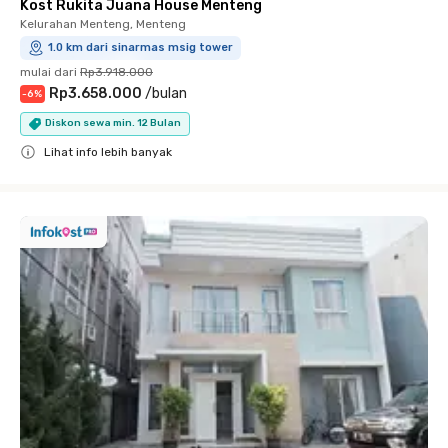
Kost Rukita Juana House Menteng
Kelurahan Menteng, Menteng
1.0 km dari sinarmas msig tower
mulai dari
Rp3.918.000
Rp3.658.000
/
bulan
-
6
%
Diskon sewa min. 12 Bulan
Lihat info lebih banyak
Close