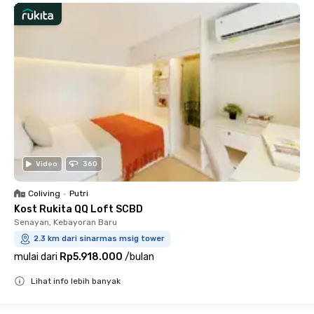
Video
360
Coliving
•
Putri
Kost Rukita QQ Loft SCBD
Senayan, Kebayoran Baru
2.3 km dari sinarmas msig tower
mulai dari
Rp5.918.000
/
bulan
Lihat info lebih banyak
Close