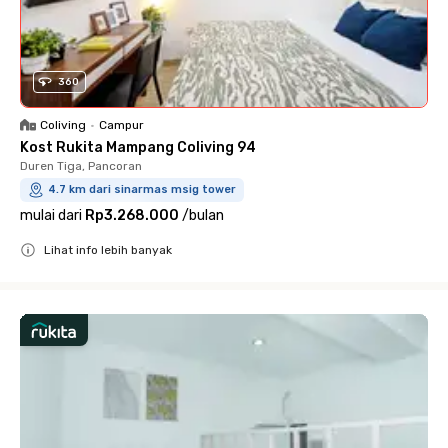
360
Coliving
•
Campur
Kost Rukita Mampang Coliving 94
Duren Tiga, Pancoran
4.7 km dari sinarmas msig tower
mulai dari
Rp3.268.000
/
bulan
Lihat info lebih banyak
Close