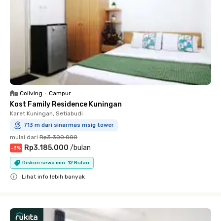
Coliving
•
Campur
Kost Family Residence Kuningan
Karet Kuningan, Setiabudi
713 m dari sinarmas msig tower
mulai dari
Rp3.300.000
Rp3.185.000
/
bulan
-
3
%
Diskon sewa min. 12 Bulan
Lihat info lebih banyak
Close