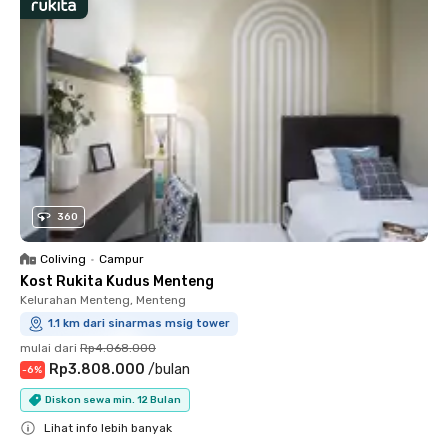
360
Coliving
•
Campur
Kost Rukita Kudus Menteng
Kelurahan Menteng, Menteng
1.1 km dari sinarmas msig tower
mulai dari
Rp4.068.000
Rp3.808.000
/
bulan
-
6
%
Diskon sewa min. 12 Bulan
Lihat info lebih banyak