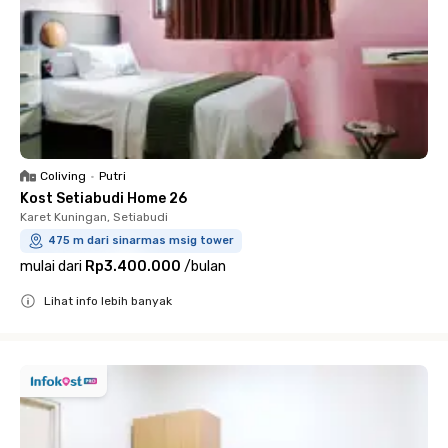
Coliving
•
Putri
Kost Setiabudi Home 26
Karet Kuningan, Setiabudi
475 m dari sinarmas msig tower
mulai dari
Rp3.400.000
/
bulan
Lihat info lebih banyak
Close