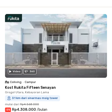
Close
Video
360
Coliving
•
Campur
Kost Rukita Fifteen Senayan
Grogol Utara, Kebayoran Lama
3.1 km dari sinarmas msig tower
mulai dari
Rp4.568.000
Rp4.308.000
/
bulan
-
5
%