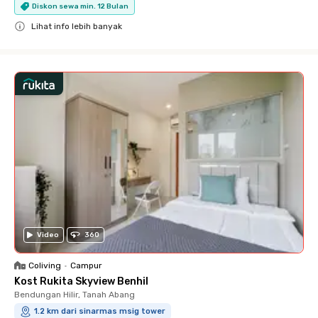
Diskon sewa min. 12 Bulan
Lihat info lebih banyak
Close
Video
360
Coliving
•
Campur
Kost Rukita Skyview Benhil
Bendungan Hilir, Tanah Abang
1.2 km dari sinarmas msig tower