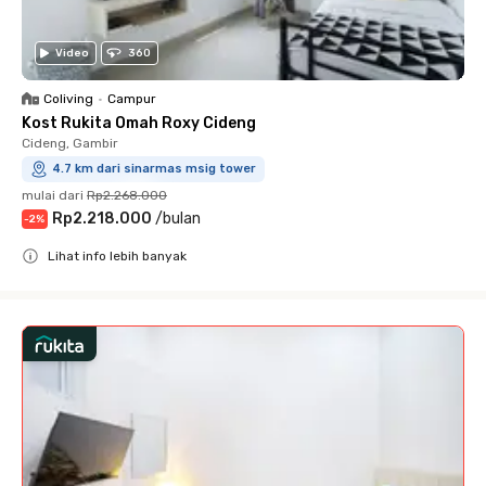
Video
360
Coliving
•
Campur
Kost Rukita Omah Roxy Cideng
Cideng, Gambir
4.7 km dari sinarmas msig tower
mulai dari
Rp2.268.000
Rp2.218.000
/
bulan
-
2
%
Lihat info lebih banyak
Close