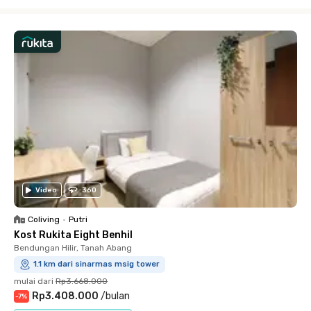
Close
Video
360
Coliving
•
Putri
Kost Rukita Eight Benhil
Bendungan Hilir, Tanah Abang
1.1 km dari sinarmas msig tower
mulai dari
Rp3.668.000
Rp3.408.000
/
bulan
-
7
%