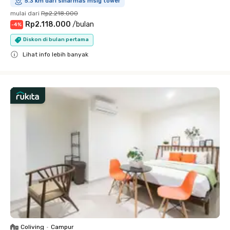
5.3 km dari sinarmas msig tower
mulai dari
Rp2.218.000
Rp2.118.000
/
bulan
-
4
%
Diskon di bulan pertama
Lihat info lebih banyak
Close
Coliving
•
Campur