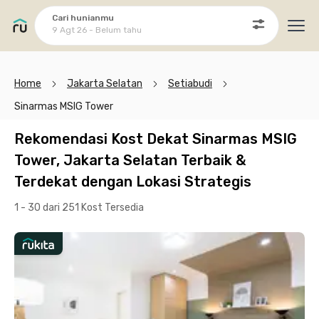
Cari hunianmu
9 Agt 26 - Belum tahu
Ope
Home
Jakarta Selatan
Setiabudi
Sinarmas MSIG Tower
Rekomendasi Kost Dekat Sinarmas MSIG
Tower, Jakarta Selatan Terbaik &
Terdekat dengan Lokasi Strategis
1 - 30 dari 251 Kost
Tersedia