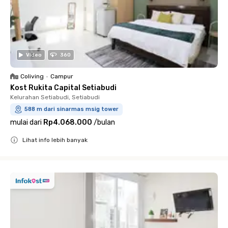
Video
360
Coliving
•
Campur
Kost Rukita Capital Setiabudi
Kelurahan Setiabudi, Setiabudi
588 m dari sinarmas msig tower
mulai dari
Rp4.068.000
/
bulan
Lihat info lebih banyak
Close