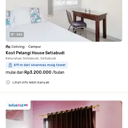
360
Coliving
•
Campur
Kost Pelangi House Setiabudi
Kelurahan Setiabudi, Setiabudi
611 m dari sinarmas msig tower
mulai dari
Rp3.200.000
/
bulan
Lihat info lebih banyak
Close