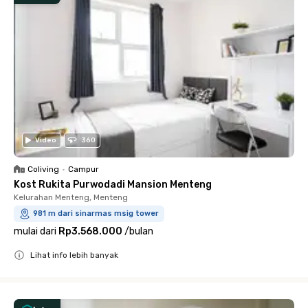
Video
360
Coliving
•
Campur
Kost Rukita Purwodadi Mansion Menteng
Kelurahan Menteng, Menteng
981 m dari sinarmas msig tower
mulai dari
Rp3.568.000
/
bulan
Lihat info lebih banyak
Close