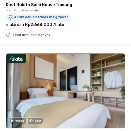
Kost Rukita Sumi House Tomang
Jati Pulo, Palmerah
4.1 km dari sinarmas msig tower
mulai dari
Rp2.668.000
/
bulan
Lihat info lebih banyak
Close
Video
360