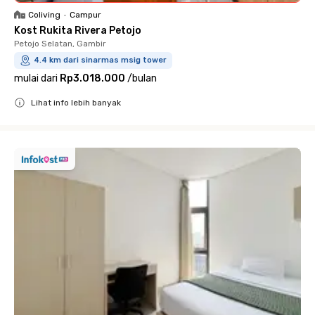
Coliving
•
Campur
Kost Rukita Rivera Petojo
Petojo Selatan, Gambir
4.4 km dari sinarmas msig tower
mulai dari
Rp3.018.000
/
bulan
Lihat info lebih banyak
Close