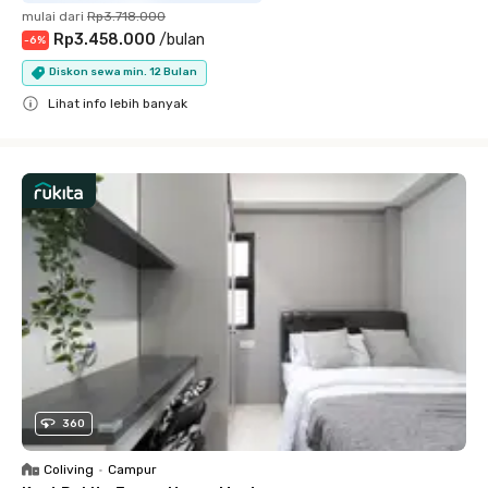
mulai dari
Rp3.718.000
Rp3.458.000
/
bulan
-
6
%
Diskon sewa min. 12 Bulan
Lihat info lebih banyak
Close
360
Coliving
•
Campur