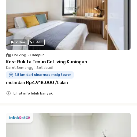
Video
360
Coliving
•
Campur
Kost Rukita Tenun CoLiving Kuningan
Karet Semanggi, Setiabudi
1.8 km dari sinarmas msig tower
mulai dari
Rp4.918.000
/
bulan
Lihat info lebih banyak
Close