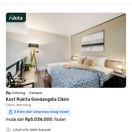
Close
Video
Coliving
•
Campur
Kost Rukita Gondangdia Cikini
Cikini, Menteng
2.8 km dari sinarmas msig tower
mulai dari
Rp5.036.000
/
bulan
Lihat info lebih banyak