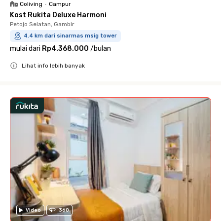
Coliving
•
Campur
Kost Rukita Deluxe Harmoni
Petojo Selatan, Gambir
4.4 km dari sinarmas msig tower
mulai dari
Rp4.368.000
/
bulan
Lihat info lebih banyak
Close
Video
360