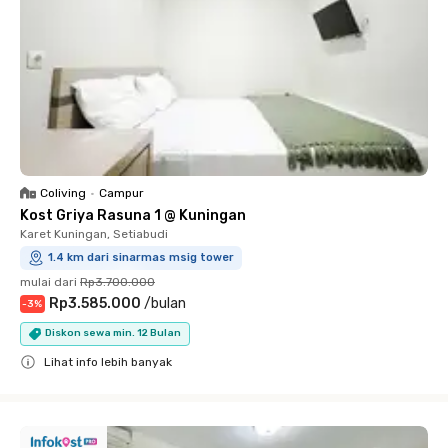
Coliving
•
Campur
Kost Griya Rasuna 1 @ Kuningan
Karet Kuningan, Setiabudi
1.4 km dari sinarmas msig tower
mulai dari
Rp3.700.000
Rp3.585.000
/
bulan
-
3
%
Diskon sewa min. 12 Bulan
Lihat info lebih banyak
Close