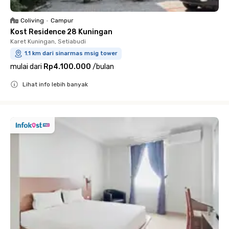
Coliving
•
Campur
Kost Residence 28 Kuningan
Karet Kuningan, Setiabudi
1.1 km dari sinarmas msig tower
mulai dari
Rp4.100.000
/
bulan
Lihat info lebih banyak
Close