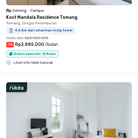
Coliving
•
Campur
Kost Mandala Residence Tomang
Tomang, Grogol Petamburan
4.6 km dari sinarmas msig tower
mulai dari
Rp3.000.000
Rp2.885.000
/
bulan
-
3
%
Diskon sewa min. 12 Bulan
Lihat info lebih banyak
Close