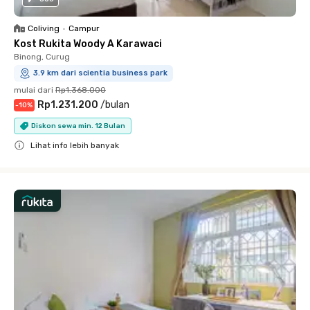
Coliving
•
Campur
Kost Rukita Woody A Karawaci
Binong, Curug
3.9 km dari scientia business park
mulai dari
Rp1.368.000
Rp1.231.200
/
bulan
-
10
%
Diskon sewa min. 12 Bulan
Lihat info lebih banyak
Close