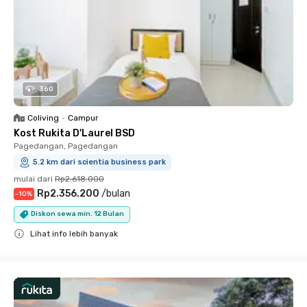
360
Coliving
•
Campur
Kost Rukita D'Laurel BSD
Pagedangan, Pagedangan
5.2 km dari scientia business park
mulai dari
Rp2.618.000
Rp2.356.200
/
bulan
-
10
%
Diskon sewa min. 12 Bulan
Lihat info lebih banyak
Close