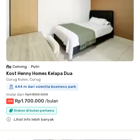
Coliving
•
Putri
Kost Henny Homes Kelapa Dua
Curug Kulon, Curug
644 m dari scientia business park
mulai dari
Rp1.800.000
Rp1.700.000
/
bulan
-
5
%
Diskon di bulan pertama
Lihat info lebih banyak
Close