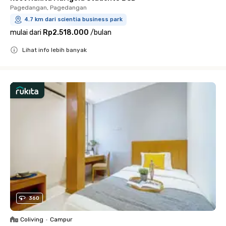
Pagedangan, Pagedangan
4.7 km dari scientia business park
mulai dari
Rp2.518.000
/
bulan
Lihat info lebih banyak
Close
360
Coliving
•
Campur