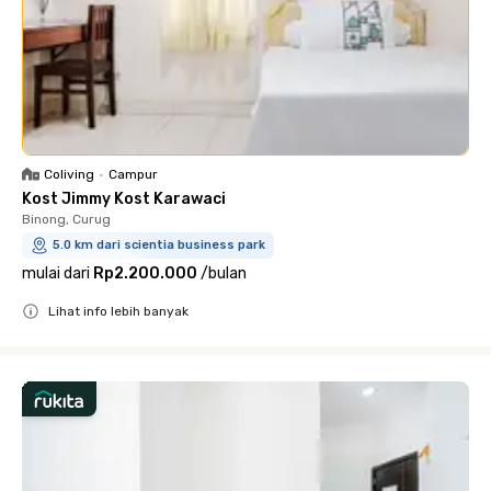
Coliving
•
Campur
Kost Jimmy Kost Karawaci
Binong, Curug
5.0 km dari scientia business park
mulai dari
Rp2.200.000
/
bulan
Lihat info lebih banyak
Close