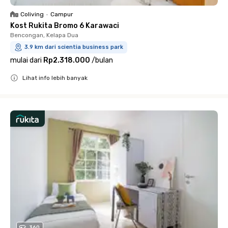
Coliving
•
Campur
Kost Rukita Bromo 6 Karawaci
Bencongan, Kelapa Dua
3.9 km dari scientia business park
mulai dari
Rp2.318.000
/
bulan
Lihat info lebih banyak
Close
360