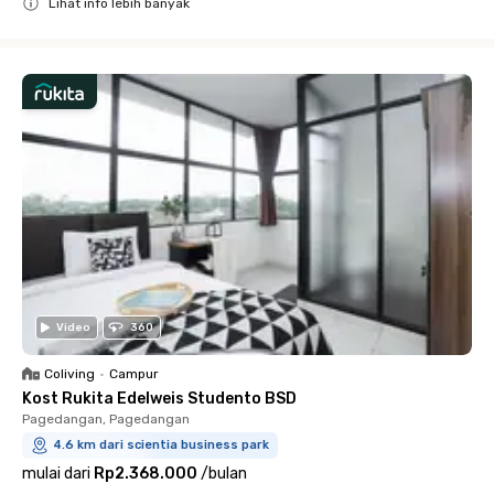
Lihat info lebih banyak
Close
Video
360
Coliving
•
Campur
Kost Rukita Edelweis Studento BSD
Pagedangan, Pagedangan
4.6 km dari scientia business park
mulai dari
Rp2.368.000
/
bulan