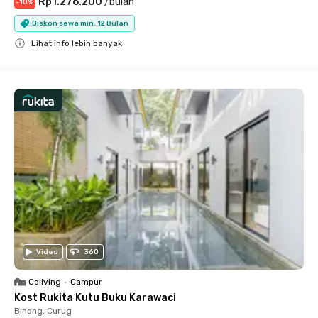
Rp1.276.200
/
bulan
-
10
%
Diskon sewa min. 12 Bulan
Lihat info lebih banyak
Close
Video
360
Coliving
•
Campur
Kost Rukita Kutu Buku Karawaci
Binong, Curug