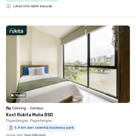
Lihat info lebih banyak
Close
Video
Coliving
•
Campur
Kost Rukita Mulia BSD
Pagedangan, Pagedangan
5.4 km dari scientia business park
mulai dari
Rp2.718.000