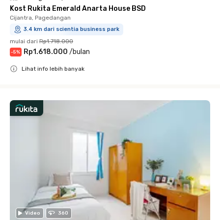
Kost Rukita Emerald Anarta House BSD
Cijantra, Pagedangan
3.4 km dari scientia business park
mulai dari
Rp1.718.000
Rp1.618.000
/
bulan
-
5
%
Lihat info lebih banyak
Close
Video
360