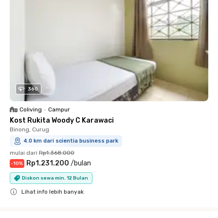
360
Coliving
•
Campur
Kost Rukita Woody C Karawaci
Binong, Curug
4.0 km dari scientia business park
mulai dari
Rp1.368.000
Rp1.231.200
/
bulan
-
10
%
Diskon sewa min. 12 Bulan
Lihat info lebih banyak
Close