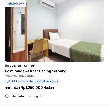
Coliving
•
Campur
Kost Pandawa Kost Gading Serpong
Medang, Pagedangan
1.7 km dari scientia business park
mulai dari
Rp1.250.000
/
bulan
Lihat info lebih banyak
Close