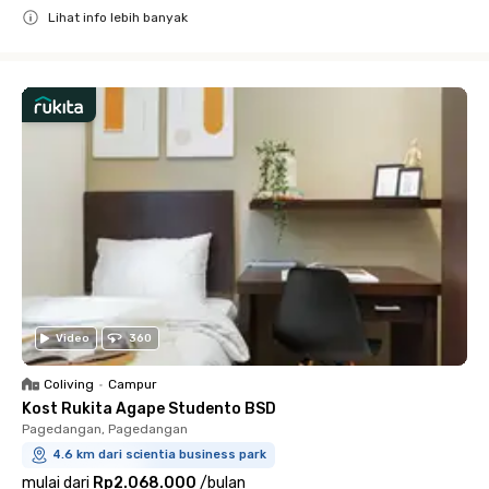
Lihat info lebih banyak
Close
Video
360
Coliving
•
Campur
Kost Rukita Agape Studento BSD
Pagedangan, Pagedangan
4.6 km dari scientia business park
mulai dari
Rp2.068.000
/
bulan