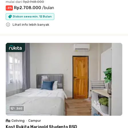
mulai dari
Rp2.968.000
Rp2.708.000
/
bulan
-
8
%
Diskon sewa min. 12 Bulan
Lihat info lebih banyak
Close
360
Coliving
•
Campur
Kost Rukita Marigold Studento BSD