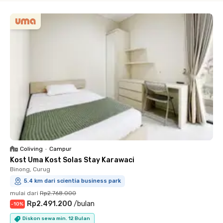
Coliving
•
Campur
Kost Uma Kost Solas Stay Karawaci
Binong, Curug
5.4 km dari scientia business park
mulai dari
Rp2.768.000
Rp2.491.200
/
bulan
-
10
%
Diskon sewa min. 12 Bulan