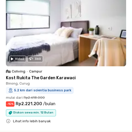
Video
360
Coliving
•
Campur
Kost Rukita The Garden Karawaci
Binong, Curug
5.2 km dari scientia business park
mulai dari
Rp2.618.000
Rp2.221.200
/
bulan
-
15
%
Diskon sewa min. 12 Bulan
Lihat info lebih banyak
Close