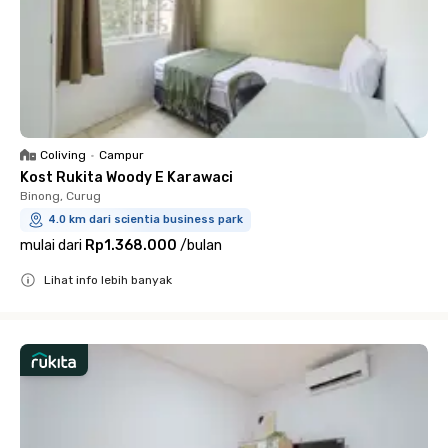
Coliving
•
Campur
Kost Rukita Woody E Karawaci
Binong, Curug
4.0 km dari scientia business park
mulai dari
Rp1.368.000
/
bulan
Lihat info lebih banyak
Close