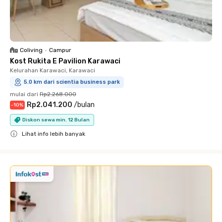
Coliving
•
Campur
Kost Rukita E Pavilion Karawaci
Kelurahan Karawaci, Karawaci
5.0 km dari scientia business park
mulai dari
Rp2.268.000
Rp2.041.200
/
bulan
-
10
%
Diskon sewa min. 12 Bulan
Lihat info lebih banyak
Close