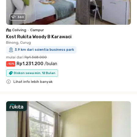
360
Coliving
•
Campur
Kost Rukita Woody B Karawaci
Binong, Curug
3.9 km dari scientia business park
mulai dari
Rp1.368.000
Rp1.231.200
/
bulan
-
10
%
Diskon sewa min. 12 Bulan
Lihat info lebih banyak
Close