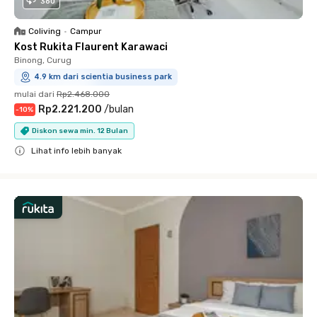
360
Coliving
•
Campur
Kost Rukita Flaurent Karawaci
Binong, Curug
4.9 km dari scientia business park
mulai dari
Rp2.468.000
Rp2.221.200
/
bulan
-
10
%
Diskon sewa min. 12 Bulan
Lihat info lebih banyak
Close