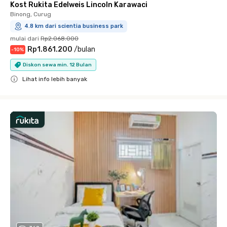
Kost Rukita Edelweis Lincoln Karawaci
Binong, Curug
4.8 km dari scientia business park
mulai dari
Rp2.068.000
Rp1.861.200
/
bulan
-
10
%
Diskon sewa min. 12 Bulan
Lihat info lebih banyak
Close