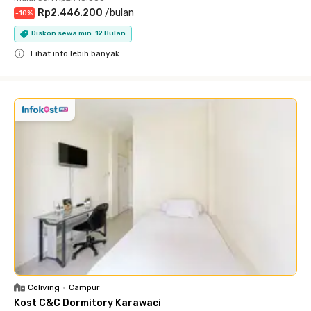
Rp2.446.200
/
bulan
-
10
%
Diskon sewa min. 12 Bulan
Lihat info lebih banyak
Close
Coliving
•
Campur
Kost C&C Dormitory Karawaci