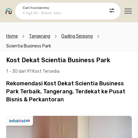
Cari hunianmu
9 Agt 26 - Belum tahu
Ope
Home
Tangerang
Gading Serpong
Scientia Business Park
Kost Dekat Scientia Business Park
1 - 30 dari 91 Kost
Tersedia
Rekomendasi Kost Dekat Scientia Business
Park Terbaik, Tangerang, Terdekat ke Pusat
Bisnis & Perkantoran