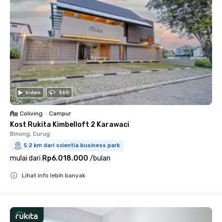
Video
360
Coliving
•
Campur
Kost Rukita Kimbelloft 2 Karawaci
Binong, Curug
5.2 km dari scientia business park
mulai dari
Rp6.018.000
/
bulan
Lihat info lebih banyak
Close