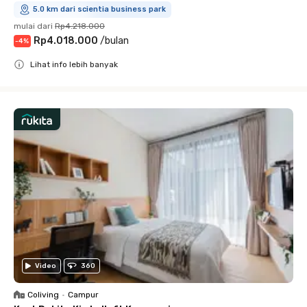
5.0 km dari scientia business park
mulai dari
Rp4.218.000
Rp4.018.000
/
bulan
-
4
%
Lihat info lebih banyak
Close
Video
360
Coliving
•
Campur