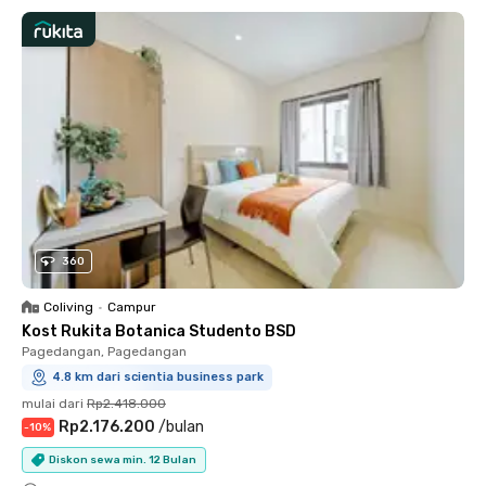
360
Coliving
•
Campur
Kost Rukita Botanica Studento BSD
Pagedangan, Pagedangan
4.8 km dari scientia business park
mulai dari
Rp2.418.000
Rp2.176.200
/
bulan
-
10
%
Diskon sewa min. 12 Bulan