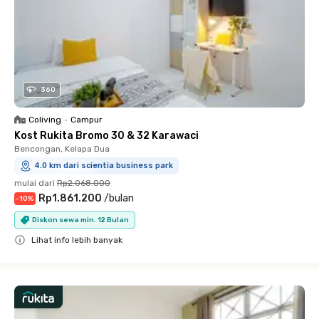
360
Coliving
•
Campur
Kost Rukita Bromo 30 & 32 Karawaci
Bencongan, Kelapa Dua
4.0 km dari scientia business park
mulai dari
Rp2.068.000
Rp1.861.200
/
bulan
-
10
%
Diskon sewa min. 12 Bulan
Lihat info lebih banyak
Close