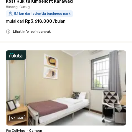
Kost Rukita Kimbelloft Karawaci
Binong, Curug
5.1 km dari scientia business park
mulai dari
Rp3.618.000
/
bulan
Lihat info lebih banyak
Close
360
Coliving
•
Campur