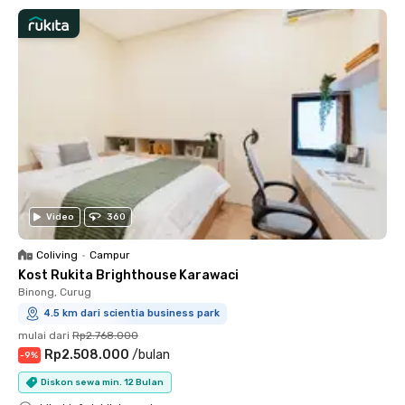
Video
360
Coliving
•
Campur
Kost Rukita Brighthouse Karawaci
Binong, Curug
4.5 km dari scientia business park
mulai dari
Rp2.768.000
Rp2.508.000
/
bulan
-
9
%
Diskon sewa min. 12 Bulan