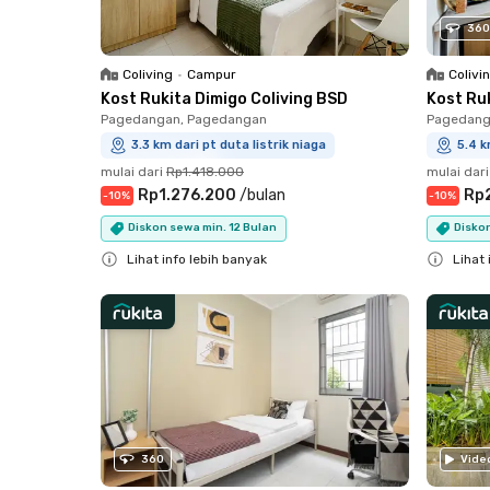
360
Coliving
•
Campur
Colivi
Kost Rukita Dimigo Coliving BSD
Kost Ru
Pagedangan, Pagedangan
Pagedang
3.3 km dari pt duta listrik niaga
5.4 k
mulai dari
Rp1.418.000
mulai dari
Rp1.276.200
/
bulan
Rp
-
10
%
-
10
%
Diskon sewa min. 12 Bulan
Diskon
Lihat info lebih banyak
Lihat 
Close
Close
360
Vide