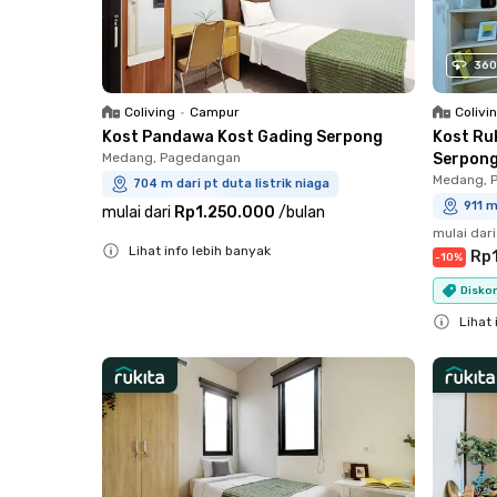
360
Coliving
•
Campur
Colivi
Kost Pandawa Kost Gading Serpong
Kost Ru
Medang, Pagedangan
Serpon
Medang, 
704 m dari pt duta listrik niaga
911 m
mulai dari
Rp1.250.000
/
bulan
mulai dari
Lihat info lebih banyak
Rp
-
10
%
Close
Diskon
Lihat 
Close