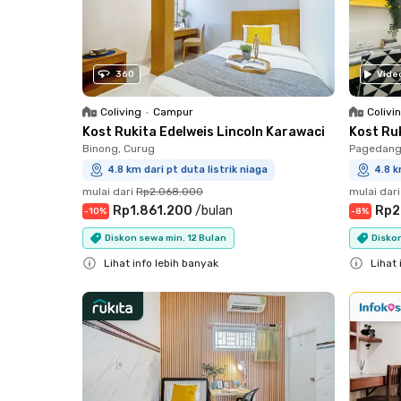
360
Vide
Coliving
•
Campur
Colivi
Kost Rukita Edelweis Lincoln Karawaci
Kost Ru
Binong, Curug
Pagedang
4.8 km dari pt duta listrik niaga
4.8 k
mulai dari
Rp2.068.000
mulai dari
Rp1.861.200
/
bulan
Rp2
-
10
%
-
8
%
Diskon sewa min. 12 Bulan
Diskon
Lihat info lebih banyak
Lihat 
Close
Close