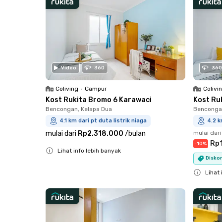
Video
360
360
Coliving
•
Campur
Colivi
Kost Rukita Bromo 6 Karawaci
Kost Ru
Bencongan, Kelapa Dua
Bencongan
4.1 km dari pt duta listrik niaga
4.2 k
mulai dari
Rp2.318.000
/
bulan
mulai dari
Rp
-
10
%
Lihat info lebih banyak
Diskon
Close
Lihat 
Close