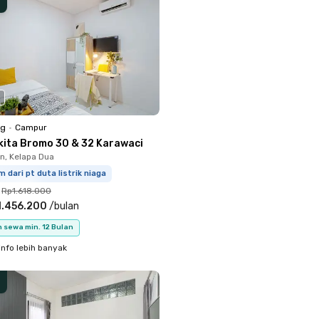
ng
•
Campur
kita Bromo 30 & 32 Karawaci
, Kelapa Dua
m dari pt duta listrik niaga
Rp1.618.000
1.456.200
/
bulan
 sewa min. 12 Bulan
info lebih banyak