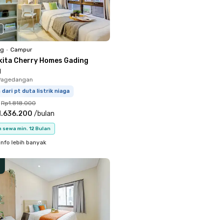
ng
•
Campur
kita Cherry Homes Gading
g
Pagedangan
 dari pt duta listrik niaga
Rp1.818.000
1.636.200
/
bulan
 sewa min. 12 Bulan
info lebih banyak