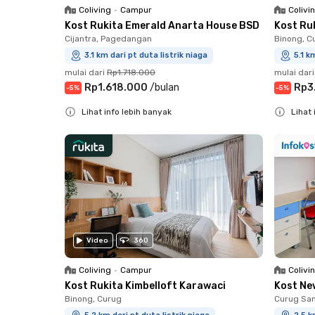
Coliving
•
Campur
Colivi
Kost Rukita Emerald Anarta House BSD
Kost Ru
Cijantra, Pagedangan
Binong, C
3.1 km dari pt duta listrik niaga
5.1 k
mulai dari
Rp1.718.000
mulai dari
Rp1.618.000
/
bulan
Rp3
-
5
%
-
5
%
Lihat info lebih banyak
Lihat 
Close
Close
Video
360
Coliving
•
Campur
Colivi
Kost Rukita Kimbelloft Karawaci
Kost Ne
Binong, Curug
Curug San