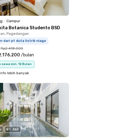
ng
•
Campur
kita Botanica Studento BSD
an, Pagedangan
m dari pt duta listrik niaga
Rp2.418.000
2.176.200
/
bulan
 sewa min. 12 Bulan
info lebih banyak
o
360