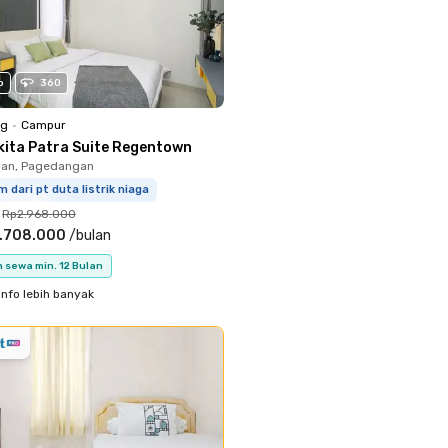
o
360
ng
•
Campur
kita Patra Suite Regentown
an, Pagedangan
m dari pt duta listrik niaga
Rp2.968.000
.708.000
/
bulan
 sewa min. 12 Bulan
info lebih banyak