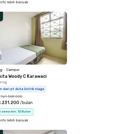
info lebih banyak
ng
•
Campur
kita Woody C Karawaci
urug
m dari pt duta listrik niaga
Rp1.368.000
.231.200
/
bulan
 sewa min. 12 Bulan
info lebih banyak