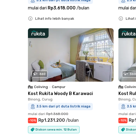
5.2 km dari pt duta listrik niaga
2.5 k
mulai dari
Rp3.618.000
/
bulan
mulai dar
Lihat info lebih banyak
Lihat 
Close
Close
360
360
Coliving
•
Campur
Colivi
Kost Rukita Woody B Karawaci
Kost Ru
Binong, Curug
Binong, C
3.5 km dari pt duta listrik niaga
3.5 k
mulai dari
Rp1.368.000
mulai dari
Rp1.231.200
/
bulan
Rp1
-
10
%
-
10
%
Diskon sewa min. 12 Bulan
Diskon