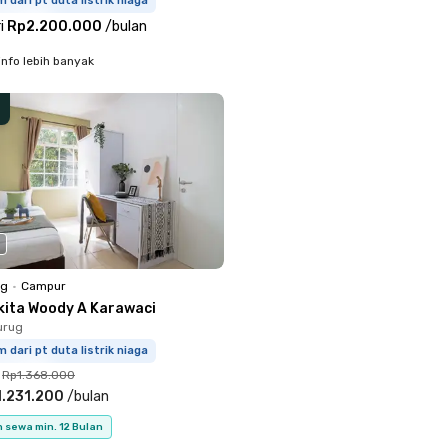
m dari pt duta listrik niaga
i
Rp2.200.000
/
bulan
info lebih banyak
ng
•
Campur
kita Woody A Karawaci
urug
m dari pt duta listrik niaga
Rp1.368.000
.231.200
/
bulan
 sewa min. 12 Bulan