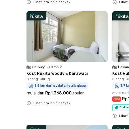
Lihat info lebih banyak
Lihat 
Close
Close
360
Coliving
•
Campur
Colivi
Kost Rukita Woody E Karawaci
Kost Ru
Binong, Curug
Binong, C
3.5 km dari pt duta listrik niaga
3.7 k
mulai dari
Rp1.368.000
/
bulan
mulai dari
Rp1
-
10
%
Lihat info lebih banyak
Diskon
Close
Lihat 
Close