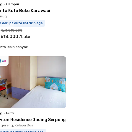
ng
•
Campur
kita Kutu Buku Karawaci
urug
m dari pt duta listrik niaga
Rp3.818.000
.618.000
/
bulan
info lebih banyak
ng
•
Putri
wton Residence Gading Serpong
gereng, Kelapa Dua