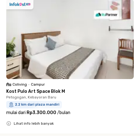
Coliving
•
Campur
Kost Pulo Art Space Blok M
Petogogan, Kebayoran Baru
2.2 km dari plaza mandiri
mulai dari
Rp3.300.000
/
bulan
Lihat info lebih banyak
Close