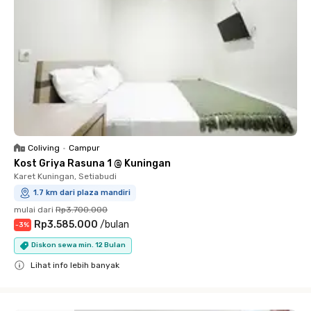
Coliving
•
Campur
Kost Griya Rasuna 1 @ Kuningan
Karet Kuningan, Setiabudi
1.7 km dari plaza mandiri
mulai dari
Rp3.700.000
Rp3.585.000
/
bulan
-
3
%
Diskon sewa min. 12 Bulan
Lihat info lebih banyak
Close