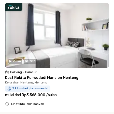
Video
360
Coliving
•
Campur
Kost Rukita Purwodadi Mansion Menteng
Kelurahan Menteng, Menteng
2.9 km dari plaza mandiri
mulai dari
Rp3.568.000
/
bulan
Lihat info lebih banyak
Close