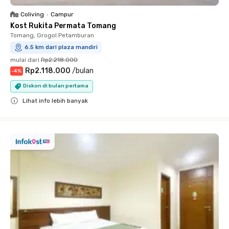
Coliving
•
Campur
Kost Rukita Permata Tomang
Tomang, Grogol Petamburan
6.5 km dari plaza mandiri
mulai dari
Rp2.218.000
Rp2.118.000
/
bulan
-
4
%
Diskon di bulan pertama
Lihat info lebih banyak
Close