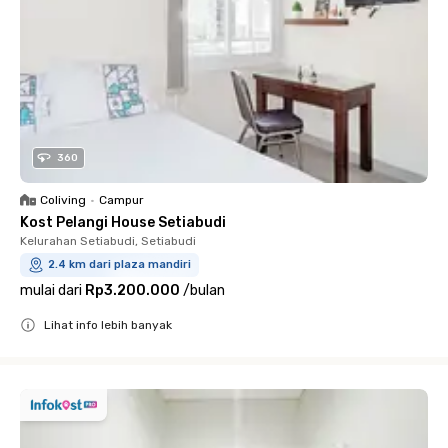
360
Coliving
•
Campur
Kost Pelangi House Setiabudi
Kelurahan Setiabudi, Setiabudi
2.4 km dari plaza mandiri
mulai dari
Rp3.200.000
/
bulan
Lihat info lebih banyak
Close