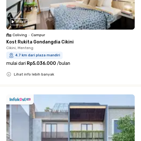
Video
Coliving
•
Campur
Kost Rukita Gondangdia Cikini
Cikini, Menteng
4.7 km dari plaza mandiri
mulai dari
Rp5.036.000
/
bulan
Lihat info lebih banyak
Close