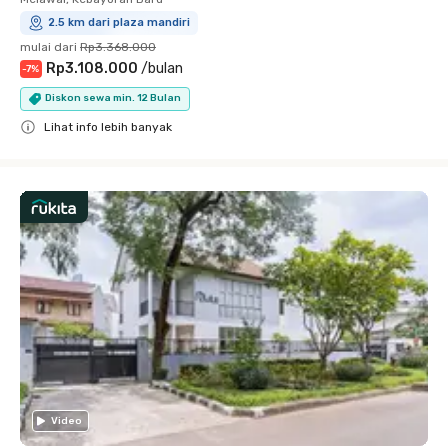
2.5 km dari plaza mandiri
mulai dari
Rp3.368.000
Rp3.108.000
/
bulan
-
7
%
Diskon sewa min. 12 Bulan
Lihat info lebih banyak
Close
Video