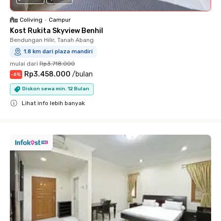
Coliving
•
Campur
Kost Rukita Skyview Benhil
Bendungan Hilir, Tanah Abang
1.8 km dari plaza mandiri
mulai dari
Rp3.718.000
Rp3.458.000
/
bulan
-
6
%
Diskon sewa min. 12 Bulan
Lihat info lebih banyak
Close