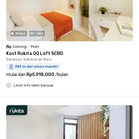
Video
360
Coliving
•
Putri
Kost Rukita QQ Loft SCBD
Senayan, Kebayoran Baru
383 m dari plaza mandiri
mulai dari
Rp5.918.000
/
bulan
Lihat info lebih banyak
Close