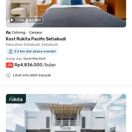
Video
360
Coliving
•
Campur
Kost Rukita Pacific Setiabudi
Kelurahan Setiabudi, Setiabudi
2.3 km dari plaza mandiri
mulai dari
Rp4.986.000
Rp4.836.000
/
bulan
-
3
%
Lihat info lebih banyak
Close