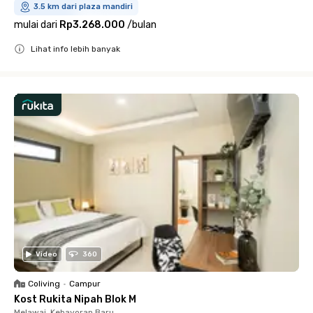
3.5 km dari plaza mandiri
mulai dari
Rp3.268.000
/
bulan
Lihat info lebih banyak
Close
Video
360
Coliving
•
Campur
Kost Rukita Nipah Blok M
Melawai, Kebayoran Baru