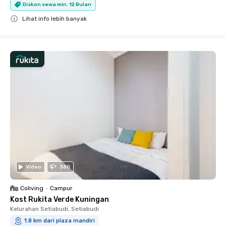
Diskon sewa min. 12 Bulan
Lihat info lebih banyak
Close
Video
360
Coliving
•
Campur
Kost Rukita Verde Kuningan
Kelurahan Setiabudi, Setiabudi
1.8 km dari plaza mandiri