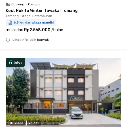
Coliving
•
Campur
Kost Rukita Winter Tawakal Tomang
Tomang, Grogol Petamburan
6.5 km dari plaza mandiri
mulai dari
Rp2.568.000
/
bulan
Lihat info lebih banyak
Close
Video
360