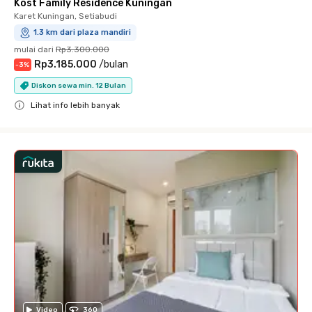
Kost Family Residence Kuningan
Karet Kuningan, Setiabudi
1.3 km dari plaza mandiri
mulai dari
Rp3.300.000
Rp3.185.000
/
bulan
-
3
%
Diskon sewa min. 12 Bulan
Lihat info lebih banyak
Close
Video
360