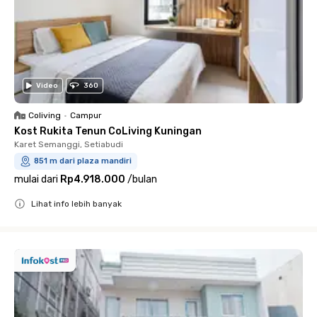
Video
360
Coliving
•
Campur
Kost Rukita Tenun CoLiving Kuningan
Karet Semanggi, Setiabudi
851 m dari plaza mandiri
mulai dari
Rp4.918.000
/
bulan
Lihat info lebih banyak
Close