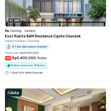
360
Coliving
•
Campur
Kost Rukita 8AM Residence Cipete Cilandak
Cipete Selatan, Cilandak
4.7 km dari plaza mandiri
mulai dari
Rp5.900.000
Rp5.400.000
/
bulan
-
8
%
Diskon sewa min. 12 Bulan
Lihat info lebih banyak
Close