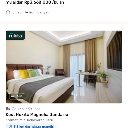
mulai dari
Rp3.668.000
/
bulan
Lihat info lebih banyak
Close
360
Coliving
•
Campur
Kost Rukita Magnolia Gandaria
Kramat Pela, Kebayoran Baru
3.3 km dari plaza mandiri