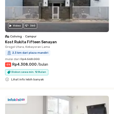
Video
360
Coliving
•
Campur
Kost Rukita Fifteen Senayan
Grogol Utara, Kebayoran Lama
2.3 km dari plaza mandiri
mulai dari
Rp4.568.000
Rp4.308.000
/
bulan
-
5
%
Diskon sewa min. 12 Bulan
Lihat info lebih banyak
Close