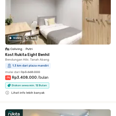
Video
360
Coliving
•
Putri
Kost Rukita Eight Benhil
Bendungan Hilir, Tanah Abang
1.3 km dari plaza mandiri
mulai dari
Rp3.668.000
Rp3.408.000
/
bulan
-
7
%
Diskon sewa min. 12 Bulan
Lihat info lebih banyak
Close