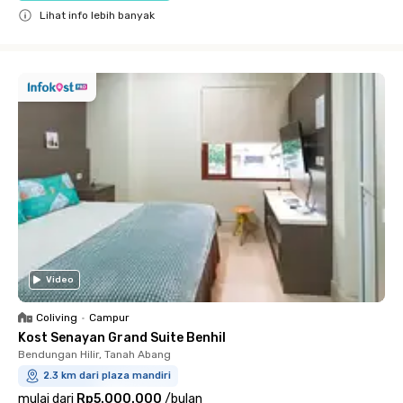
Lihat info lebih banyak
Close
Video
Coliving
•
Campur
Kost Senayan Grand Suite Benhil
Bendungan Hilir, Tanah Abang
2.3 km dari plaza mandiri
mulai dari
Rp5.000.000
/
bulan