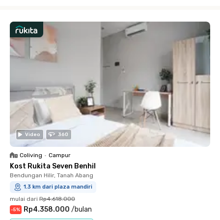
Close
Video
360
Coliving
•
Campur
Kost Rukita Seven Benhil
Bendungan Hilir, Tanah Abang
1.3 km dari plaza mandiri
mulai dari
Rp4.618.000
Rp4.358.000
/
bulan
-
5
%