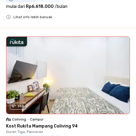
mulai dari
Rp6.618.000
/
bulan
Lihat info lebih banyak
Close
360
Coliving
•
Campur
Kost Rukita Mampang Coliving 94
Duren Tiga, Pancoran