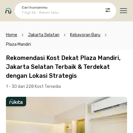
Cari hunianmu
7 Agt 26 - Belum tahu
Ope
Home
Jakarta Selatan
Kebayoran Baru
Plaza Mandiri
Rekomendasi Kost Dekat Plaza Mandiri,
Jakarta Selatan Terbaik & Terdekat
dengan Lokasi Strategis
1 - 30 dari 228 Kost
Tersedia