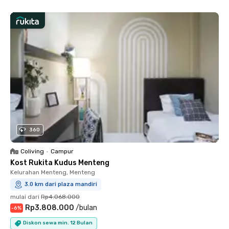
360
Coliving
•
Campur
Kost Rukita Kudus Menteng
Kelurahan Menteng, Menteng
3.0 km dari plaza mandiri
mulai dari
Rp4.068.000
Rp3.808.000
/
bulan
-
6
%
Diskon sewa min. 12 Bulan