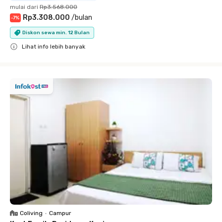
mulai dari
Rp3.568.000
Rp3.308.000
/
bulan
-
7
%
Diskon sewa min. 12 Bulan
Lihat info lebih banyak
Close
Coliving
•
Campur