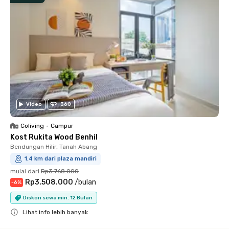
Video
360
Coliving
•
Campur
Kost Rukita Wood Benhil
Bendungan Hilir, Tanah Abang
1.4 km dari plaza mandiri
mulai dari
Rp3.768.000
Rp3.508.000
/
bulan
-
6
%
Diskon sewa min. 12 Bulan
Lihat info lebih banyak
Close