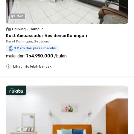
360
Coliving
•
Campur
Kost Ambassador Residence Kuningan
Karet Kuningan, Setiabudi
1.2 km dari plaza mandiri
mulai dari
Rp4.950.000
/
bulan
Lihat info lebih banyak
Close