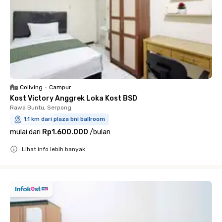
Coliving
•
Campur
Kost Victory Anggrek Loka Kost BSD
Rawa Buntu, Serpong
1.1 km dari plaza bni ballroom
mulai dari
Rp1.600.000
/
bulan
Lihat info lebih banyak
Close