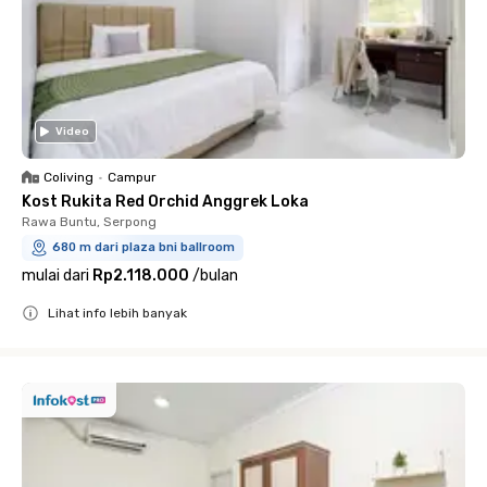
Video
Coliving
•
Campur
Kost Rukita Red Orchid Anggrek Loka
Rawa Buntu, Serpong
680 m dari plaza bni ballroom
mulai dari
Rp2.118.000
/
bulan
Lihat info lebih banyak
Close