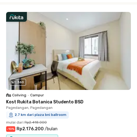
360
Coliving
•
Campur
Kost Rukita Botanica Studento BSD
Pagedangan, Pagedangan
2.7 km dari plaza bni ballroom
mulai dari
Rp2.418.000
Rp2.176.200
/
bulan
-
10
%