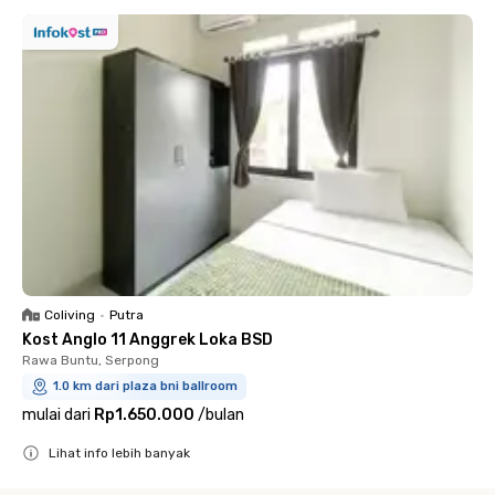
Coliving
•
Putra
Kost Anglo 11 Anggrek Loka BSD
Rawa Buntu, Serpong
1.0 km dari plaza bni ballroom
mulai dari
Rp1.650.000
/
bulan
Lihat info lebih banyak
Close