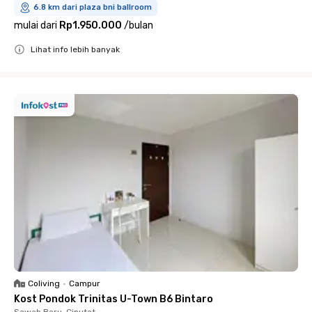
6.8 km dari plaza bni ballroom
mulai dari
Rp1.950.000
/
bulan
Lihat info lebih banyak
Close
Coliving
•
Campur
Kost Pondok Trinitas U-Town B6 Bintaro