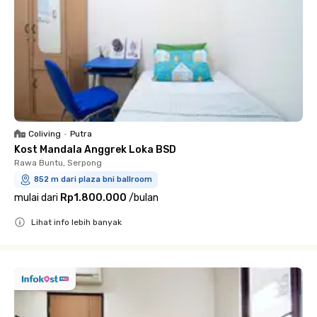
Coliving
•
Putra
Kost Mandala Anggrek Loka BSD
Rawa Buntu, Serpong
852 m dari plaza bni ballroom
mulai dari
Rp1.800.000
/
bulan
Lihat info lebih banyak
Close