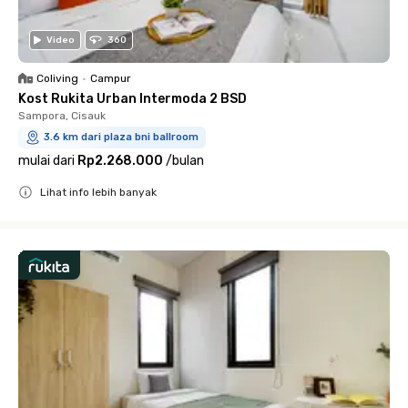
Video
360
Coliving
•
Campur
Kost Rukita Urban Intermoda 2 BSD
Sampora, Cisauk
3.6 km dari plaza bni ballroom
mulai dari
Rp2.268.000
/
bulan
Lihat info lebih banyak
Close