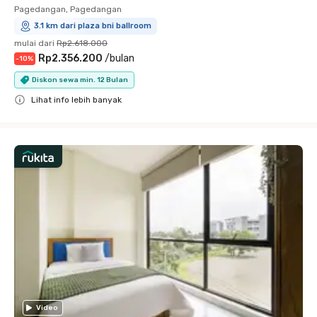
Pagedangan, Pagedangan
3.1 km dari plaza bni ballroom
mulai dari
Rp2.618.000
Rp2.356.200
/
bulan
-
10
%
Diskon sewa min. 12 Bulan
Lihat info lebih banyak
Close
Video