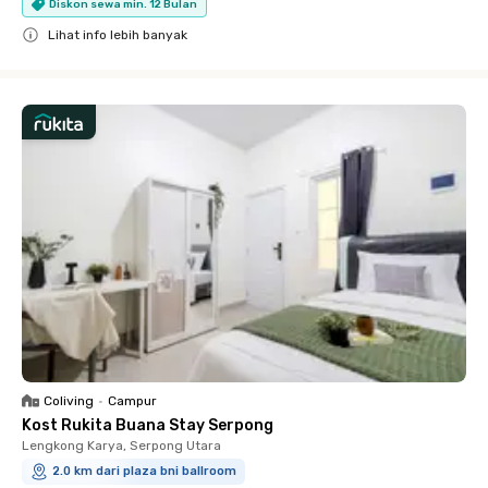
Diskon sewa min. 12 Bulan
Lihat info lebih banyak
Close
Coliving
•
Campur
Kost Rukita Buana Stay Serpong
Lengkong Karya, Serpong Utara
2.0 km dari plaza bni ballroom