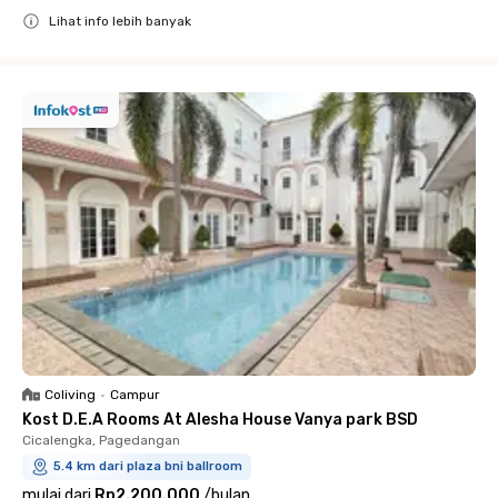
Lihat info lebih banyak
Close
Coliving
•
Campur
Kost D.E.A Rooms At Alesha House Vanya park BSD
Cicalengka, Pagedangan
5.4 km dari plaza bni ballroom
mulai dari
Rp2.200.000
/
bulan