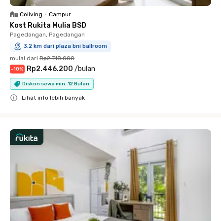
Coliving
•
Campur
Kost Rukita Mulia BSD
Pagedangan, Pagedangan
3.2 km dari plaza bni ballroom
mulai dari
Rp2.718.000
Rp2.446.200
/
bulan
-
10
%
Diskon sewa min. 12 Bulan
Lihat info lebih banyak
Close