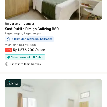
Coliving
•
Campur
Kost Rukita Dimigo Coliving BSD
Pagedangan, Pagedangan
6.8 km dari plaza bni ballroom
mulai dari
Rp1.418.000
Rp1.276.200
/
bulan
-
10
%
Diskon sewa min. 12 Bulan
Lihat info lebih banyak
Close