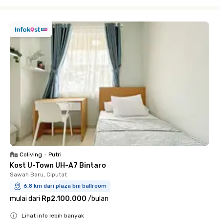
Close
Coliving
•
Putri
Kost U-Town UH-A7 Bintaro
Sawah Baru, Ciputat
6.8 km dari plaza bni ballroom
mulai dari
Rp2.100.000
/
bulan
Lihat info lebih banyak