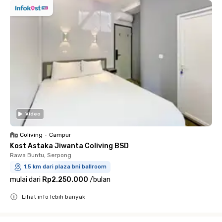
Video
Coliving
•
Campur
Kost Astaka Jiwanta Coliving BSD
Rawa Buntu, Serpong
1.5 km dari plaza bni ballroom
mulai dari
Rp2.250.000
/
bulan
Lihat info lebih banyak
Close