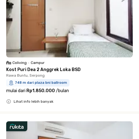
Coliving
•
Campur
Kost Puri Dea 2 Anggrek Loka BSD
Rawa Buntu, Serpong
748 m dari plaza bni ballroom
mulai dari
Rp1.850.000
/
bulan
Lihat info lebih banyak
Close