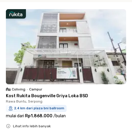
Coliving
•
Campur
Kost Rukita Bougenville Griya Loka BSD
Rawa Buntu, Serpong
2.4 km dari plaza bni ballroom
mulai dari
Rp1.868.000
/
bulan
Lihat info lebih banyak