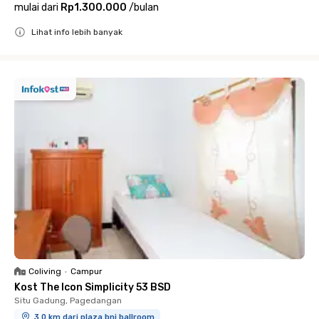
mulai dari
Rp1.300.000
/
bulan
Lihat info lebih banyak
Close
Coliving
•
Campur
Kost The Icon Simplicity 53 BSD
Situ Gadung, Pagedangan
3.0 km dari plaza bni ballroom