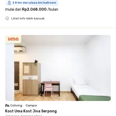
2.8 km dari plaza bni ballroom
mulai dari
Rp2.068.000
/
bulan
Lihat info lebih banyak
Close
Coliving
•
Campur
Kost Uma Kost Jiva Serpong