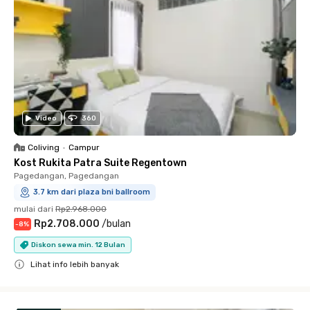
Video
360
Coliving
•
Campur
Kost Rukita Patra Suite Regentown
Pagedangan, Pagedangan
3.7 km dari plaza bni ballroom
mulai dari
Rp2.968.000
Rp2.708.000
/
bulan
-
8
%
Diskon sewa min. 12 Bulan
Lihat info lebih banyak
Close