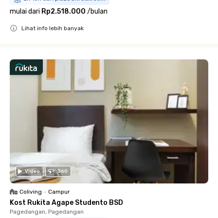
mulai dari
Rp2.518.000
/
bulan
Lihat info lebih banyak
Close
Video
360
Coliving
•
Campur
Kost Rukita Agape Studento BSD
Pagedangan, Pagedangan