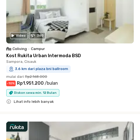
Video
360
Coliving
•
Campur
Kost Rukita Urban Intermoda BSD
Sampora, Cisauk
3.6 km dari plaza bni ballroom
mulai dari
Rp2.168.000
Rp1.951.200
/
bulan
-
10
%
Diskon sewa min. 12 Bulan
Lihat info lebih banyak
Close