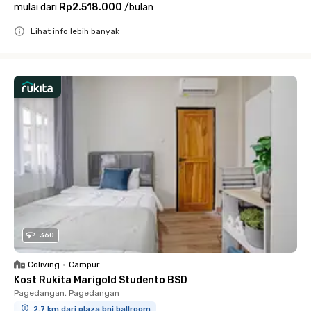
mulai dari
Rp2.518.000
/
bulan
Lihat info lebih banyak
Close
360
Coliving
•
Campur
Kost Rukita Marigold Studento BSD
Pagedangan, Pagedangan
2.7 km dari plaza bni ballroom