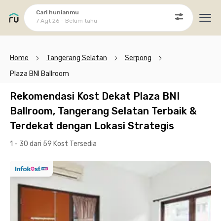
Cari hunianmu
7 Agt 26 - Belum tahu
Ope
Home
Tangerang Selatan
Serpong
Plaza BNI Ballroom
Rekomendasi Kost Dekat Plaza BNI
Ballroom, Tangerang Selatan Terbaik &
Terdekat dengan Lokasi Strategis
1 - 30 dari 59 Kost
Tersedia