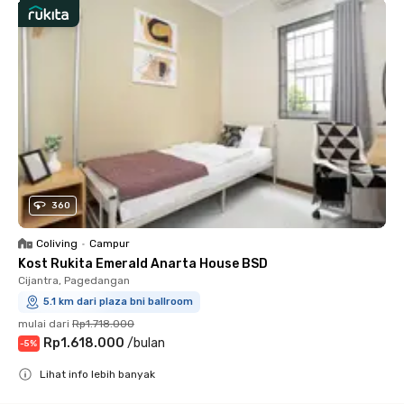
360
Coliving
•
Campur
Kost Rukita Emerald Anarta House BSD
Cijantra, Pagedangan
5.1 km dari plaza bni ballroom
mulai dari
Rp1.718.000
Rp1.618.000
/
bulan
-
5
%
Lihat info lebih banyak
Close