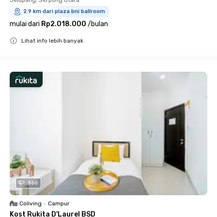
Jelupang, Serpong Utara
2.9 km dari plaza bni ballroom
mulai dari
Rp2.018.000
/
bulan
Lihat info lebih banyak
Close
360
Coliving
•
Campur
Kost Rukita D'Laurel BSD