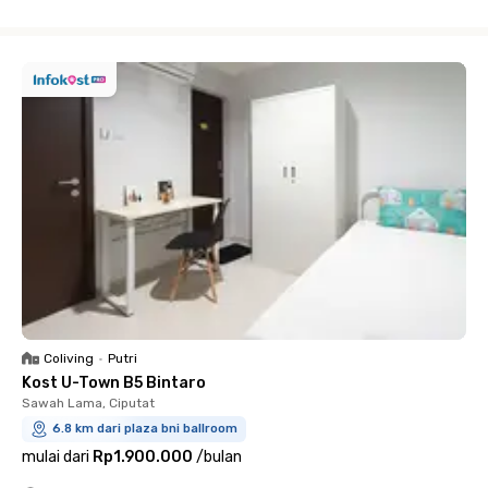
Close
Coliving
•
Putri
Kost U-Town B5 Bintaro
Sawah Lama, Ciputat
6.8 km dari plaza bni ballroom
mulai dari
Rp1.900.000
/
bulan