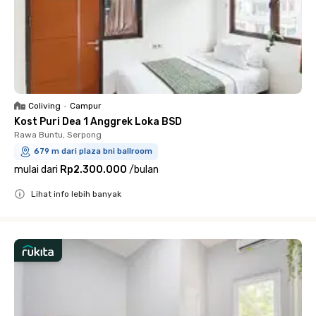
Coliving
•
Campur
Kost Puri Dea 1 Anggrek Loka BSD
Rawa Buntu, Serpong
679 m dari plaza bni ballroom
mulai dari
Rp2.300.000
/
bulan
Lihat info lebih banyak
Close