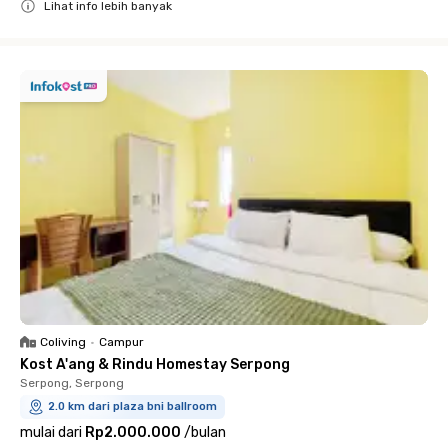
Lihat info lebih banyak
Close
Coliving
•
Campur
Kost A'ang & Rindu Homestay Serpong
Serpong, Serpong
2.0 km dari plaza bni ballroom
mulai dari
Rp2.000.000
/
bulan