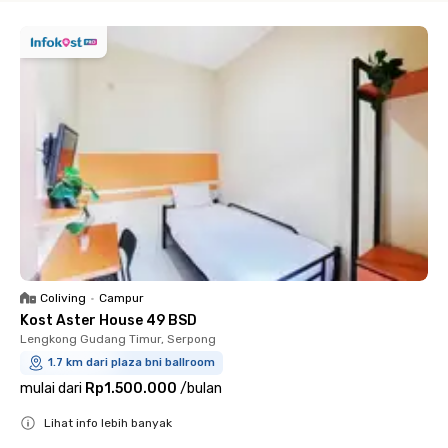
Coliving
•
Campur
Kost Aster House 49 BSD
Lengkong Gudang Timur, Serpong
1.7 km dari plaza bni ballroom
mulai dari
Rp1.500.000
/
bulan
Lihat info lebih banyak
Close