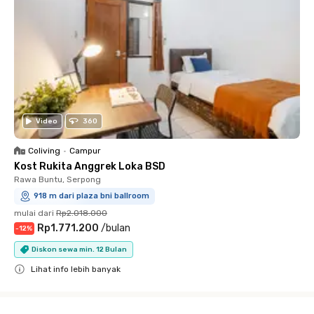
Video
360
Coliving
•
Campur
Kost Rukita Anggrek Loka BSD
Rawa Buntu, Serpong
918 m dari plaza bni ballroom
mulai dari
Rp2.018.000
Rp1.771.200
/
bulan
-
12
%
Diskon sewa min. 12 Bulan
Lihat info lebih banyak
Close