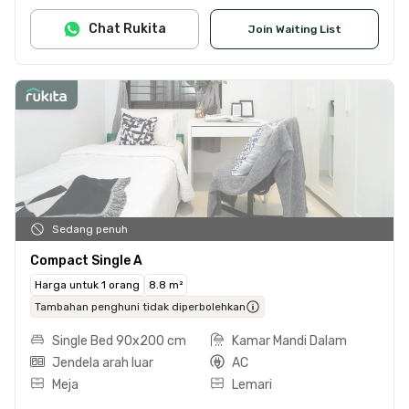
Chat Rukita
Join Waiting List
Sedang penuh
Compact Single A
Harga untuk 1 orang
8.8 m²
Tambahan penghuni tidak diperbolehkan
Single Bed 90x200 cm
Kamar Mandi Dalam
Jendela arah luar
AC
Meja
Lemari