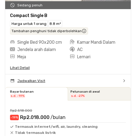
Sedang penuh
Compact Single B
Harga untuk 1 orang
8.8 m²
Tambahan penghuni tidak diperbolehkan
Single Bed 90x200 cm
Kamar Mandi Dalam
Jendela arah dalam
AC
Meja
Lemari
Lihat Detail
Jadwalkan Visit
Bayar bulanan
Pelunasan di awal
s.d. -19%
s.d. -27%
Rp2.518.000
Rp2.018.000
/bulan
-19
%
Termasuk internet/wifi, air, laundry, cleaning
Tidak termasuk listrik