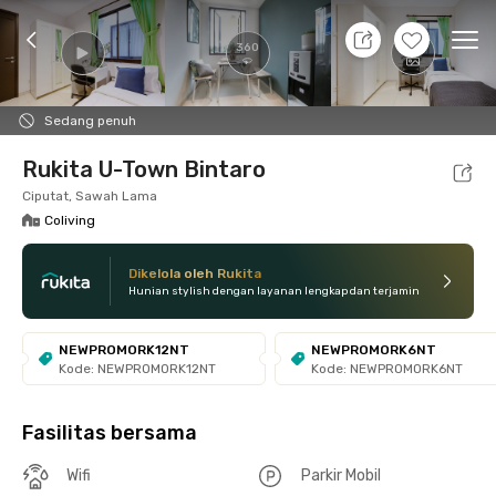
8 Agt 26 - Belum tahu
+
8
Ope
360
Foto
Fasilitas bersama
Lokasi
Kamar
Atura
Sedang penuh
Rukita U-Town Bintaro
Ciputat, Sawah Lama
Coliving
Dikelola oleh Rukita
Hunian stylish dengan layanan lengkap dan terjamin
NEWPROMORK12NT
NEWPROMORK6NT
Kode: NEWPROMORK12NT
Kode: NEWPROMORK6NT
Fasilitas bersama
Wifi
Parkir Mobil