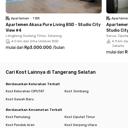
ini disterilkan secara rutin oleh Tim Kebersihan kami. Semua
unit Rukita juga dilengkapi dengan hand sanitizer dan
termometer yang bisa digunakan baik oleh penghuni maupun
Apartemen
•
1 BR
Aparteme
semua tamu yang berkunjung.
Apartemen Akasa Pure Living BSD - Studio City
Apartemen
View #4
Studio Cit
Lengkong Gudang Timur, Serpong
Sarua, Ciput
Unit Rukita U-Town Bintaro dikelilingi oleh :
4.0 km dari Grha Unilever BSD
4.9 km dar
Jakarta
mulai dari
Rp3.000.000
/
bulan
Pusat Perkantoran
mulai dari
R
- Cendrawasih Office Park 2.5 km
Sekolah/Universitas
Cari Kost Lainnya di Tangerang Selatan
- Universitas Pembangunan Jaya 1.2 km
- Milennia World School 2.6 km
- British School Jakarta 5.6 km
Berdasarkan Kelurahan Terkait
Kost Kelurahan CIPUTAT
Kost Jombang
Pusat Perbelanjaan
Kost Sawah Baru
- Bintaro Jaya Xchange Mall 1.7 km
Berdasarkan Kecamatan Terkait
Rumah Sakit
Kost Pamulang
Kost Ciputat Timur
- RS Buah Hati Ciputat 3.7 km
- RSIA Cinta Kasih 4 km
Kost Pondok Aren
Kost Serpong Utara