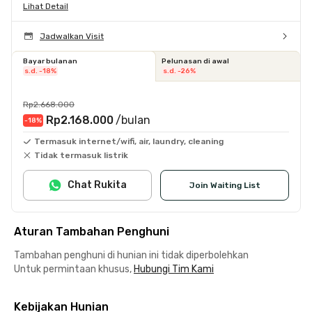
Lihat Detail
Jadwalkan Visit
Bayar bulanan
Pelunasan di awal
s.d. -18%
s.d. -26%
Rp2.668.000
Rp2.168.000
/bulan
-18
%
Termasuk internet/wifi, air, laundry, cleaning
Tidak termasuk listrik
Chat Rukita
Join Waiting List
Aturan Tambahan Penghuni
Tambahan penghuni di hunian ini tidak diperbolehkan
Untuk permintaan khusus,
Hubungi Tim Kami
Kebijakan Hunian