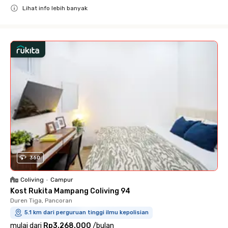
Lihat info lebih banyak
Close
360
Coliving
•
Campur
Kost Rukita Mampang Coliving 94
Duren Tiga, Pancoran
5.1 km dari perguruan tinggi ilmu kepolisian
mulai dari
Rp3.268.000
/
bulan