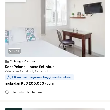
360
Coliving
•
Campur
Kost Pelangi House Setiabudi
Kelurahan Setiabudi, Setiabudi
2.0 km dari perguruan tinggi ilmu kepolisian
mulai dari
Rp3.200.000
/
bulan
Lihat info lebih banyak
Close