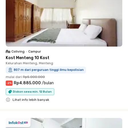
Coliving
•
Campur
Kost Menteng 10 Kost
Kelurahan Menteng, Menteng
807 m dari perguruan tinggi ilmu kepolisian
mulai dari
Rp5.000.000
Rp4.885.000
/
bulan
-
2
%
Diskon sewa min. 12 Bulan
Lihat info lebih banyak
Close