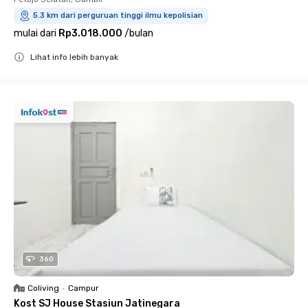
5.3 km dari perguruan tinggi ilmu kepolisian
mulai dari
Rp3.018.000
/
bulan
Lihat info lebih banyak
Close
360
Coliving
•
Campur
Kost SJ House Stasiun Jatinegara