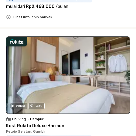
mulai dari
Rp2.468.000
/
bulan
Lihat info lebih banyak
Close
Video
360
Coliving
•
Campur
Kost Rukita Deluxe Harmoni
Petojo Selatan, Gambir