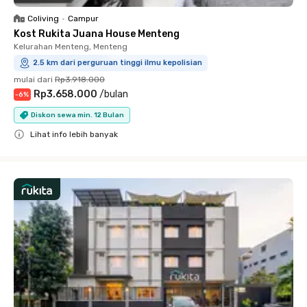
Coliving
•
Campur
Kost Rukita Juana House Menteng
Kelurahan Menteng, Menteng
2.5 km dari perguruan tinggi ilmu kepolisian
mulai dari
Rp3.918.000
Rp3.658.000
/
bulan
-
6
%
Diskon sewa min. 12 Bulan
Lihat info lebih banyak
Close