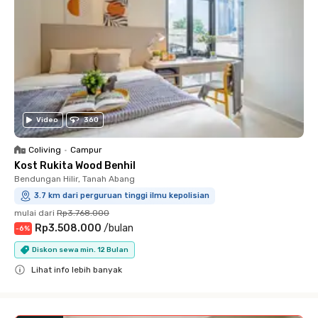
Video
360
Coliving
•
Campur
Kost Rukita Wood Benhil
Bendungan Hilir, Tanah Abang
3.7 km dari perguruan tinggi ilmu kepolisian
mulai dari
Rp3.768.000
Rp3.508.000
/
bulan
-
6
%
Diskon sewa min. 12 Bulan
Lihat info lebih banyak
Close