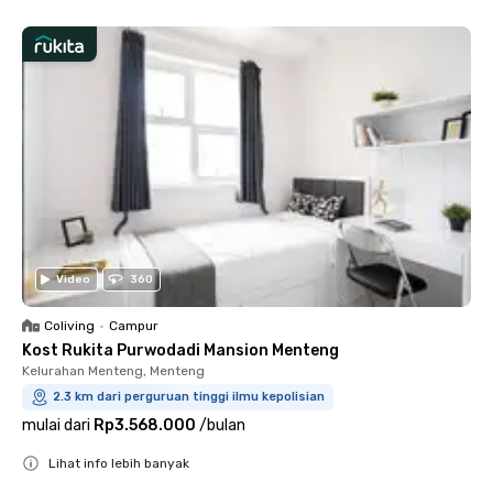
Video
360
Coliving
•
Campur
Kost Rukita Purwodadi Mansion Menteng
Kelurahan Menteng, Menteng
2.3 km dari perguruan tinggi ilmu kepolisian
mulai dari
Rp3.568.000
/
bulan
Lihat info lebih banyak
Close