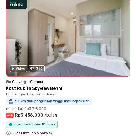
Video
360
Coliving
•
Campur
Kost Rukita Skyview Benhil
Bendungan Hilir, Tanah Abang
3.8 km dari perguruan tinggi ilmu kepolisian
mulai dari
Rp3.718.000
Rp3.458.000
/
bulan
-
6
%
Diskon sewa min. 12 Bulan
Lihat info lebih banyak