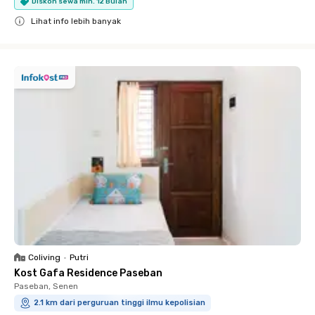
Diskon sewa min. 12 Bulan
Lihat info lebih banyak
Close
Coliving
•
Putri
Kost Gafa Residence Paseban
Paseban, Senen
2.1 km dari perguruan tinggi ilmu kepolisian