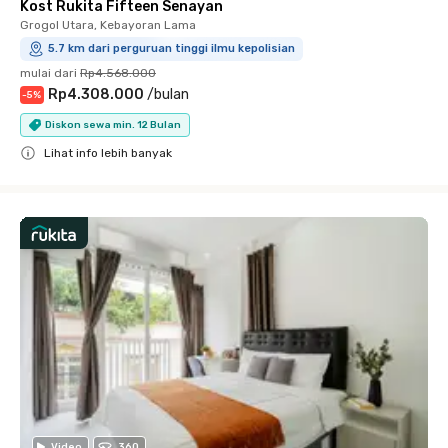
Kost Rukita Fifteen Senayan
Grogol Utara, Kebayoran Lama
5.7 km dari perguruan tinggi ilmu kepolisian
mulai dari
Rp4.568.000
Rp4.308.000
/
bulan
-
5
%
Diskon sewa min. 12 Bulan
Lihat info lebih banyak
Close
Video
360