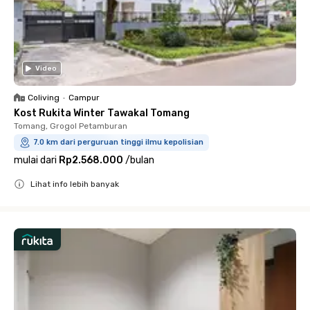
Video
Coliving
•
Campur
Kost Rukita Winter Tawakal Tomang
Tomang, Grogol Petamburan
7.0 km dari perguruan tinggi ilmu kepolisian
mulai dari
Rp2.568.000
/
bulan
Lihat info lebih banyak
Close