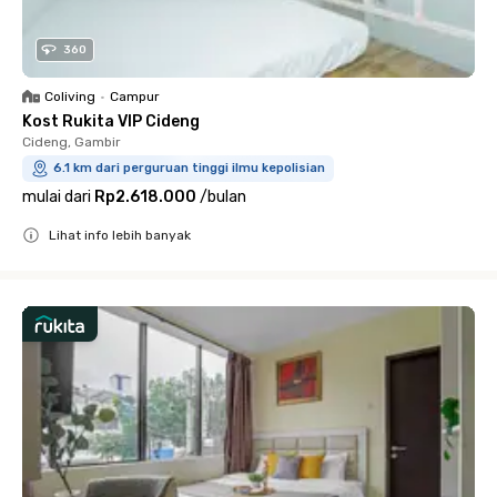
360
Coliving
•
Campur
Kost Rukita VIP Cideng
Cideng, Gambir
6.1 km dari perguruan tinggi ilmu kepolisian
mulai dari
Rp2.618.000
/
bulan
Lihat info lebih banyak
Close