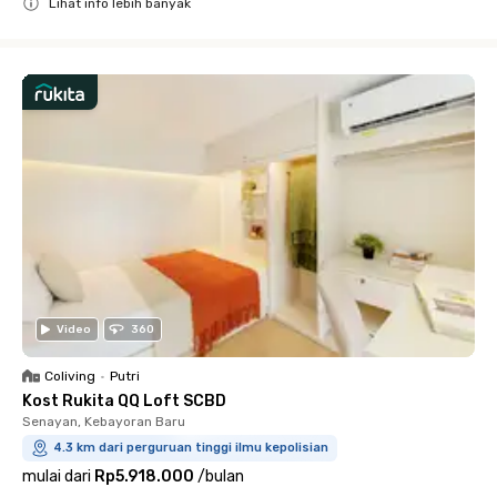
Lihat info lebih banyak
Close
Video
360
Coliving
•
Putri
Kost Rukita QQ Loft SCBD
Senayan, Kebayoran Baru
4.3 km dari perguruan tinggi ilmu kepolisian
mulai dari
Rp5.918.000
/
bulan