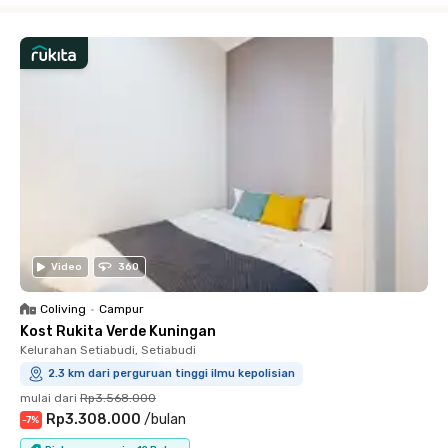
Video
360
Coliving
•
Campur
Kost Rukita Verde Kuningan
Kelurahan Setiabudi, Setiabudi
2.3 km dari perguruan tinggi ilmu kepolisian
mulai dari
Rp3.568.000
Rp3.308.000
/
bulan
-
7
%