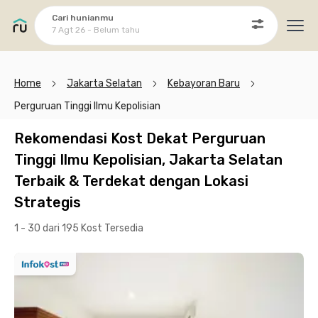
Cari hunianmu
7 Agt 26 - Belum tahu
Ope
Home
Jakarta Selatan
Kebayoran Baru
Perguruan Tinggi Ilmu Kepolisian
Rekomendasi Kost Dekat Perguruan
Tinggi Ilmu Kepolisian, Jakarta Selatan
Terbaik & Terdekat dengan Lokasi
Strategis
1 - 30 dari 195 Kost
Tersedia