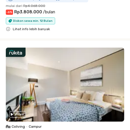
mulai dari
Rp4.068.000
Rp3.808.000
/
bulan
-
6
%
Diskon sewa min. 12 Bulan
Lihat info lebih banyak
Close
Video
Coliving
•
Campur