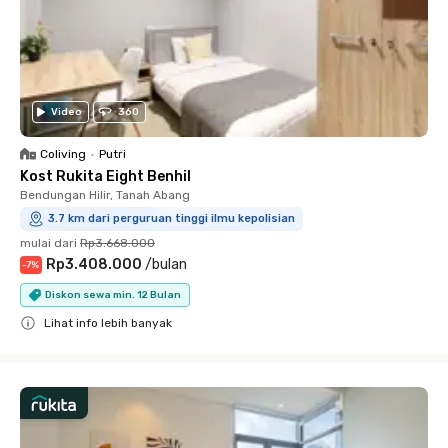
Video
360
Coliving
•
Putri
Kost Rukita Eight Benhil
Bendungan Hilir, Tanah Abang
3.7 km dari perguruan tinggi ilmu kepolisian
mulai dari
Rp3.668.000
Rp3.408.000
/
bulan
-
7
%
Diskon sewa min. 12 Bulan
Lihat info lebih banyak
Close