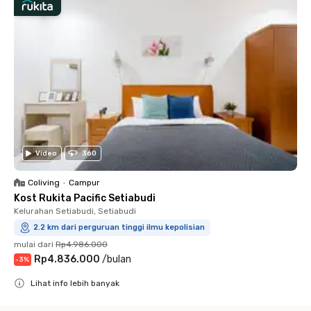
Video
360
Coliving
•
Campur
Kost Rukita Pacific Setiabudi
Kelurahan Setiabudi, Setiabudi
2.2 km dari perguruan tinggi ilmu kepolisian
mulai dari
Rp4.986.000
Rp4.836.000
/
bulan
-
3
%
Lihat info lebih banyak
Close