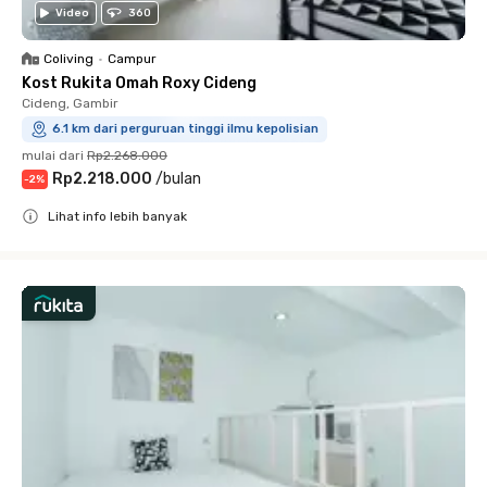
Video
360
Coliving
•
Campur
Kost Rukita Omah Roxy Cideng
Cideng, Gambir
6.1 km dari perguruan tinggi ilmu kepolisian
mulai dari
Rp2.268.000
Rp2.218.000
/
bulan
-
2
%
Lihat info lebih banyak
Close