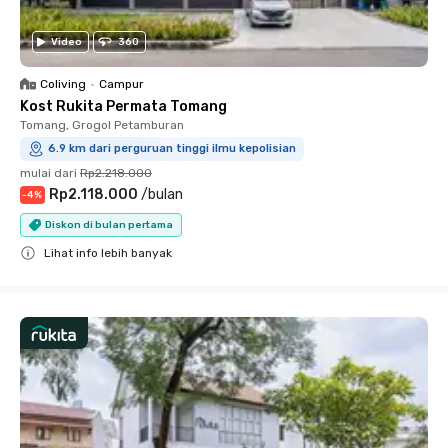
Video
360
Coliving
•
Campur
Kost Rukita Permata Tomang
Tomang, Grogol Petamburan
6.9 km dari perguruan tinggi ilmu kepolisian
mulai dari
Rp2.218.000
Rp2.118.000
/
bulan
-
4
%
Diskon di bulan pertama
Lihat info lebih banyak
Close