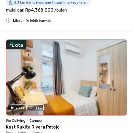
5.3 km dari perguruan tinggi ilmu kepolisian
mulai dari
Rp4.368.000
/
bulan
Lihat info lebih banyak
Close
Video
360
Coliving
•
Campur
Kost Rukita Rivera Petojo
Petojo Selatan, Gambir