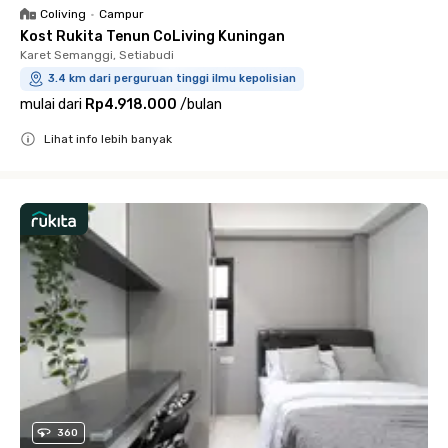
Coliving
•
Campur
Kost Rukita Tenun CoLiving Kuningan
Karet Semanggi, Setiabudi
3.4 km dari perguruan tinggi ilmu kepolisian
mulai dari
Rp4.918.000
/
bulan
Lihat info lebih banyak
Close
360