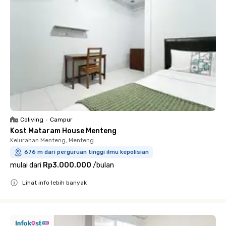
Coliving
•
Campur
Kost Mataram House Menteng
Kelurahan Menteng, Menteng
676 m dari perguruan tinggi ilmu kepolisian
mulai dari
Rp3.000.000
/
bulan
Lihat info lebih banyak
Close