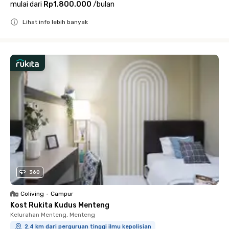
mulai dari
Rp1.800.000
/
bulan
Lihat info lebih banyak
Close
360
Coliving
•
Campur
Kost Rukita Kudus Menteng
Kelurahan Menteng, Menteng
2.4 km dari perguruan tinggi ilmu kepolisian