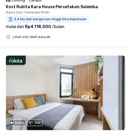
Coliving
•
Campur
Kost Rukita Kara House Percetakan Salemba
Rawa Sari, Cempaka Putih
2.4 km dari perguruan tinggi ilmu kepolisian
mulai dari
Rp4.118.000
/
bulan
Lihat info lebih banyak
Close
Video
360