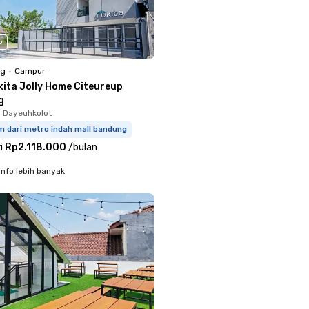
o
ng
•
Campur
kita Jolly Home Citeureup
g
, Dayeuhkolot
m dari metro indah mall bandung
i
Rp2.118.000
/
bulan
info lebih banyak