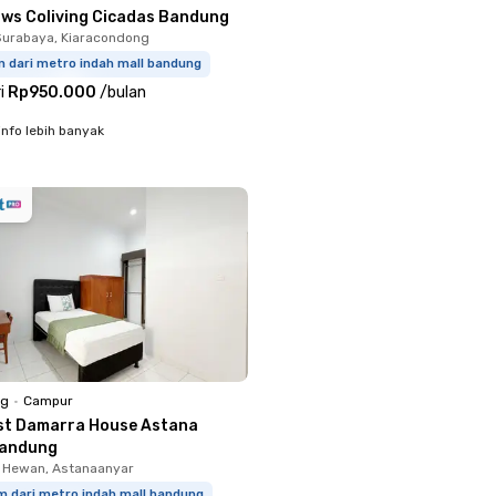
ows Coliving Cicadas Bandung
urabaya, Kiaracondong
m dari metro indah mall bandung
i
Rp950.000
/
bulan
info lebih banyak
ng
•
Campur
st Damarra House Astana
Bandung
 Hewan, Astanaanyar
m dari metro indah mall bandung