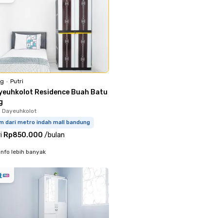
ng
•
Putri
yeuhkolot Residence Buah Batu
g
, Dayeuhkolot
m dari metro indah mall bandung
i
Rp850.000
/
bulan
info lebih banyak