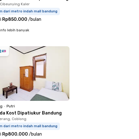
 Cibeunying Kaler
m dari metro indah mall bandung
i
Rp850.000
/
bulan
info lebih banyak
ng
•
Putri
rda Kost Dipatiukur Bandung
erang, Coblong
m dari metro indah mall bandung
i
Rp800.000
/
bulan