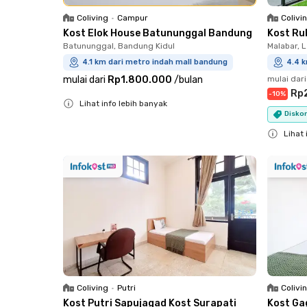
Colivi
Coliving
•
Campur
Kost Ru
Kost Elok House Batununggal Bandung
Malabar, 
Batununggal, Bandung Kidul
4.4 k
4.1 km dari metro indah mall bandung
mulai dari
mulai dari
Rp1.800.000
/
bulan
Rp
-
10
%
Lihat info lebih banyak
Diskon
Close
Lihat 
Close
Coliving
•
Putri
Colivi
Kost Putri Sapujagad Kost Surapati
Kost Ga