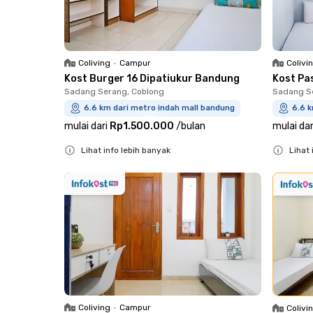
Coliving
•
Campur
Colivi
Kost Burger 16 Dipatiukur Bandung
Kost Pa
Sadang Serang, Coblong
Sadang S
6.6 km dari metro indah mall bandung
6.6 k
mulai dari
Rp1.500.000
/
bulan
mulai dar
Lihat info lebih banyak
Lihat 
Close
Close
Coliving
•
Campur
Colivi