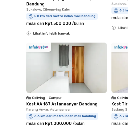
Bandung
Sukaluyu,
Sukaluyu, Cibeunying Kaler
6.3 k
5.8 km dari metro indah mall bandung
mulai dar
mulai dari
Rp1.500.000
/
bulan
Lihat 
Lihat info lebih banyak
Close
Close
Coliving
•
Campur
Colivi
Kost AA 187 Astanaanyar Bandung
Kost Ti
Karang Anyar, Astanaanyar
Sadang S
6.6 km dari metro indah mall bandung
6.7 k
mulai dari
Rp1.000.000
/
bulan
mulai dar