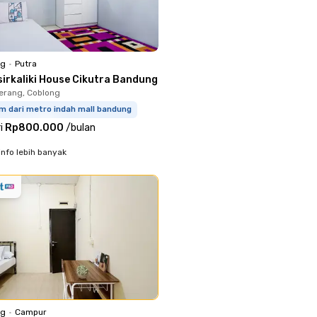
ng
•
Putra
sirkaliki House Cikutra Bandung
erang, Coblong
m dari metro indah mall bandung
i
Rp800.000
/
bulan
info lebih banyak
ng
•
Campur