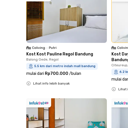
Coliving
•
Putri
Colivi
Kost Kost Pauline Regol Bandung
Kost Da
Balong Gede, Regol
Bandun
Citeureup
5.5 km dari metro indah mall bandung
6.2 k
mulai dari
Rp700.000
/
bulan
mulai dar
Lihat info lebih banyak
Lihat 
Close
Close