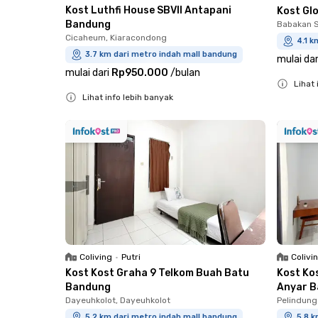
Kost Luthfi House SBVII Antapani
Kost Gl
Bandung
Babakan S
Cicaheum, Kiaracondong
4.1 k
3.7 km dari metro indah mall bandung
mulai dar
mulai dari
Rp950.000
/
bulan
Lihat 
Lihat info lebih banyak
Close
Close
Coliving
•
Putri
Colivi
Kost Kost Graha 9 Telkom Buah Batu
Kost Ko
Bandung
Anyar 
Dayeuhkolot, Dayeuhkolot
Pelindung
5.2 km dari metro indah mall bandung
5.8 k