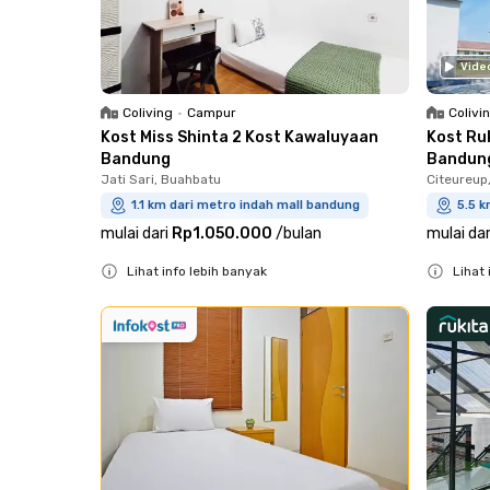
Vide
Coliving
•
Campur
Colivi
Kost Miss Shinta 2 Kost Kawaluyaan
Kost Ru
Bandung
Bandun
Jati Sari, Buahbatu
Citeureup
1.1 km dari metro indah mall bandung
5.5 k
mulai dari
Rp1.050.000
/
bulan
mulai dar
Lihat info lebih banyak
Lihat 
Close
Close