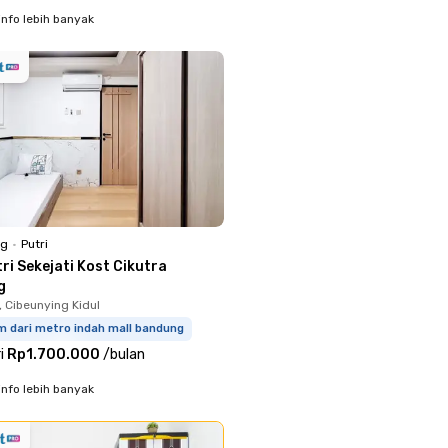
info lebih banyak
ng
•
Putri
ri Sekejati Kost Cikutra
g
 Cibeunying Kidul
m dari metro indah mall bandung
i
Rp1.700.000
/
bulan
info lebih banyak