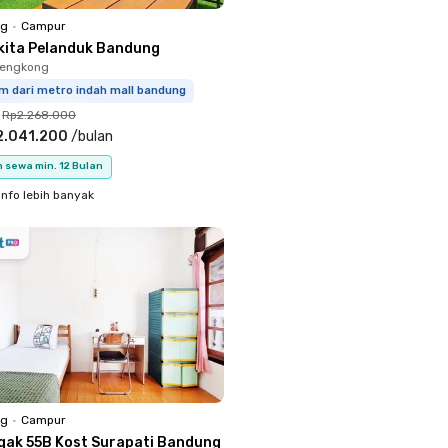
ng
•
Campur
kita Pelanduk Bandung
Lengkong
m dari metro indah mall bandung
Rp2.268.000
2.041.200
/
bulan
 sewa min. 12 Bulan
info lebih banyak
ng
•
Campur
gak 55B Kost Surapati Bandung