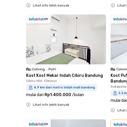
Lihat info lebih banyak
Lihat 
Close
Close
Coliving
•
Putri
Colivi
Kost Kost Mekar Indah Cibiru Bandung
Kost Put
Cibiru Hilir, Cileunyi
Bandun
Sukapada,
6.9 km dari metro indah mall bandung
5.2 k
mulai dari
Rp1.400.000
/
bulan
mulai dar
Lihat info lebih banyak
Lihat 
Close
Close