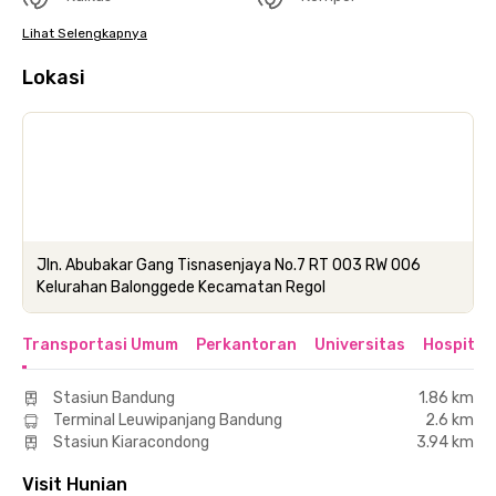
Lihat Selengkapnya
Lokasi
Jln. Abubakar Gang Tisnasenjaya No.7 RT 003 RW 006
Kelurahan Balonggede Kecamatan Regol
Transportasi Umum
Perkantoran
Universitas
Hospital
Stasiun Bandung
1.86 km
Terminal Leuwipanjang Bandung
2.6 km
Stasiun Kiaracondong
3.94 km
Visit Hunian