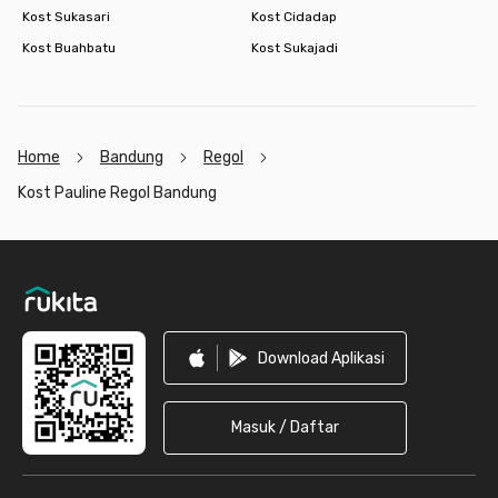
Kost Sukasari
Kost Cidadap
Kost Buahbatu
Kost Sukajadi
Home
Bandung
Regol
Kost Pauline Regol Bandung
Footer
Download Aplikasi
Masuk / Daftar