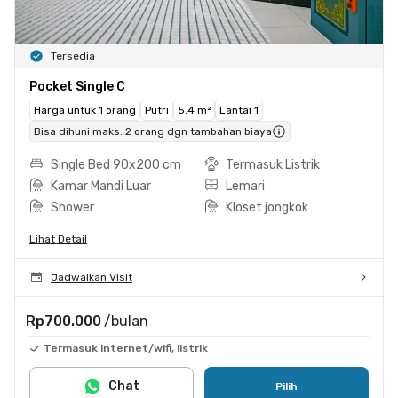
Tersedia
Pocket Single C
Harga untuk 1 orang
Putri
5.4 m²
Lantai 1
Bisa dihuni maks. 2 orang dgn tambahan biaya
Single Bed 90x200 cm
Termasuk Listrik
Kamar Mandi Luar
Lemari
Shower
Kloset jongkok
Lihat Detail
Jadwalkan Visit
Rp700.000
/bulan
Termasuk internet/wifi, listrik
Chat
Pilih