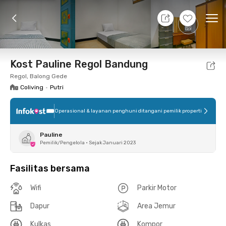
7 Agt 26 - Belum tahu
+
1
Ope
Foto
Fasilitas bersama
Lokasi
Kamar
Atura
Kost Pauline Regol Bandung
Regol, Balong Gede
Coliving
•
Putri
Operasional & layanan penghuni ditangani pemilik properti
Pauline
Pemilik/Pengelola
•
Sejak Januari 2023
Fasilitas bersama
Wifi
Parkir Motor
Dapur
Area Jemur
Kulkas
Kompor