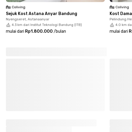
Kost Bandung bulanan ini tagihannya sudah termasuk listrik.
Coliving
Coliving
Bikin pengeluaran makin hemat!
Sejuk Kost Astana Anyar Bandung
Kost Dama
Nyengseret, Astanaanyar
Pelindung H
Yuk, segera booking kamar di kost putri Bandung dekat kampus
4.3 km dari Institut Teknologi Bandung (ITB)
4.0 km dar
ini!
mulai dari
Rp1.800.000
/
bulan
mulai dari
R
Cari kost lain di Bandung