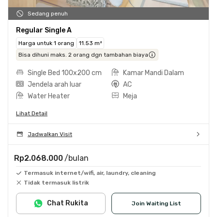
Sedang penuh
Regular Single A
Harga untuk 1 orang
11.53 m²
Bisa dihuni maks. 2 orang dgn tambahan biaya
Single Bed 100x200 cm
Kamar Mandi Dalam
Jendela arah luar
AC
Water Heater
Meja
Lihat Detail
Jadwalkan Visit
Rp2.068.000
/bulan
Termasuk internet/wifi, air, laundry, cleaning
Tidak termasuk listrik
Chat Rukita
Join Waiting List