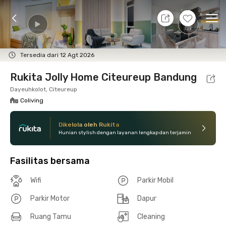
8 Agt 26 - Belum tahu
+
14
Ope
Foto
Fasilitas bersama
Lokasi
Kamar
Atura
Tersedia dari 12 Agt 2026
Rukita Jolly Home Citeureup Bandung
Dayeuhkolot, Citeureup
Coliving
Dikelola oleh Rukita
Hunian stylish dengan layanan lengkap dan terjamin
Fasilitas bersama
Wifi
Parkir Mobil
Parkir Motor
Dapur
Ruang Tamu
Cleaning