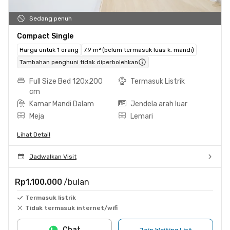
Sedang penuh
Compact Single
Harga untuk 1 orang
7.9 m² (belum termasuk luas k. mandi)
Tambahan penghuni tidak diperbolehkan
Full Size Bed 120x200
Termasuk Listrik
cm
Kamar Mandi Dalam
Jendela arah luar
Meja
Lemari
Lihat Detail
Jadwalkan Visit
Rp1.100.000
/bulan
Termasuk listrik
Tidak termasuk internet/wifi
Chat
Join Waiting List