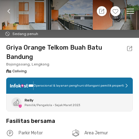
7 Agt 26 - Belum tahu
+
3
Ope
Foto
Fasilitas bersama
Lokasi
Kamar
Atura
Sedang penuh
Griya Orange Telkom Buah Batu
Bandung
Bojongsoang, Lengkong
Coliving
Operasional & layanan penghuni ditangani pemilik properti
Relly
Pemilik/Pengelola
•
Sejak Maret 2023
Fasilitas bersama
Parkir Motor
Area Jemur