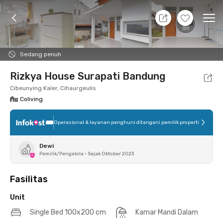
11 Agt 26 - Belum tahu
+
11
Ope
Foto
Fasilitas bersama
Lokasi
Aturan Tambahan
Sedang penuh
Rizkya House Surapati Bandung
Cibeunying Kaler, Cihaurgeulis
Coliving
Operasional & layanan penghuni ditangani pemilik properti
Dewi
Pemilik/Pengelola
•
Sejak Oktober 2023
Fasilitas
Unit
Single Bed 100x200 cm
Kamar Mandi Dalam