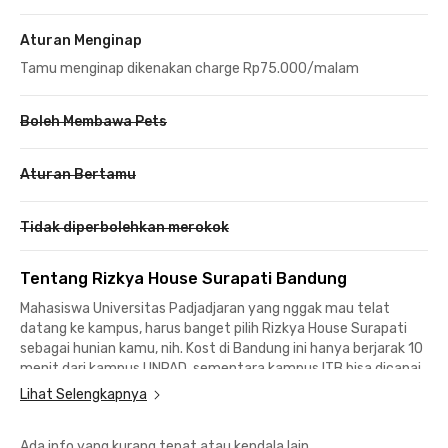
Aturan Menginap
Tamu menginap dikenakan charge Rp75.000/malam
Boleh Membawa Pets
Aturan Bertamu
Tidak diperbolehkan merokok
Tentang Rizkya House Surapati Bandung
Mahasiswa Universitas Padjadjaran yang nggak mau telat
datang ke kampus, harus banget pilih Rizkya House Surapati
sebagai hunian kamu, nih. Kost di Bandung ini hanya berjarak 10
menit dari kampus UNPAD, sementara kampus ITB bisa dicapai
dalam 14 menit berkendara saja.
Lihat Selengkapnya
Lokasi kost ini juga ideal buat para karyawan yang merantau ke
Ada info yang kurang tepat atau kendala lain