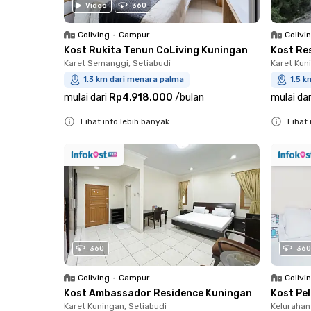
Video
360
Coliving
•
Campur
Colivi
Kost Rukita Tenun CoLiving Kuningan
Kost Re
Karet Semanggi, Setiabudi
Karet Kun
1.3 km dari menara palma
1.5 
mulai dari
Rp4.918.000
/
bulan
mulai dar
Lihat info lebih banyak
Lihat 
Close
Close
360
360
Coliving
•
Campur
Colivi
Kost Ambassador Residence Kuningan
Kost Pe
Karet Kuningan, Setiabudi
Kelurahan