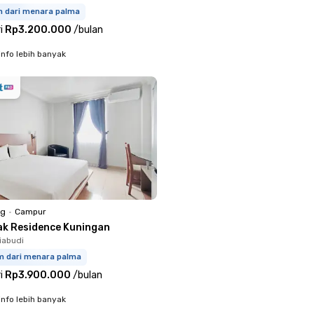
m dari menara palma
i
Rp3.200.000
/
bulan
info lebih banyak
ng
•
Campur
ak Residence Kuningan
iabudi
km dari menara palma
i
Rp3.900.000
/
bulan
info lebih banyak