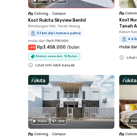
Video
360
Colivi
Coliving
•
Campur
Kost Nu
Kost Rukita Skyview Benhil
Tanah 
Bendungan Hilir, Tanah Abang
Kebon Kac
3.1 km dari menara palma
4.4 
mulai dari
Rp3.718.000
mulai dar
Rp3.458.000
/
bulan
-
6
%
Diskon sewa min. 12 Bulan
Lihat 
Close
Lihat info lebih banyak
Close
Video
360
360
Coliving
•
Campur
Colivi