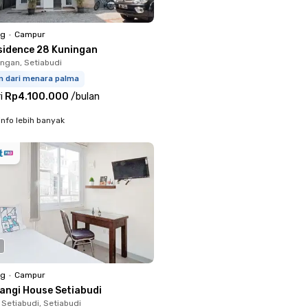
ng
•
Campur
sidence 28 Kuningan
ingan, Setiabudi
km dari menara palma
i
Rp4.100.000
/
bulan
info lebih banyak
ng
•
Campur
langi House Setiabudi
 Setiabudi, Setiabudi