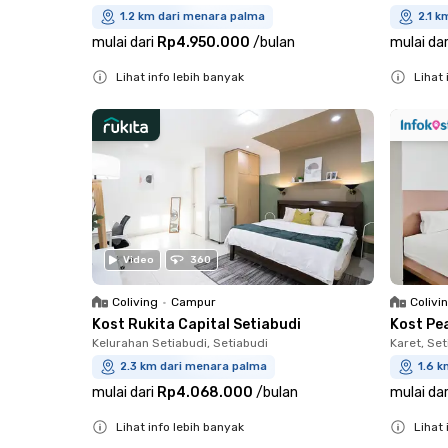
1.2 km dari menara palma
2.1 k
mulai dari
Rp4.950.000
/
bulan
mulai dar
Lihat info lebih banyak
Lihat 
Close
Close
Video
360
Coliving
•
Campur
Colivi
Kost Rukita Capital Setiabudi
Kost Pe
Kelurahan Setiabudi, Setiabudi
Karet, Set
2.3 km dari menara palma
1.6 
mulai dari
Rp4.068.000
/
bulan
mulai dar
Lihat info lebih banyak
Lihat 