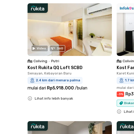
Close
Close
Video
360
Coliving
•
Putri
Colivi
Kost Rukita QQ Loft SCBD
Kost Fa
Senayan, Kebayoran Baru
Karet Kun
2.4 km dari menara palma
1.7 
mulai dari
Rp5.918.000
/
bulan
mulai dari
Rp3
-
3
%
Lihat info lebih banyak
Diskon
Close
Lihat 
Close