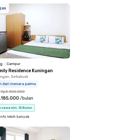
ng
•
Campur
mily Residence Kuningan
ingan, Setiabudi
km dari menara palma
Rp3.300.000
.185.000
/
bulan
 sewa min. 12 Bulan
info lebih banyak