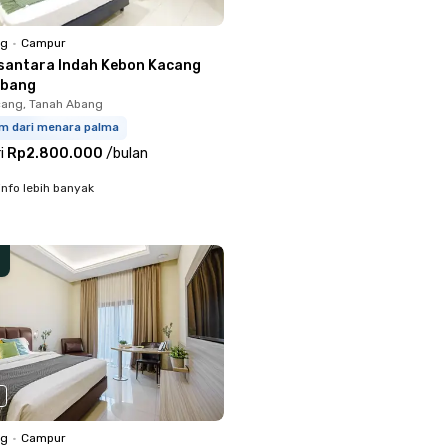
ng
•
Campur
santara Indah Kebon Kacang
Abang
ang, Tanah Abang
km dari menara palma
i
Rp2.800.000
/
bulan
info lebih banyak
ng
•
Campur