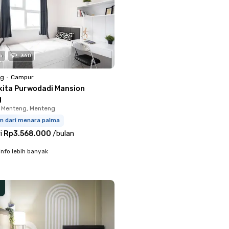
o
360
ng
•
Campur
kita Purwodadi Mansion
g
 Menteng, Menteng
km dari menara palma
i
Rp3.568.000
/
bulan
info lebih banyak