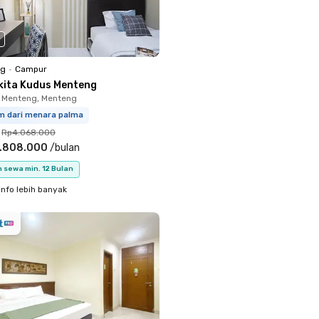
ng
•
Campur
kita Kudus Menteng
 Menteng, Menteng
km dari menara palma
Rp4.068.000
.808.000
/
bulan
 sewa min. 12 Bulan
info lebih banyak