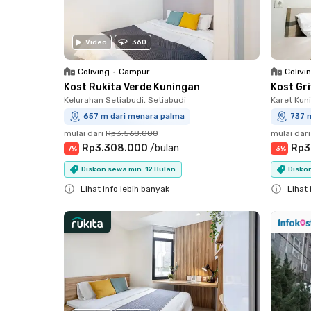
Video
360
Coliving
•
Campur
Colivi
Kost Rukita Verde Kuningan
Kost Gr
Kelurahan Setiabudi, Setiabudi
Karet Kun
657 m dari menara palma
737 
mulai dari
Rp3.568.000
mulai dari
Rp3.308.000
/
bulan
Rp3
-
7
%
-
3
%
Diskon sewa min. 12 Bulan
Diskon
Lihat info lebih banyak
Lihat 
Close
Close