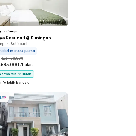
ng
•
Campur
iya Rasuna 1 @ Kuningan
ingan, Setiabudi
m dari menara palma
Rp3.700.000
.585.000
/
bulan
 sewa min. 12 Bulan
info lebih banyak