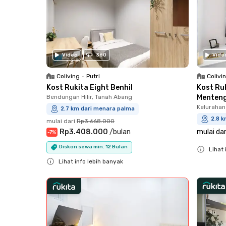
Video
360
Vide
Coliving
•
Putri
Colivi
Kost Rukita Eight Benhil
Kost Ru
Bendungan Hilir, Tanah Abang
Menten
Kelurahan
2.7 km dari menara palma
2.8 
mulai dari
Rp3.668.000
Rp3.408.000
/
bulan
mulai dar
-
7
%
Diskon sewa min. 12 Bulan
Lihat 
Lihat info lebih banyak
Close
Close