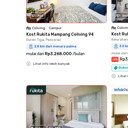
360
360
Colivi
Coliving
•
Campur
Kost Ru
Kost Rukita Mampang Coliving 94
Kelurahan
Duren Tiga, Pancoran
3.0 
2.8 km dari menara palma
mulai dari
mulai dari
Rp3.268.000
/
bulan
Rp3
-
6
%
Lihat info lebih banyak
Diskon
Close
Lihat 
Close