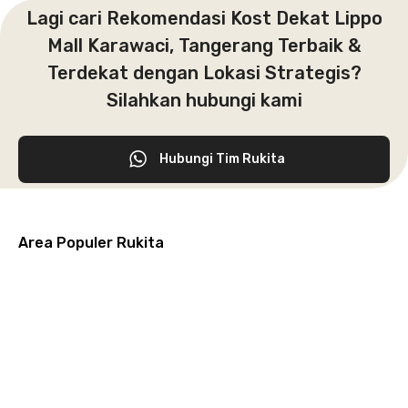
Lagi cari Rekomendasi Kost Dekat Lippo
Mall Karawaci, Tangerang Terbaik &
Terdekat dengan Lokasi Strategis?
Silahkan hubungi kami
Hubungi Tim Rukita
Area Populer Rukita
Grogol
Kebon
Kuningan
Petamburan
Menteng
Jeruk
Bandung
Surabaya
Malang
Solo
Karawaci
Jakarta
Jakarta
Jakarta
Jakarta
Jawa
Jawa
Jawa
Jawa
Selatan
Barat
Tangerang
Pusat
Barat
Barat
Timur
Timur
Tengah