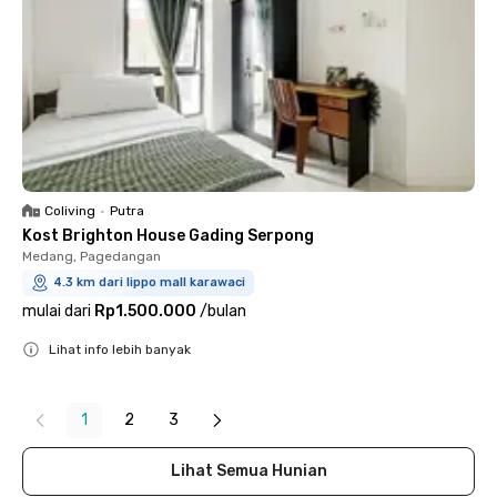
Coliving
•
Putra
Kost Brighton House Gading Serpong
Medang, Pagedangan
4.3 km dari lippo mall karawaci
mulai dari
Rp1.500.000
/
bulan
Lihat info lebih banyak
Close
1
2
3
Lihat Semua Hunian