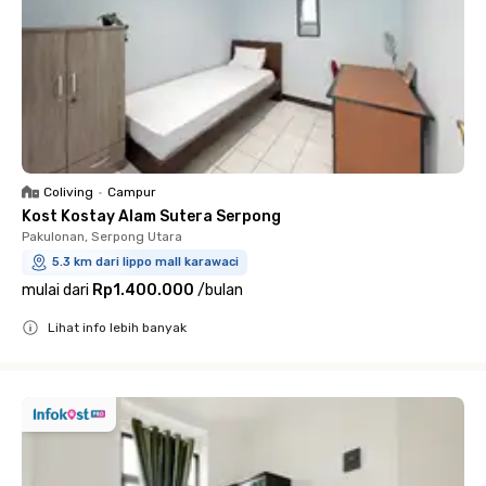
Coliving
•
Campur
Kost Kostay Alam Sutera Serpong
Pakulonan, Serpong Utara
5.3 km dari lippo mall karawaci
mulai dari
Rp1.400.000
/
bulan
Lihat info lebih banyak
Close