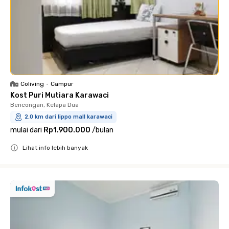
Coliving
•
Campur
Kost Puri Mutiara Karawaci
Bencongan, Kelapa Dua
2.0 km dari lippo mall karawaci
mulai dari
Rp1.900.000
/
bulan
Lihat info lebih banyak
Close