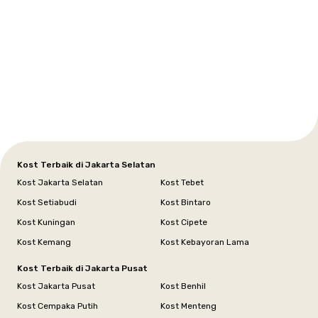
Setiabudi
Cilandak
Depok
Kemanggisan
Semarang
Medan
Tangerang
Bali
Yogyakarta
Jakarta
Jakarta
Jawa
Jakarta
Jawa
Sumatera
Selatan
Banten
Selatan
Barat
Barat
Bali
Yogyakarta
Tengah
Utara
Kost Terbaik di Jakarta Selatan
Kost Jakarta Selatan
Kost Tebet
Kost Setiabudi
Kost Bintaro
Kost Kuningan
Kost Cipete
Kost Kemang
Kost Kebayoran Lama
Kost Terbaik di Jakarta Pusat
Kost Jakarta Pusat
Kost Benhil
Kost Cempaka Putih
Kost Menteng