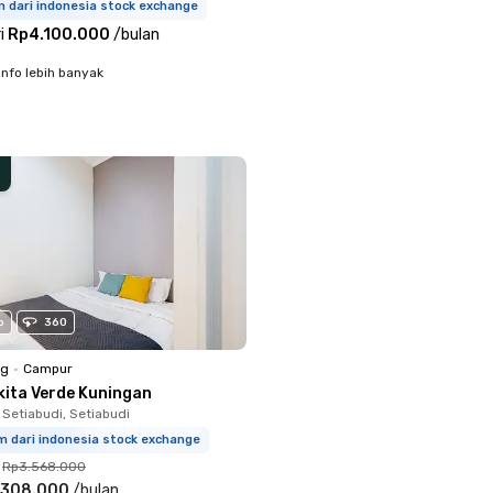
m dari indonesia stock exchange
i
Rp4.100.000
/
bulan
info lebih banyak
o
360
ng
•
Campur
kita Verde Kuningan
 Setiabudi, Setiabudi
m dari indonesia stock exchange
Rp3.568.000
.308.000
/
bulan