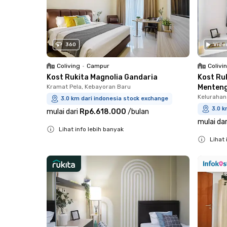
360
Vide
Coliving
•
Campur
Colivi
Kost Rukita Magnolia Gandaria
Kost Ru
Kramat Pela, Kebayoran Baru
Menten
Kelurahan
3.0 km dari indonesia stock exchange
3.0 k
mulai dari
Rp6.618.000
/
bulan
mulai dar
Lihat info lebih banyak
Lihat 
Close
Close