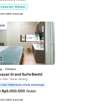
 sewa min. 12 Bulan
info lebih banyak
o
ng
•
Campur
nayan Grand Suite Benhil
 Hilir, Tanah Abang
m dari indonesia stock exchange
i
Rp5.000.000
/
bulan
info lebih banyak