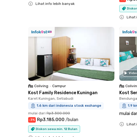
Lihat info lebih banyak
Diskon
Close
Lihat 
Close
Vide
Coliving
•
Campur
Colivi
Kost Family Residence Kuningan
Kost Se
Karet Kuningan, Setiabudi
Bendungan
1.6 km dari indonesia stock exchange
1.9 k
mulai dari
Rp3.300.000
mulai dar
Rp3.185.000
/
bulan
-
3
%
Lihat 
Diskon sewa min. 12 Bulan
Close