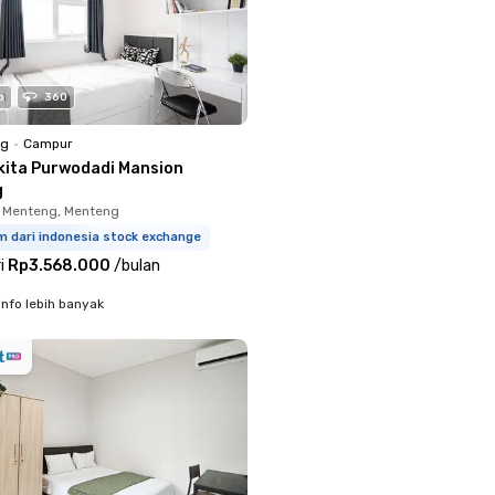
o
360
ng
•
Campur
kita Purwodadi Mansion
g
 Menteng, Menteng
m dari indonesia stock exchange
i
Rp3.568.000
/
bulan
info lebih banyak