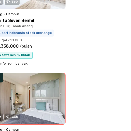
o
360
ng
•
Campur
kita Seven Benhil
 Hilir, Tanah Abang
m dari indonesia stock exchange
Rp4.618.000
.358.000
/
bulan
 sewa min. 12 Bulan
info lebih banyak
o
360
ng
•
Campur