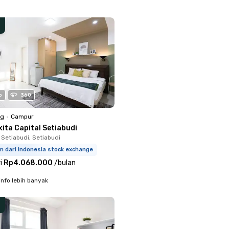
o
360
ng
•
Campur
ita Capital Setiabudi
 Setiabudi, Setiabudi
m dari indonesia stock exchange
i
Rp4.068.000
/
bulan
info lebih banyak