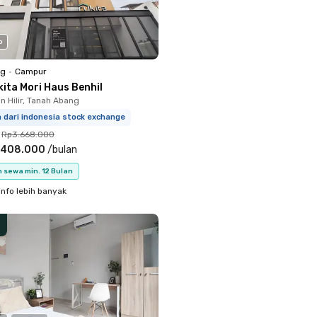
o
ng
•
Campur
ita Mori Haus Benhil
 Hilir, Tanah Abang
m dari indonesia stock exchange
Rp3.668.000
.408.000
/
bulan
 sewa min. 12 Bulan
info lebih banyak