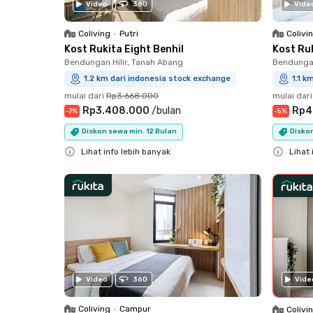
Video
360
Vide
Coliving
•
Putri
Colivi
Kost Rukita Eight Benhil
Kost Ru
Bendungan Hilir, Tanah Abang
Bendungan
1.2 km dari indonesia stock exchange
1.1 k
mulai dari
Rp3.668.000
mulai dari
Rp3.408.000
/
bulan
Rp4
-
7
%
-
5
%
Diskon sewa min. 12 Bulan
Diskon
Lihat info lebih banyak
Lihat 
Close
Close
Vide
Video
360
Coliving
•
Campur
Colivi