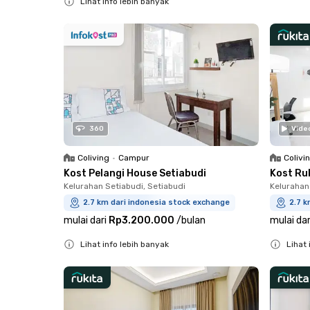
Lihat info lebih banyak
Close
360
Vide
Coliving
•
Campur
Colivi
Kost Pelangi House Setiabudi
Kost Ruk
Kelurahan Setiabudi, Setiabudi
Kelurahan
2.7 km dari indonesia stock exchange
2.7 k
mulai dari
Rp3.200.000
/
bulan
mulai dar
Lihat info lebih banyak
Lihat 
Close
Close