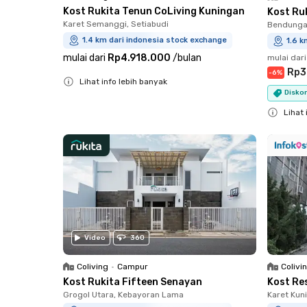
Kost Rukita Tenun CoLiving Kuningan
Kost Ru
Karet Semanggi, Setiabudi
Bendungan
1.4 km dari indonesia stock exchange
1.6 k
mulai dari
Rp4.918.000
/
bulan
mulai dari
Rp3
-
6
%
Lihat info lebih banyak
Diskon
Close
Lihat 
Close
Video
360
Coliving
•
Campur
Colivi
Kost Rukita Fifteen Senayan
Kost Re
Grogol Utara, Kebayoran Lama
Karet Kun