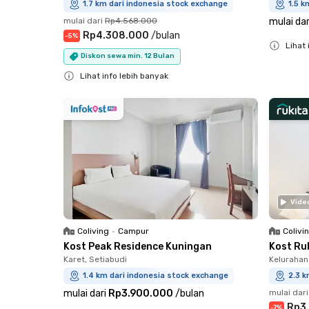
1.7 km dari indonesia stock exchange
1.5 k
mulai dari
Rp4.568.000
mulai dar
Rp4.308.000
/
bulan
-
5
%
Lihat 
Diskon sewa min. 12 Bulan
Close
Lihat info lebih banyak
Close
Vide
Coliving
•
Campur
Colivi
Kost Peak Residence Kuningan
Kost Ru
Karet, Setiabudi
Kelurahan
1.4 km dari indonesia stock exchange
2.3 k
mulai dari
Rp3.900.000
/
bulan
mulai dari
Rp3
-
7
%