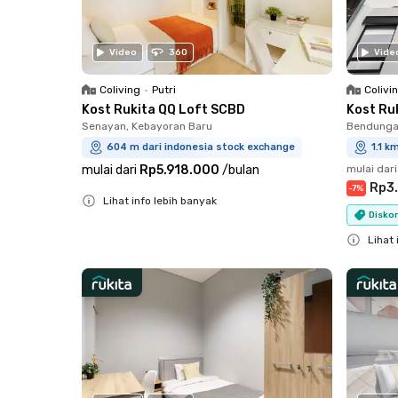
Video
360
Vide
Coliving
•
Putri
Colivi
Kost Rukita QQ Loft SCBD
Kost Ruk
Senayan, Kebayoran Baru
Bendungan
604 m dari indonesia stock exchange
1.1 k
mulai dari
Rp5.918.000
/
bulan
mulai dari
Rp3
-
7
%
Lihat info lebih banyak
Diskon
Close
Lihat 
Close