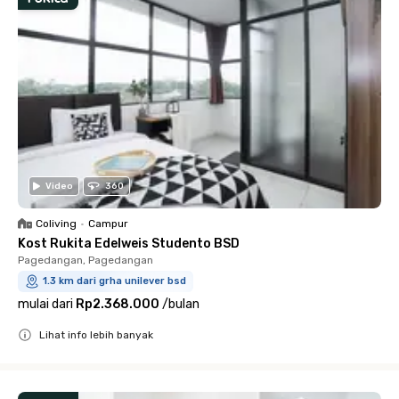
Video
360
Coliving
•
Campur
Kost Rukita Edelweis Studento BSD
Pagedangan, Pagedangan
1.3 km dari grha unilever bsd
mulai dari
Rp2.368.000
/
bulan
Lihat info lebih banyak
Close