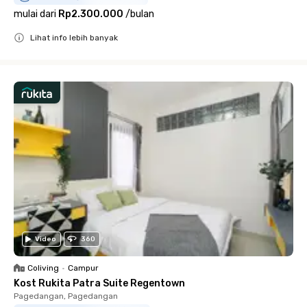
mulai dari
Rp2.300.000
/
bulan
Lihat info lebih banyak
Close
Video
360
Coliving
•
Campur
Kost Rukita Patra Suite Regentown
Pagedangan, Pagedangan