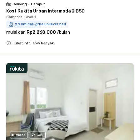
Coliving
•
Campur
Kost Rukita Urban Intermoda 2 BSD
Sampora, Cisauk
2.2 km dari grha unilever bsd
mulai dari
Rp2.268.000
/
bulan
Lihat info lebih banyak
Close
Video
360