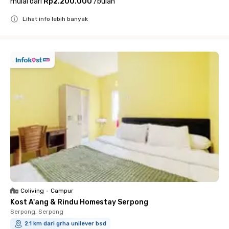
mulai dari
Rp2.200.000
/
bulan
Lihat info lebih banyak
Close
Coliving
•
Campur
Kost A'ang & Rindu Homestay Serpong
Serpong, Serpong
2.1 km dari grha unilever bsd