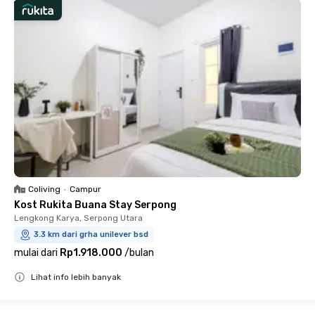
Coliving
•
Campur
Kost Rukita Buana Stay Serpong
Lengkong Karya, Serpong Utara
3.3 km dari grha unilever bsd
mulai dari
Rp1.918.000
/
bulan
Lihat info lebih banyak
Close