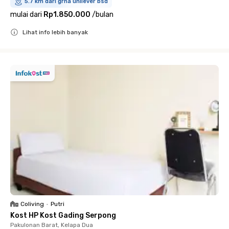
5.7 km dari grha unilever bsd
mulai dari
Rp1.850.000
/
bulan
Lihat info lebih banyak
Close
Coliving
•
Putri
Kost HP Kost Gading Serpong
Pakulonan Barat, Kelapa Dua