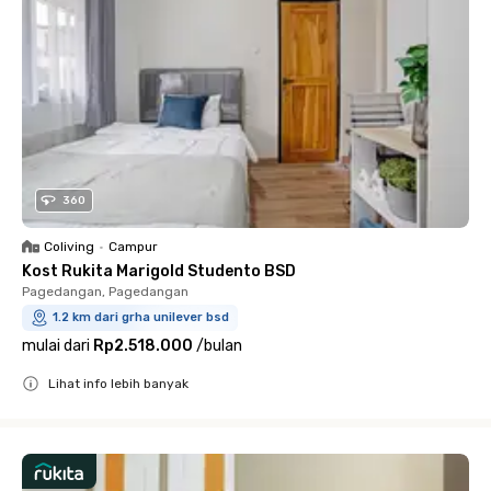
360
Coliving
•
Campur
Kost Rukita Marigold Studento BSD
Pagedangan, Pagedangan
1.2 km dari grha unilever bsd
mulai dari
Rp2.518.000
/
bulan
Lihat info lebih banyak
Close