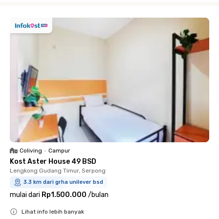
Coliving
•
Campur
Kost Aster House 49 BSD
Lengkong Gudang Timur, Serpong
3.3 km dari grha unilever bsd
mulai dari
Rp1.500.000
/
bulan
Lihat info lebih banyak