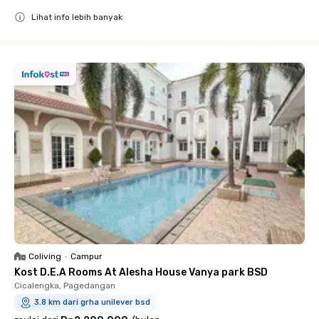
Lihat info lebih banyak
Close
Coliving
•
Campur
Kost D.E.A Rooms At Alesha House Vanya park BSD
Cicalengka, Pagedangan
3.8 km dari grha unilever bsd