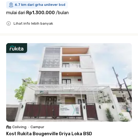
6.7 km dari grha unilever bsd
mulai dari
Rp1.300.000
/
bulan
Lihat info lebih banyak
Close
Coliving
•
Campur
Kost Rukita Bougenville Griya Loka BSD