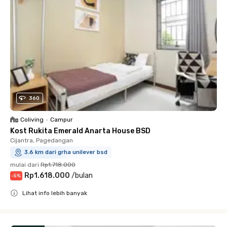
360
Coliving
•
Campur
Kost Rukita Emerald Anarta House BSD
Cijantra, Pagedangan
3.6 km dari grha unilever bsd
mulai dari
Rp1.718.000
Rp1.618.000
/
bulan
-
5
%
Lihat info lebih banyak
Close