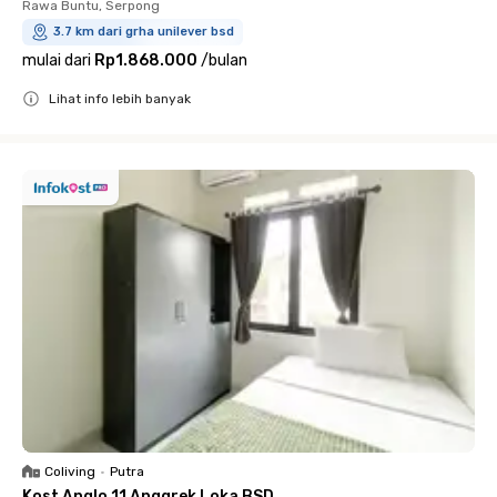
Rawa Buntu, Serpong
3.7 km dari grha unilever bsd
mulai dari
Rp1.868.000
/
bulan
Lihat info lebih banyak
Close
Coliving
•
Putra
Kost Anglo 11 Anggrek Loka BSD