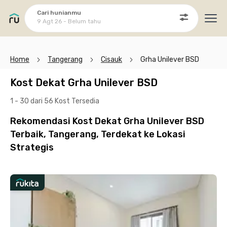
Cari hunianmu
9 Agt 26 - Belum tahu
Ope
Home
Tangerang
Cisauk
Grha Unilever BSD
Kost Dekat Grha Unilever BSD
1 - 30 dari 56 Kost
Tersedia
Rekomendasi Kost Dekat Grha Unilever BSD
Terbaik, Tangerang, Terdekat ke Lokasi
Strategis