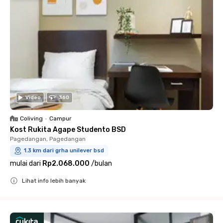
Video
360
Coliving
•
Campur
Kost Rukita Agape Studento BSD
Pagedangan, Pagedangan
1.3 km dari grha unilever bsd
mulai dari
Rp2.068.000
/
bulan
Lihat info lebih banyak
Close