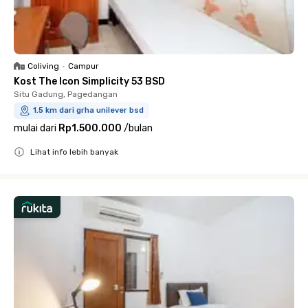
Coliving
•
Campur
Kost The Icon Simplicity 53 BSD
Situ Gadung, Pagedangan
1.5 km dari grha unilever bsd
mulai dari
Rp1.500.000
/
bulan
Lihat info lebih banyak
Close