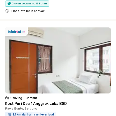
Diskon sewa min. 12 Bulan
Lihat info lebih banyak
Close
Coliving
•
Campur
Kost Puri Dea 1 Anggrek Loka BSD
Rawa Buntu, Serpong
2.1 km dari grha unilever bsd