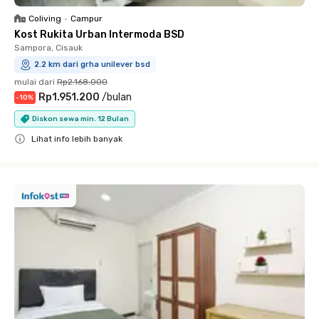
Coliving
•
Campur
Kost Rukita Urban Intermoda BSD
Sampora, Cisauk
2.2 km dari grha unilever bsd
mulai dari
Rp2.168.000
Rp1.951.200
/
bulan
-
10
%
Diskon sewa min. 12 Bulan
Lihat info lebih banyak
Close