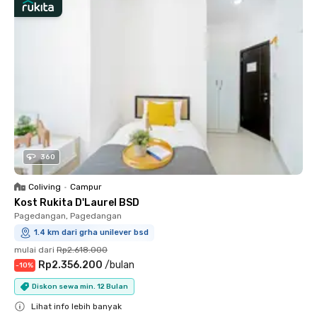
360
Coliving
•
Campur
Kost Rukita D'Laurel BSD
Pagedangan, Pagedangan
1.4 km dari grha unilever bsd
mulai dari
Rp2.618.000
Rp2.356.200
/
bulan
-
10
%
Diskon sewa min. 12 Bulan
Lihat info lebih banyak