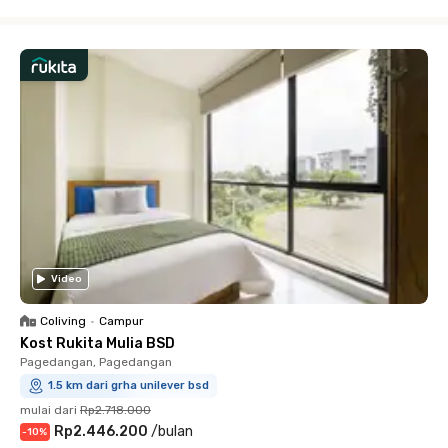
Close
Video
Coliving
•
Campur
Kost Rukita Mulia BSD
Pagedangan, Pagedangan
1.5 km dari grha unilever bsd
mulai dari
Rp2.718.000
Rp2.446.200
/
bulan
-
10
%