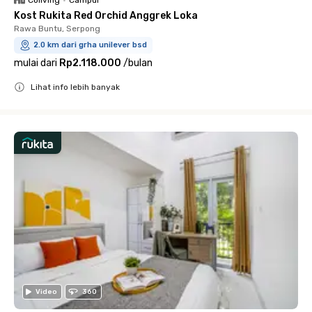
Coliving
•
Campur
Kost Rukita Red Orchid Anggrek Loka
Rawa Buntu, Serpong
2.0 km dari grha unilever bsd
mulai dari
Rp2.118.000
/
bulan
Lihat info lebih banyak
Close
Video
360