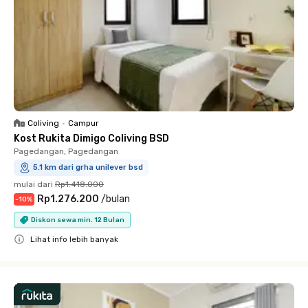
Coliving
•
Campur
Kost Rukita Dimigo Coliving BSD
Pagedangan, Pagedangan
5.1 km dari grha unilever bsd
mulai dari
Rp1.418.000
Rp1.276.200
/
bulan
-
10
%
Diskon sewa min. 12 Bulan
Lihat info lebih banyak
Close