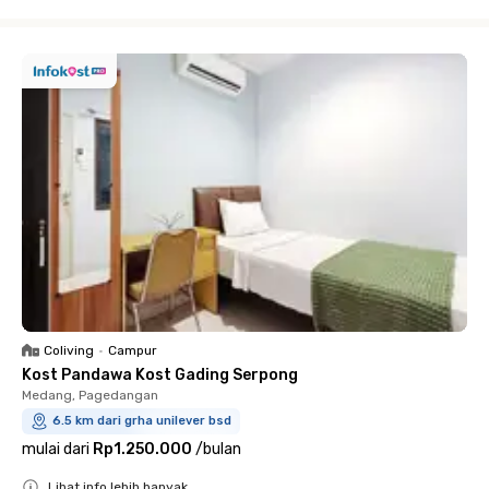
Close
Coliving
•
Campur
Kost Pandawa Kost Gading Serpong
Medang, Pagedangan
6.5 km dari grha unilever bsd
mulai dari
Rp1.250.000
/
bulan
Lihat info lebih banyak