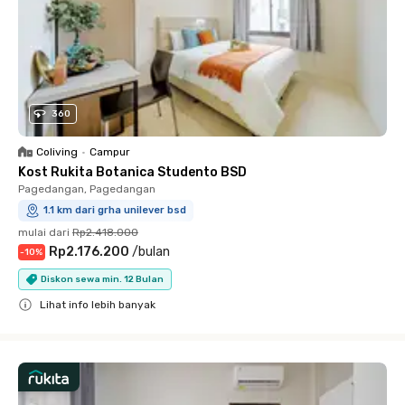
360
Coliving
•
Campur
Kost Rukita Botanica Studento BSD
Pagedangan, Pagedangan
1.1 km dari grha unilever bsd
mulai dari
Rp2.418.000
Rp2.176.200
/
bulan
-
10
%
Diskon sewa min. 12 Bulan
Lihat info lebih banyak
Close