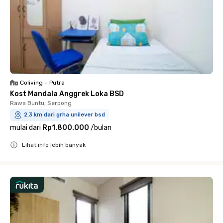
Coliving
•
Putra
Kost Mandala Anggrek Loka BSD
Rawa Buntu, Serpong
2.3 km dari grha unilever bsd
mulai dari
Rp1.800.000
/
bulan
Lihat info lebih banyak
Close