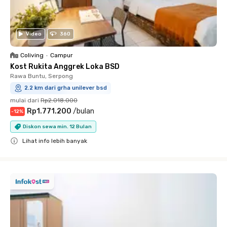
Video
360
Coliving
•
Campur
Kost Rukita Anggrek Loka BSD
Rawa Buntu, Serpong
2.2 km dari grha unilever bsd
mulai dari
Rp2.018.000
Rp1.771.200
/
bulan
-
12
%
Diskon sewa min. 12 Bulan
Lihat info lebih banyak
Close