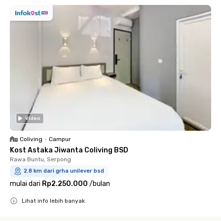
Video
Coliving
•
Campur
Kost Astaka Jiwanta Coliving BSD
Rawa Buntu, Serpong
2.8 km dari grha unilever bsd
mulai dari
Rp2.250.000
/
bulan
Lihat info lebih banyak
Close