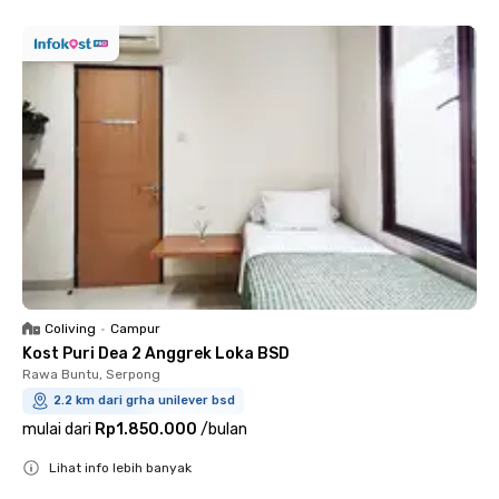
Coliving
•
Campur
Kost Puri Dea 2 Anggrek Loka BSD
Rawa Buntu, Serpong
2.2 km dari grha unilever bsd
mulai dari
Rp1.850.000
/
bulan
Lihat info lebih banyak
Close