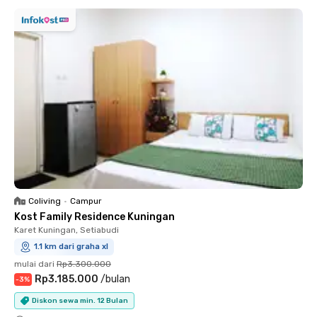
Coliving
•
Campur
Kost Family Residence Kuningan
Karet Kuningan, Setiabudi
1.1 km dari graha xl
mulai dari
Rp3.300.000
Rp3.185.000
/
bulan
-
3
%
Diskon sewa min. 12 Bulan