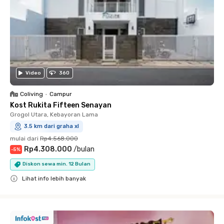
Video
360
Coliving
•
Campur
Kost Rukita Fifteen Senayan
Grogol Utara, Kebayoran Lama
3.5 km dari graha xl
mulai dari
Rp4.568.000
Rp4.308.000
/
bulan
-
5
%
Diskon sewa min. 12 Bulan
Lihat info lebih banyak
Close