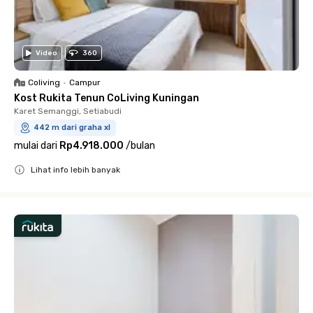
Video
360
Coliving
•
Campur
Kost Rukita Tenun CoLiving Kuningan
Karet Semanggi, Setiabudi
442 m dari graha xl
mulai dari
Rp4.918.000
/
bulan
Lihat info lebih banyak
Close