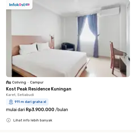
Coliving
•
Campur
Kost Peak Residence Kuningan
Karet, Setiabudi
911 m dari graha xl
mulai dari
Rp3.900.000
/
bulan
Lihat info lebih banyak
Close