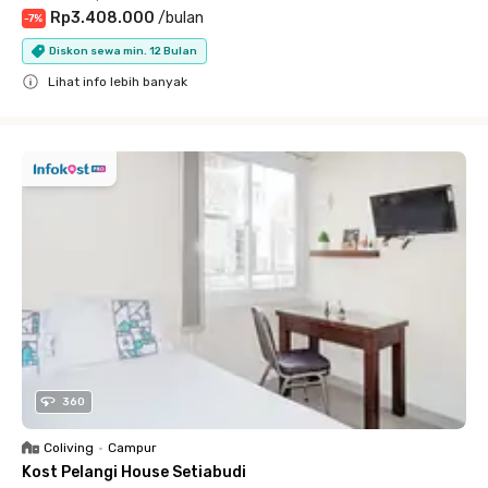
Rp3.408.000
/
bulan
-
7
%
Diskon sewa min. 12 Bulan
Lihat info lebih banyak
Close
360
Coliving
•
Campur
Kost Pelangi House Setiabudi