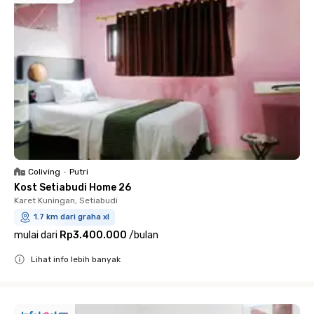
Coliving
•
Putri
Kost Setiabudi Home 26
Karet Kuningan, Setiabudi
1.7 km dari graha xl
mulai dari
Rp3.400.000
/
bulan
Lihat info lebih banyak
Close