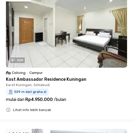
360
Coliving
•
Campur
Kost Ambassador Residence Kuningan
Karet Kuningan, Setiabudi
509 m dari graha xl
mulai dari
Rp4.950.000
/
bulan
Lihat info lebih banyak
Close