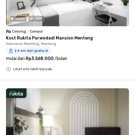
Video
360
Coliving
•
Campur
Kost Rukita Purwodadi Mansion Menteng
Kelurahan Menteng, Menteng
2.6 km dari graha xl
mulai dari
Rp3.568.000
/
bulan
Lihat info lebih banyak
Close