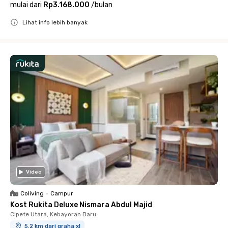
mulai dari
Rp3.168.000
/
bulan
Lihat info lebih banyak
Close
Video
Coliving
•
Campur
Kost Rukita Deluxe Nismara Abdul Majid
Cipete Utara, Kebayoran Baru
5.2 km dari graha xl