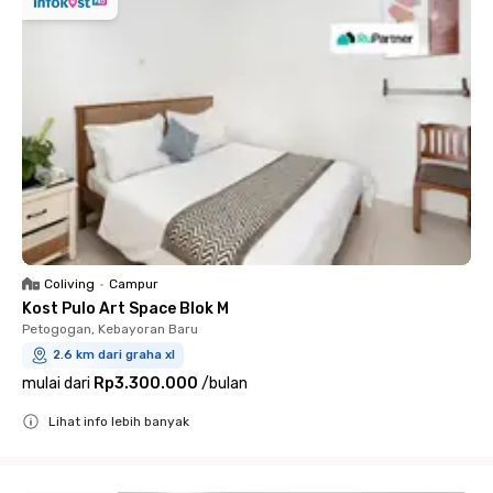
Coliving
•
Campur
Kost Pulo Art Space Blok M
Petogogan, Kebayoran Baru
2.6 km dari graha xl
mulai dari
Rp3.300.000
/
bulan
Lihat info lebih banyak
Close