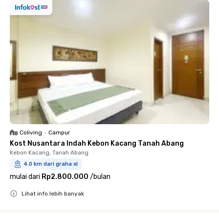
Coliving
•
Campur
Kost Nusantara Indah Kebon Kacang Tanah Abang
Kebon Kacang, Tanah Abang
4.0 km dari graha xl
mulai dari
Rp2.800.000
/
bulan
Lihat info lebih banyak
Close