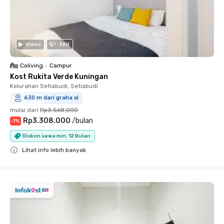
Video
360
Coliving
•
Campur
Kost Rukita Verde Kuningan
Kelurahan Setiabudi, Setiabudi
630 m dari graha xl
mulai dari
Rp3.568.000
Rp3.308.000
/
bulan
-
7
%
Diskon sewa min. 12 Bulan
Lihat info lebih banyak
Close