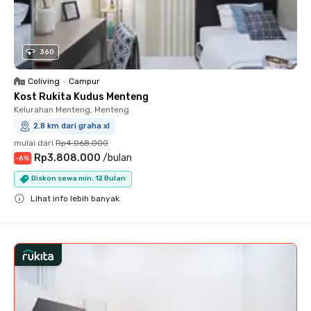
360
Coliving
•
Campur
Kost Rukita Kudus Menteng
Kelurahan Menteng, Menteng
2.8 km dari graha xl
mulai dari
Rp4.068.000
Rp3.808.000
/
bulan
-
6
%
Diskon sewa min. 12 Bulan
Lihat info lebih banyak
Close