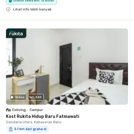
Diskon sewa min. 12 Bulan
Lihat info lebih banyak
Close
Video
360
Coliving
•
Campur
Kost Rukita Hidup Baru Fatmawati
Gandaria Utara, Kebayoran Baru
5.1 km dari graha xl