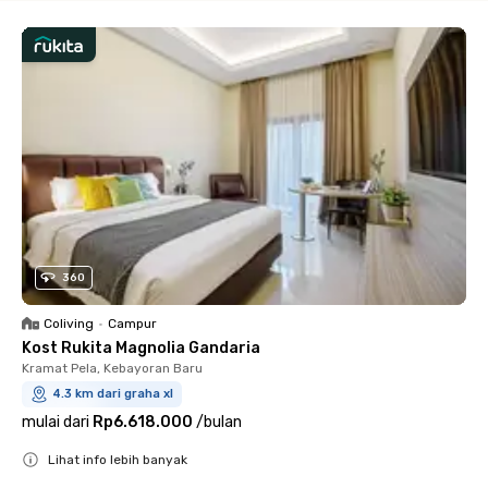
360
Coliving
•
Campur
Kost Rukita Magnolia Gandaria
Kramat Pela, Kebayoran Baru
4.3 km dari graha xl
mulai dari
Rp6.618.000
/
bulan
Lihat info lebih banyak
Close