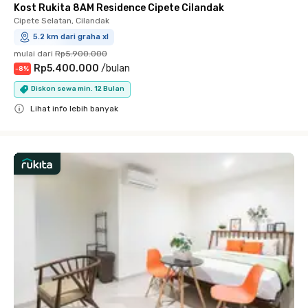
Kost Rukita 8AM Residence Cipete Cilandak
Cipete Selatan, Cilandak
5.2 km dari graha xl
mulai dari
Rp5.900.000
Rp5.400.000
/
bulan
-
8
%
Diskon sewa min. 12 Bulan
Lihat info lebih banyak
Close