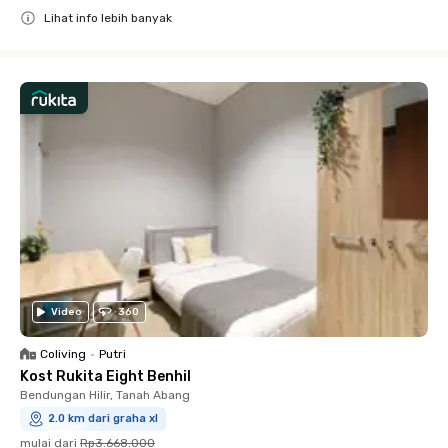
Lihat info lebih banyak
Close
Video
360
Coliving
•
Putri
Kost Rukita Eight Benhil
Bendungan Hilir, Tanah Abang
2.0 km dari graha xl
mulai dari
Rp3.668.000