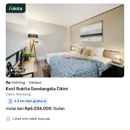
Video
Coliving
•
Campur
Kost Rukita Gondangdia Cikini
Cikini, Menteng
4.3 km dari graha xl
mulai dari
Rp5.036.000
/
bulan
Lihat info lebih banyak
Close