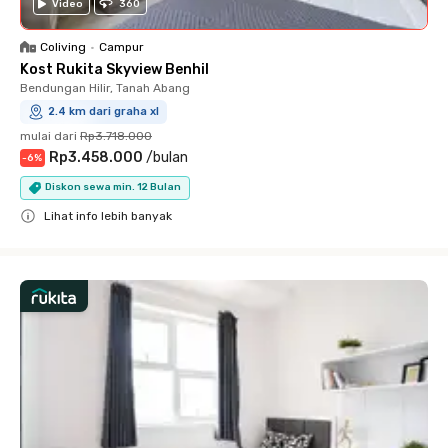
Video
360
Coliving
•
Campur
Kost Rukita Skyview Benhil
Bendungan Hilir, Tanah Abang
2.4 km dari graha xl
mulai dari
Rp3.718.000
Rp3.458.000
/
bulan
-
6
%
Diskon sewa min. 12 Bulan
Lihat info lebih banyak
Close