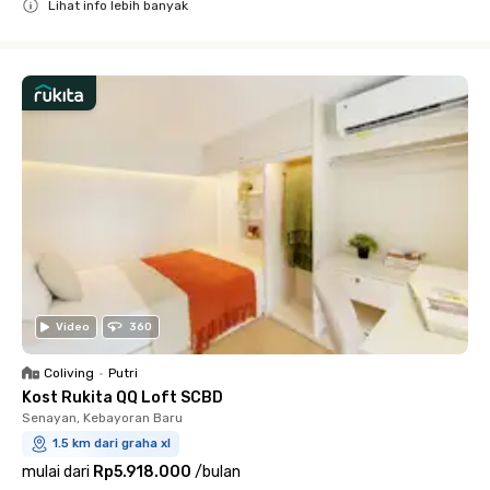
Lihat info lebih banyak
Close
Video
360
Coliving
•
Putri
Kost Rukita QQ Loft SCBD
Senayan, Kebayoran Baru
1.5 km dari graha xl
mulai dari
Rp5.918.000
/
bulan