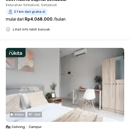
Kelurahan Setiabudi, Setiabudi
2.1 km dari graha xl
mulai dari
Rp4.068.000
/
bulan
Lihat info lebih banyak
Close
Video
360
Coliving
•
Campur