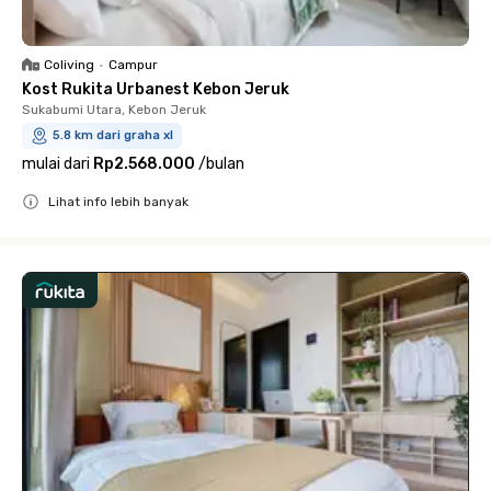
Coliving
•
Campur
Kost Rukita Urbanest Kebon Jeruk
Sukabumi Utara, Kebon Jeruk
5.8 km dari graha xl
mulai dari
Rp2.568.000
/
bulan
Lihat info lebih banyak
Close