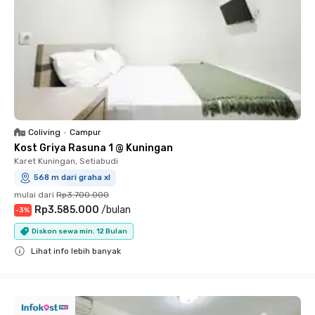
Coliving
•
Campur
Kost Griya Rasuna 1 @ Kuningan
Karet Kuningan, Setiabudi
568 m dari graha xl
mulai dari
Rp3.700.000
Rp3.585.000
/
bulan
-
3
%
Diskon sewa min. 12 Bulan
Lihat info lebih banyak
Close