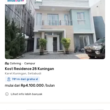
Coliving
•
Campur
Kost Residence 28 Kuningan
Karet Kuningan, Setiabudi
781 m dari graha xl
mulai dari
Rp4.100.000
/
bulan
Lihat info lebih banyak
Close