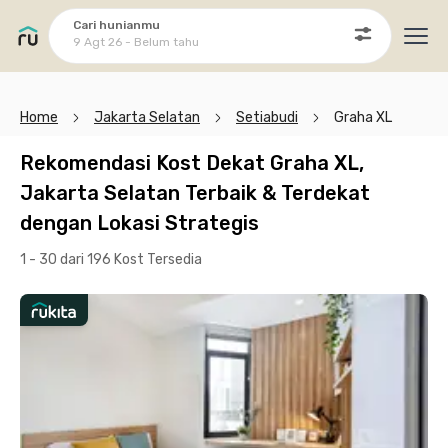
Cari hunianmu
9 Agt 26 - Belum tahu
Ope
Home
Jakarta Selatan
Setiabudi
Graha XL
Rekomendasi Kost Dekat Graha XL,
Jakarta Selatan Terbaik & Terdekat
dengan Lokasi Strategis
1 - 30 dari 196 Kost
Tersedia