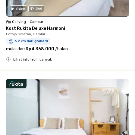
Video
360
Coliving
•
Campur
Kost Rukita Deluxe Harmoni
Petojo Selatan, Gambir
6.2 km dari graha xl
mulai dari
Rp4.368.000
/
bulan
Lihat info lebih banyak
Close