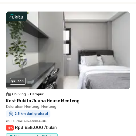
360
Coliving
•
Campur
Kost Rukita Juana House Menteng
Kelurahan Menteng, Menteng
2.8 km dari graha xl
mulai dari
Rp3.918.000
Rp3.658.000
/
bulan
-
6
%