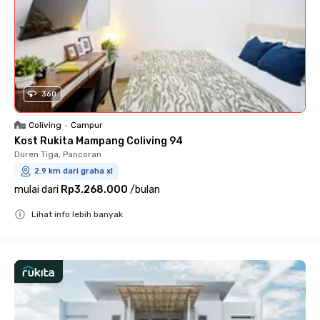
360
Coliving
•
Campur
Kost Rukita Mampang Coliving 94
Duren Tiga, Pancoran
2.9 km dari graha xl
mulai dari
Rp3.268.000
/
bulan
Lihat info lebih banyak
Close