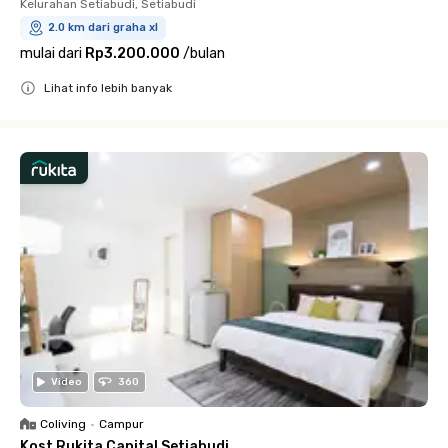
Kelurahan Setiabudi, Setiabudi
2.0 km dari graha xl
mulai dari
Rp3.200.000
/
bulan
Lihat info lebih banyak
Close
Video
360
Coliving
•
Campur
Kost Rukita Capital Setiabudi