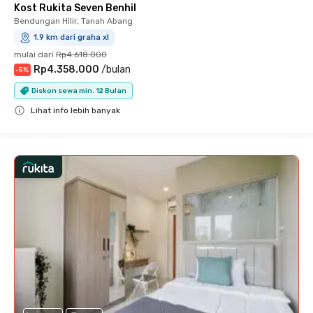
Kost Rukita Seven Benhil
Bendungan Hilir, Tanah Abang
1.9 km dari graha xl
mulai dari
Rp4.618.000
Rp4.358.000
/
bulan
-
5
%
Diskon sewa min. 12 Bulan
Lihat info lebih banyak
Close