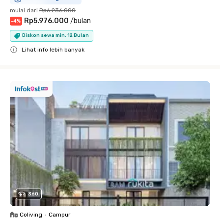
mulai dari
Rp6.236.000
Rp5.976.000
/
bulan
-
4
%
Diskon sewa min. 12 Bulan
Lihat info lebih banyak
Close
360
Coliving
•
Campur