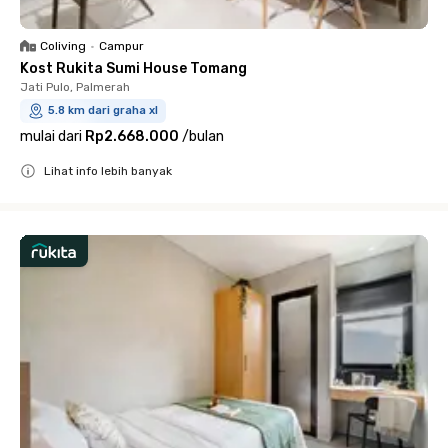
Coliving
•
Campur
Kost Rukita Sumi House Tomang
Jati Pulo, Palmerah
5.8 km dari graha xl
mulai dari
Rp2.668.000
/
bulan
Lihat info lebih banyak
Close