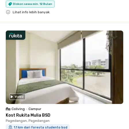
Diskon sewa min. 12 Bulan
Lihat info lebih banyak
Close
Video
Coliving
•
Campur
Kost Rukita Mulia BSD
Pagedangan, Pagedangan
1.1 km dari foresta studento bsd