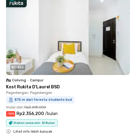
360
Coliving
•
Campur
Kost Rukita D'Laurel BSD
Pagedangan, Pagedangan
875 m dari foresta studento bsd
mulai dari
Rp2.618.000
Rp2.356.200
/
bulan
-
10
%
Diskon sewa min. 12 Bulan
Lihat info lebih banyak