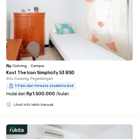
Coliving
•
Campur
Kost The Icon Simplicity 53 BSD
Situ Gadung, Pagedangan
1.9 km dari foresta studento bsd
mulai dari
Rp1.500.000
/
bulan
Lihat info lebih banyak
Close