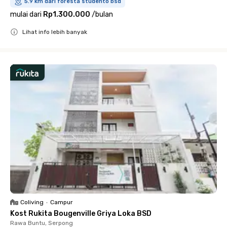
5.9 km dari foresta studento bsd
mulai dari
Rp1.300.000
/
bulan
Lihat info lebih banyak
Close
Coliving
•
Campur
Kost Rukita Bougenville Griya Loka BSD
Rawa Buntu, Serpong