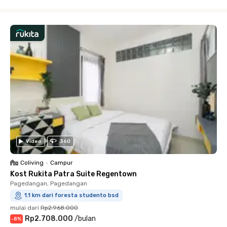
Close
Video
360
Coliving
•
Campur
Kost Rukita Patra Suite Regentown
Pagedangan, Pagedangan
1.1 km dari foresta studento bsd
mulai dari
Rp2.968.000
Rp2.708.000
/
bulan
-
8
%