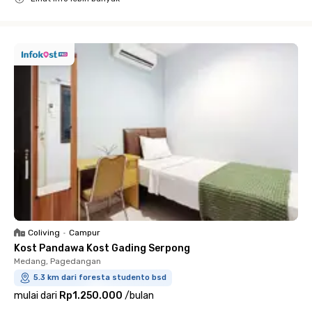
Close
Coliving
•
Campur
Kost Pandawa Kost Gading Serpong
Medang, Pagedangan
5.3 km dari foresta studento bsd
mulai dari
Rp1.250.000
/
bulan