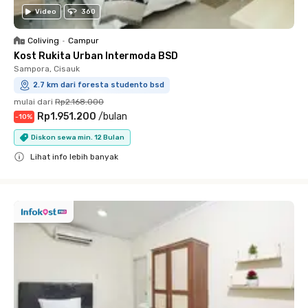
Video
360
Coliving
•
Campur
Kost Rukita Urban Intermoda BSD
Sampora, Cisauk
2.7 km dari foresta studento bsd
mulai dari
Rp2.168.000
Rp1.951.200
/
bulan
-
10
%
Diskon sewa min. 12 Bulan
Lihat info lebih banyak
Close