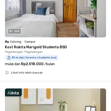
360
Coliving
•
Campur
Kost Rukita Marigold Studento BSD
Pagedangan, Pagedangan
81 m dari foresta studento bsd
mulai dari
Rp2.518.000
/
bulan
Lihat info lebih banyak
Close