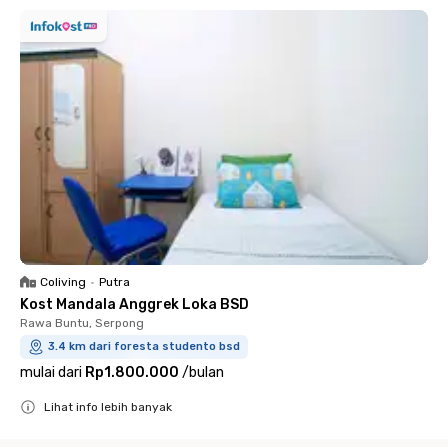
Coliving
•
Putra
Kost Mandala Anggrek Loka BSD
Rawa Buntu, Serpong
3.4 km dari foresta studento bsd
mulai dari
Rp1.800.000
/
bulan
Lihat info lebih banyak
Close