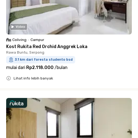
Video
Coliving
•
Campur
Kost Rukita Red Orchid Anggrek Loka
Rawa Buntu, Serpong
3.1 km dari foresta studento bsd
mulai dari
Rp2.118.000
/
bulan
Lihat info lebih banyak
Close