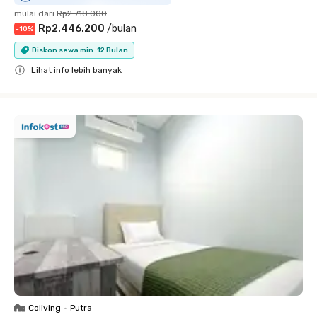
mulai dari
Rp2.718.000
Rp2.446.200
/
bulan
-
10
%
Diskon sewa min. 12 Bulan
Lihat info lebih banyak
Close
Coliving
•
Putra