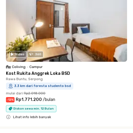
Video
360
Coliving
•
Campur
Kost Rukita Anggrek Loka BSD
Rawa Buntu, Serpong
3.3 km dari foresta studento bsd
mulai dari
Rp2.018.000
Rp1.771.200
/
bulan
-
12
%
Diskon sewa min. 12 Bulan
Lihat info lebih banyak
Close