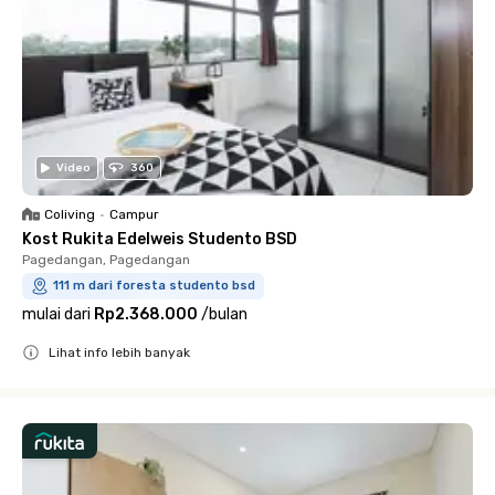
Video
360
Coliving
•
Campur
Kost Rukita Edelweis Studento BSD
Pagedangan, Pagedangan
111 m dari foresta studento bsd
mulai dari
Rp2.368.000
/
bulan
Lihat info lebih banyak
Close