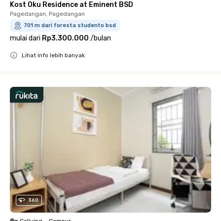
Kost Oku Residence at Eminent BSD
Pagedangan, Pagedangan
701 m dari foresta studento bsd
mulai dari
Rp3.300.000
/
bulan
Lihat info lebih banyak
Close
360