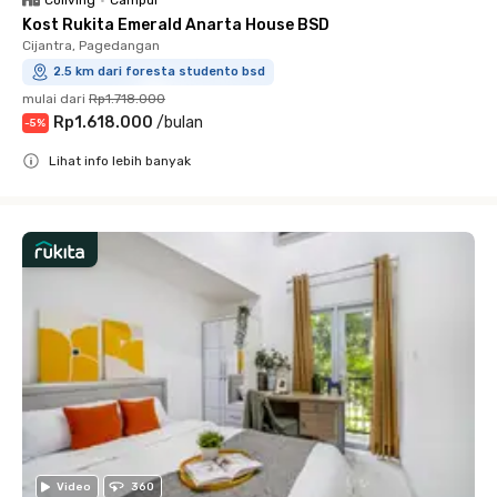
Coliving
•
Campur
Kost Rukita Emerald Anarta House BSD
Cijantra, Pagedangan
2.5 km dari foresta studento bsd
mulai dari
Rp1.718.000
Rp1.618.000
/
bulan
-
5
%
Lihat info lebih banyak
Close
Video
360