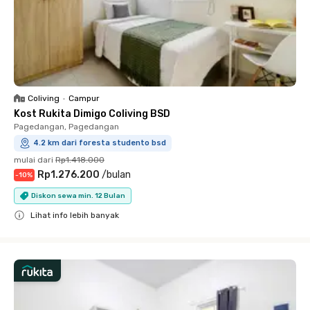
Coliving
•
Campur
Kost Rukita Dimigo Coliving BSD
Pagedangan, Pagedangan
4.2 km dari foresta studento bsd
mulai dari
Rp1.418.000
Rp1.276.200
/
bulan
-
10
%
Diskon sewa min. 12 Bulan
Lihat info lebih banyak
Close