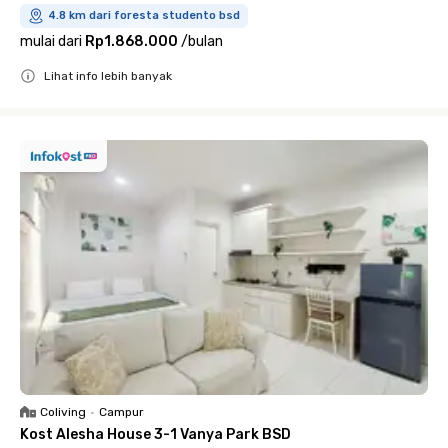
4.8 km dari foresta studento bsd
mulai dari
Rp1.868.000
/
bulan
Lihat info lebih banyak
Close
Coliving
•
Campur
Kost Alesha House 3-1 Vanya Park BSD