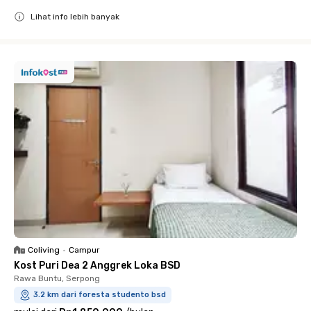
Lihat info lebih banyak
Close
Coliving
•
Campur
Kost Puri Dea 2 Anggrek Loka BSD
Rawa Buntu, Serpong
3.2 km dari foresta studento bsd