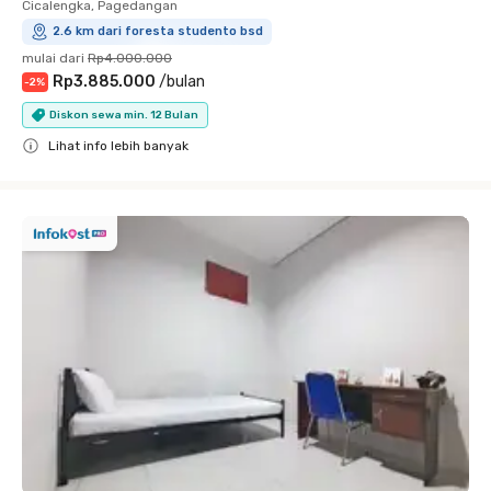
Cicalengka, Pagedangan
2.6 km dari foresta studento bsd
mulai dari
Rp4.000.000
Rp3.885.000
/
bulan
-
2
%
Diskon sewa min. 12 Bulan
Lihat info lebih banyak
Close