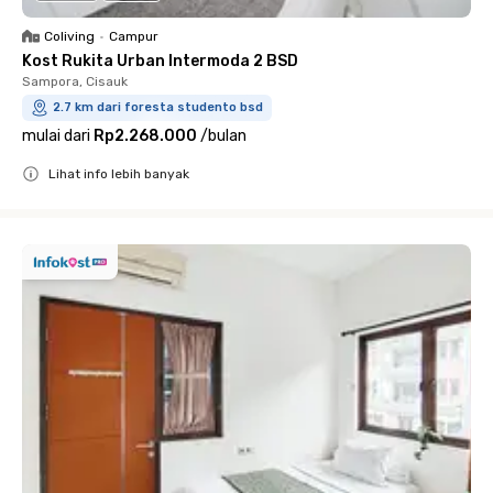
Coliving
•
Campur
Kost Rukita Urban Intermoda 2 BSD
Sampora, Cisauk
2.7 km dari foresta studento bsd
mulai dari
Rp2.268.000
/
bulan
Lihat info lebih banyak
Close