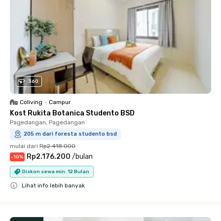
360
Coliving
•
Campur
Kost Rukita Botanica Studento BSD
Pagedangan, Pagedangan
205 m dari foresta studento bsd
mulai dari
Rp2.418.000
Rp2.176.200
/
bulan
-
10
%
Diskon sewa min. 12 Bulan
Lihat info lebih banyak
Close