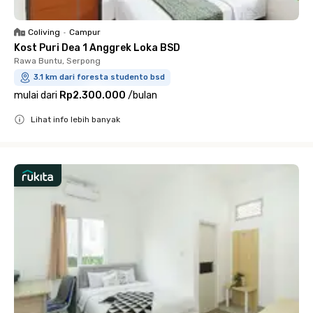
Coliving
•
Campur
Kost Puri Dea 1 Anggrek Loka BSD
Rawa Buntu, Serpong
3.1 km dari foresta studento bsd
mulai dari
Rp2.300.000
/
bulan
Lihat info lebih banyak
Close