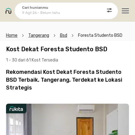
Cari hunianmu
9 Agt 26 - Belum tahu
Ope
Home
Tangerang
Bsd
Foresta Studento BSD
Kost Dekat Foresta Studento BSD
1 - 30 dari 61 Kost
Tersedia
Rekomendasi Kost Dekat Foresta Studento
BSD Terbaik, Tangerang, Terdekat ke Lokasi
Strategis