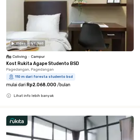
Video
360
Coliving
•
Campur
Kost Rukita Agape Studento BSD
Pagedangan, Pagedangan
110 m dari foresta studento bsd
mulai dari
Rp2.068.000
/
bulan
Lihat info lebih banyak
Close