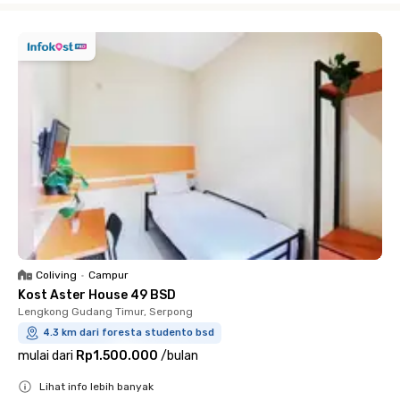
Coliving
•
Campur
Kost Aster House 49 BSD
Lengkong Gudang Timur, Serpong
4.3 km dari foresta studento bsd
mulai dari
Rp1.500.000
/
bulan
Lihat info lebih banyak