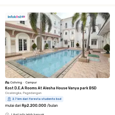
Close
Coliving
•
Campur
Kost D.E.A Rooms At Alesha House Vanya park BSD
Cicalengka, Pagedangan
2.7 km dari foresta studento bsd
mulai dari
Rp2.200.000
/
bulan
Lihat info lebih banyak