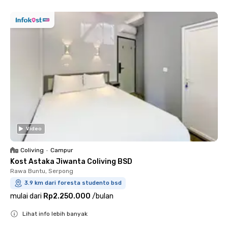
Video
Coliving
•
Campur
Kost Astaka Jiwanta Coliving BSD
Rawa Buntu, Serpong
3.9 km dari foresta studento bsd
mulai dari
Rp2.250.000
/
bulan
Lihat info lebih banyak
Close