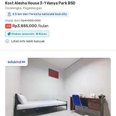
Kost Alesha House 3-1 Vanya Park BSD
Cicalengka, Pagedangan
2.5 km dari foresta naturale bsd city
mulai dari
Rp4.000.000
Rp3.885.000
/
bulan
-
2
%
Diskon sewa min. 12 Bulan
Lihat info lebih banyak
Close