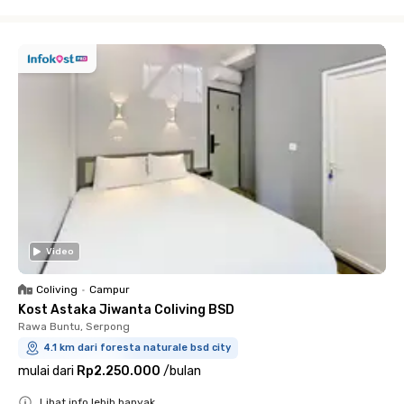
Close
Video
Coliving
•
Campur
Kost Astaka Jiwanta Coliving BSD
Rawa Buntu, Serpong
4.1 km dari foresta naturale bsd city
mulai dari
Rp2.250.000
/
bulan
Lihat info lebih banyak