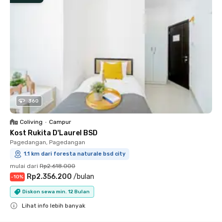
360
Coliving
•
Campur
Kost Rukita D'Laurel BSD
Pagedangan, Pagedangan
1.1 km dari foresta naturale bsd city
mulai dari
Rp2.618.000
Rp2.356.200
/
bulan
-
10
%
Diskon sewa min. 12 Bulan
Lihat info lebih banyak
Close