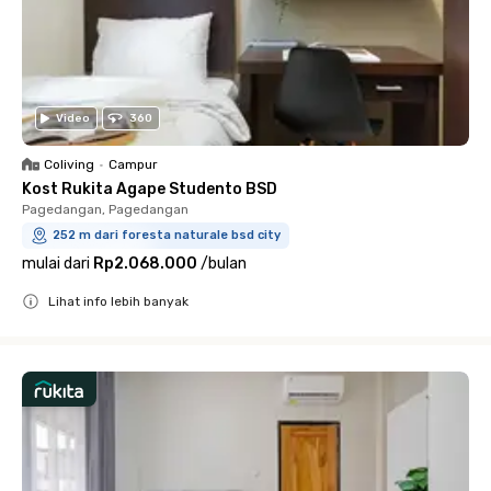
Video
360
Coliving
•
Campur
Kost Rukita Agape Studento BSD
Pagedangan, Pagedangan
252 m dari foresta naturale bsd city
mulai dari
Rp2.068.000
/
bulan
Lihat info lebih banyak
Close