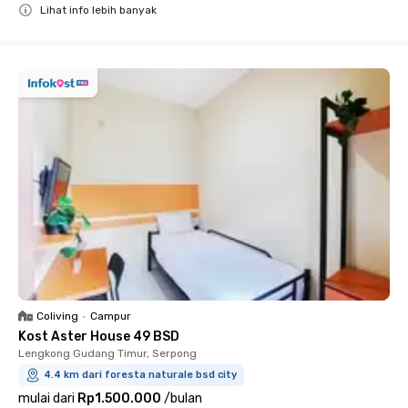
Lihat info lebih banyak
Close
Coliving
•
Campur
Kost Aster House 49 BSD
Lengkong Gudang Timur, Serpong
4.4 km dari foresta naturale bsd city
mulai dari
Rp1.500.000
/
bulan