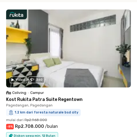
Video
360
Coliving
•
Campur
Kost Rukita Patra Suite Regentown
Pagedangan, Pagedangan
1.2 km dari foresta naturale bsd city
mulai dari
Rp2.968.000
Rp2.708.000
/
bulan
-
8
%
Diskon sewa min. 12 Bulan