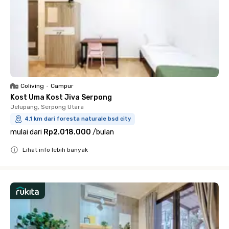
Coliving
•
Campur
Kost Uma Kost Jiva Serpong
Jelupang, Serpong Utara
4.1 km dari foresta naturale bsd city
mulai dari
Rp2.018.000
/
bulan
Lihat info lebih banyak
Close