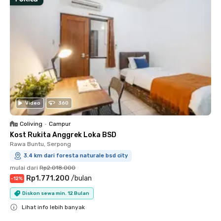
Video
360
Coliving
•
Campur
Kost Rukita Anggrek Loka BSD
Rawa Buntu, Serpong
3.4 km dari foresta naturale bsd city
mulai dari
Rp2.018.000
Rp1.771.200
/
bulan
-
12
%
Diskon sewa min. 12 Bulan
Lihat info lebih banyak
Close