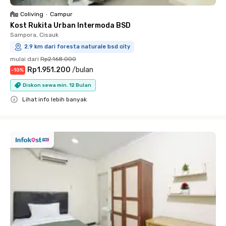
Coliving
•
Campur
Kost Rukita Urban Intermoda BSD
Sampora, Cisauk
2.9 km dari foresta naturale bsd city
mulai dari
Rp2.168.000
Rp1.951.200
/
bulan
-
10
%
Diskon sewa min. 12 Bulan
Lihat info lebih banyak
Close