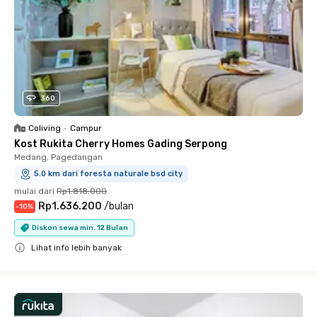
360
Coliving
•
Campur
Kost Rukita Cherry Homes Gading Serpong
Medang, Pagedangan
5.0 km dari foresta naturale bsd city
mulai dari
Rp1.818.000
Rp1.636.200
/
bulan
-
10
%
Diskon sewa min. 12 Bulan
Lihat info lebih banyak
Close