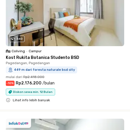
360
Coliving
•
Campur
Kost Rukita Botanica Studento BSD
Pagedangan, Pagedangan
449 m dari foresta naturale bsd city
mulai dari
Rp2.418.000
Rp2.176.200
/
bulan
-
10
%
Diskon sewa min. 12 Bulan
Lihat info lebih banyak
Close