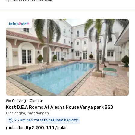
Close
Coliving
•
Campur
Kost D.E.A Rooms At Alesha House Vanya park BSD
Cicalengka, Pagedangan
2.7 km dari foresta naturale bsd city
mulai dari
Rp2.200.000
/
bulan