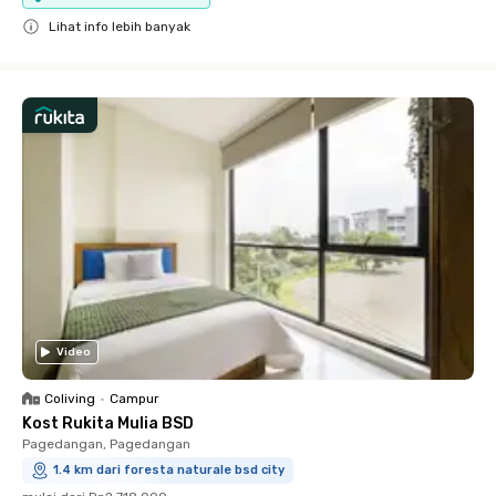
Lihat info lebih banyak
Close
Video
Coliving
•
Campur
Kost Rukita Mulia BSD
Pagedangan, Pagedangan
1.4 km dari foresta naturale bsd city