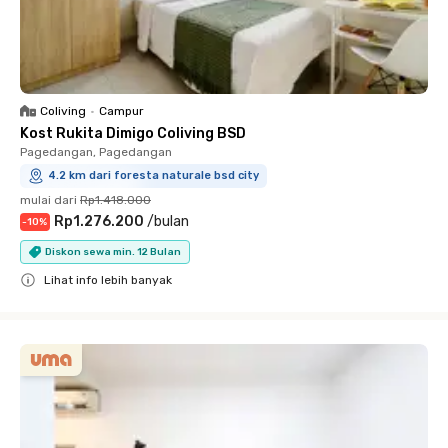
Coliving
•
Campur
Kost Rukita Dimigo Coliving BSD
Pagedangan, Pagedangan
4.2 km dari foresta naturale bsd city
mulai dari
Rp1.418.000
Rp1.276.200
/
bulan
-
10
%
Diskon sewa min. 12 Bulan
Lihat info lebih banyak
Close