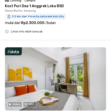
Coliving
•
Campur
Kost Puri Dea 1 Anggrek Loka BSD
Rawa Buntu, Serpong
3.2 km dari foresta naturale bsd city
mulai dari
Rp2.300.000
/
bulan
Lihat info lebih banyak
Close
Video
360