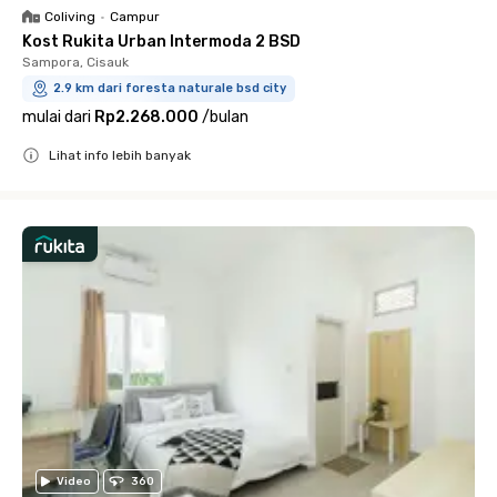
Coliving
•
Campur
Kost Rukita Urban Intermoda 2 BSD
Sampora, Cisauk
2.9 km dari foresta naturale bsd city
mulai dari
Rp2.268.000
/
bulan
Lihat info lebih banyak
Close
Video
360