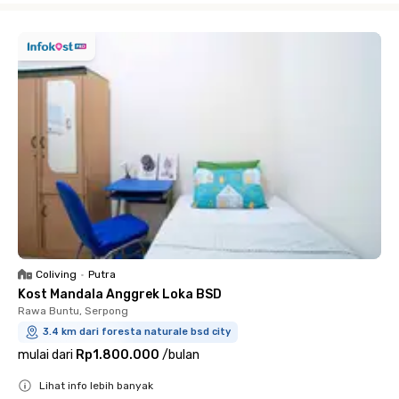
Coliving
•
Putra
Kost Mandala Anggrek Loka BSD
Rawa Buntu, Serpong
3.4 km dari foresta naturale bsd city
mulai dari
Rp1.800.000
/
bulan
Lihat info lebih banyak