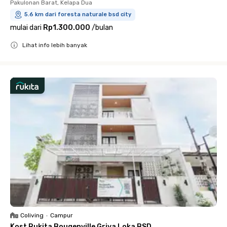
Pakulonan Barat, Kelapa Dua
5.6 km dari foresta naturale bsd city
mulai dari
Rp1.300.000
/
bulan
Lihat info lebih banyak
Close
Coliving
•
Campur
Kost Rukita Bougenville Griya Loka BSD