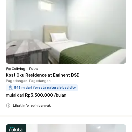
Coliving
•
Putra
Kost Oku Residence at Eminent BSD
Pagedangan, Pagedangan
548 m dari foresta naturale bsd city
mulai dari
Rp3.300.000
/
bulan
Lihat info lebih banyak
Close