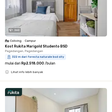
360
Coliving
•
Campur
Kost Rukita Marigold Studento BSD
Pagedangan, Pagedangan
322 m dari foresta naturale bsd city
mulai dari
Rp2.518.000
/
bulan
Lihat info lebih banyak
Close