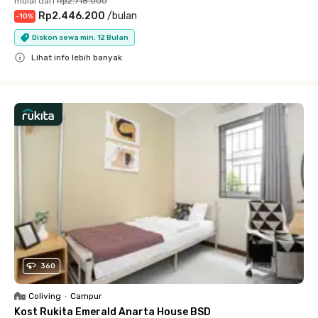
mulai dari
Rp2.718.000
Rp2.446.200
/
bulan
-
10
%
Diskon sewa min. 12 Bulan
Lihat info lebih banyak
Close
360
Coliving
•
Campur
Kost Rukita Emerald Anarta House BSD