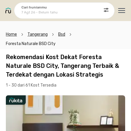
Cari hunianmu
7 Agt 26 - Belum tahu
Ope
Home
Tangerang
Bsd
Foresta Naturale BSD City
Rekomendasi Kost Dekat Foresta
Naturale BSD City, Tangerang Terbaik &
Terdekat dengan Lokasi Strategis
1 - 30 dari 61 Kost
Tersedia