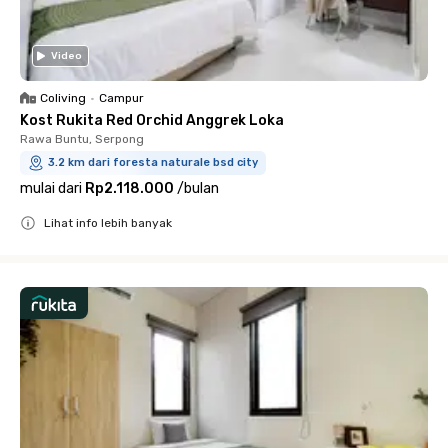
Video
Coliving
•
Campur
Kost Rukita Red Orchid Anggrek Loka
Rawa Buntu, Serpong
3.2 km dari foresta naturale bsd city
mulai dari
Rp2.118.000
/
bulan
Lihat info lebih banyak
Close