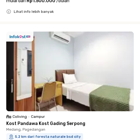
mulai dari
Rp1.500.000
/
bulan
Lihat info lebih banyak
Close
Coliving
•
Campur
Kost Pandawa Kost Gading Serpong
Medang, Pagedangan
5.2 km dari foresta naturale bsd city