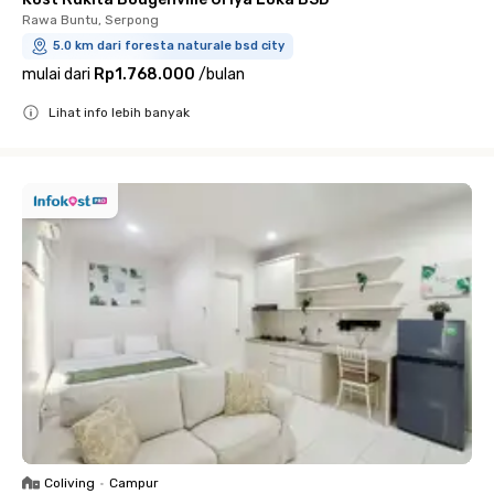
Rawa Buntu, Serpong
5.0 km dari foresta naturale bsd city
mulai dari
Rp1.768.000
/
bulan
Lihat info lebih banyak
Close
Coliving
•
Campur