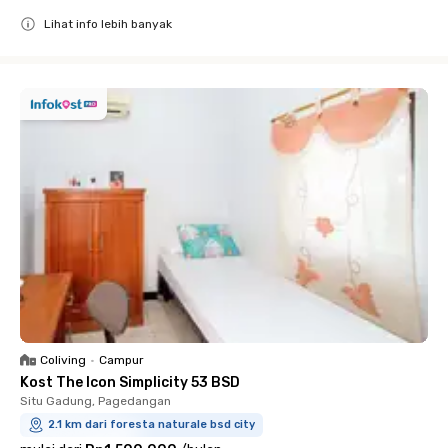
Lihat info lebih banyak
Close
Coliving
•
Campur
Kost The Icon Simplicity 53 BSD
Situ Gadung, Pagedangan
2.1 km dari foresta naturale bsd city