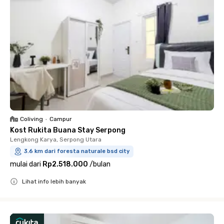
Coliving
•
Campur
Kost Rukita Buana Stay Serpong
Lengkong Karya, Serpong Utara
3.6 km dari foresta naturale bsd city
mulai dari
Rp2.518.000
/
bulan
Lihat info lebih banyak
Close