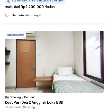
5.2 km dari foresta naturale bsd city
mulai dari
Rp2.200.000
/
bulan
Lihat info lebih banyak
Close
Coliving
•
Campur
Kost Puri Dea 2 Anggrek Loka BSD
Rawa Buntu, Serpong