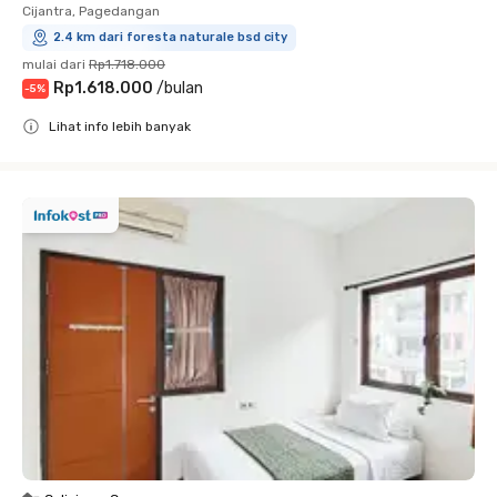
Cijantra, Pagedangan
2.4 km dari foresta naturale bsd city
mulai dari
Rp1.718.000
Rp1.618.000
/
bulan
-
5
%
Lihat info lebih banyak
Close