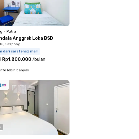
ng
•
Putra
ndala Anggrek Loka BSD
tu, Serpong
m dari carstensz mall
i
Rp1.800.000
/
bulan
info lebih banyak
o