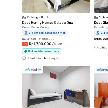
Coliving
•
Putri
Colivi
Kost Henny Homes Kelapa Dua
Kost Ok
Curug Kulon, Curug
Pagedang
2.4 km dari carstensz mall
2.4 k
mulai dari
Rp1.800.000
mulai dar
Rp1.700.000
/
bulan
-
5
%
Lihat 
Diskon di bulan pertama
Close
Lihat info lebih banyak
Close