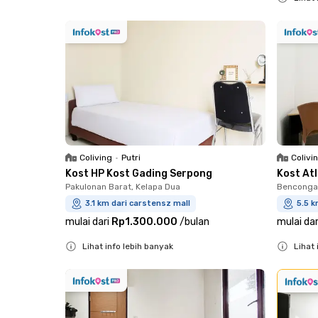
Close
Close
Coliving
•
Putri
Colivi
Kost HP Kost Gading Serpong
Kost At
Pakulonan Barat, Kelapa Dua
Bencongan
3.1 km dari carstensz mall
5.5 k
mulai dari
Rp1.300.000
/
bulan
mulai dar
Lihat info lebih banyak
Lihat 
Close
Close