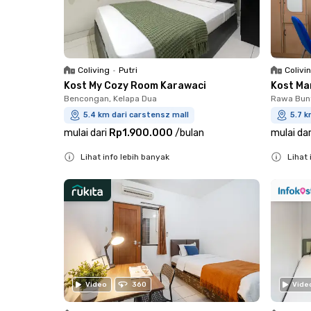
Coliving
•
Putri
Colivi
Kost My Cozy Room Karawaci
Kost Ma
Bencongan, Kelapa Dua
Rawa Bun
5.4 km dari carstensz mall
5.7 k
mulai dari
Rp1.900.000
/
bulan
mulai dar
Lihat info lebih banyak
Lihat 
Close
Close
Video
360
Vide