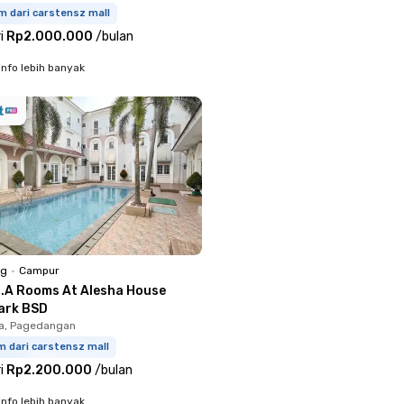
m dari carstensz mall
i
Rp2.000.000
/
bulan
info lebih banyak
ng
•
Campur
E.A Rooms At Alesha House
ark BSD
ka, Pagedangan
m dari carstensz mall
i
Rp2.200.000
/
bulan
info lebih banyak