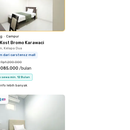
ng
•
Campur
 Kost Bromo Karawaci
, Kelapa Dua
m dari carstensz mall
Rp1.200.000
.085.000
/
bulan
 sewa min. 12 Bulan
info lebih banyak