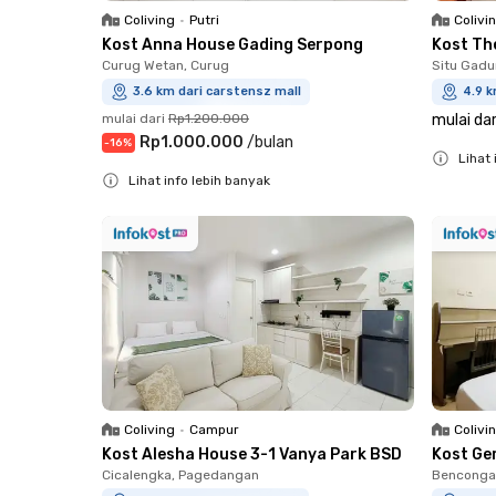
Coliving
•
Putri
Colivi
Kost Anna House Gading Serpong
Kost The
Curug Wetan, Curug
Situ Gad
3.6 km dari carstensz mall
4.9 k
mulai dari
Rp1.200.000
mulai dar
Rp1.000.000
/
bulan
-
16
%
Lihat 
Lihat info lebih banyak
Close
Close
Coliving
•
Campur
Colivi
Kost Alesha House 3-1 Vanya Park BSD
Kost Ge
Cicalengka, Pagedangan
Bencongan