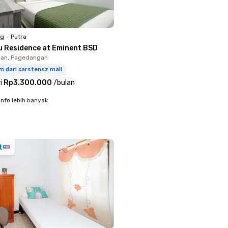
ng
•
Putra
u Residence at Eminent BSD
an, Pagedangan
m dari carstensz mall
i
Rp3.300.000
/
bulan
info lebih banyak