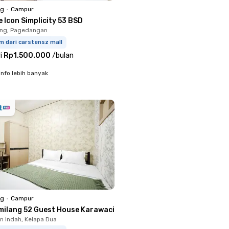
ng
•
Campur
 Icon Simplicity 53 BSD
ung, Pagedangan
m dari carstensz mall
i
Rp1.500.000
/
bulan
info lebih banyak
ng
•
Campur
milang 52 Guest House Karawaci
 Indah, Kelapa Dua