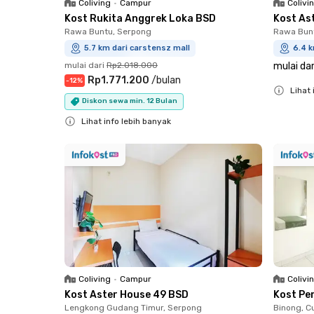
Coliving
•
Campur
Colivi
Kost Rukita Anggrek Loka BSD
Kost As
Rawa Buntu, Serpong
Rawa Bun
5.7 km dari carstensz mall
6.4 k
mulai dari
Rp2.018.000
mulai dar
Rp1.771.200
/
bulan
-
12
%
Lihat 
Diskon sewa min. 12 Bulan
Close
Lihat info lebih banyak
Close
Coliving
•
Campur
Colivi
Kost Aster House 49 BSD
Kost Pe
Lengkong Gudang Timur, Serpong
Binong, C