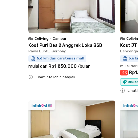
Coliving
•
Campur
Colivi
Kost Puri Dea 2 Anggrek Loka BSD
Kost JT
Rawa Buntu, Serpong
Bencongan
5.6 km dari carstensz mall
5.6 k
mulai dari
Rp1.850.000
/
bulan
mulai dari
Rp1
-
9
%
Lihat info lebih banyak
Diskon
Close
Lihat 
Close