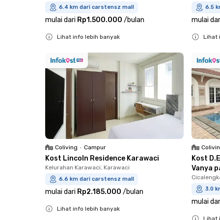
6.4 km dari carstensz mall
6.5 k
mulai dari
Rp1.500.000
/
bulan
mulai dar
Lihat info lebih banyak
Lihat 
Close
Close
Coliving
•
Campur
Colivi
Kost Lincoln Residence Karawaci
Kost D.
Kelurahan Karawaci, Karawaci
Vanya p
Cicaleng
6.6 km dari carstensz mall
3.0 k
mulai dari
Rp2.185.000
/
bulan
mulai dar
Lihat info lebih banyak
Lihat 