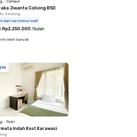
ng
•
Campur
taka Jiwanta Coliving BSD
tu, Serpong
m dari carstensz mall
i
Rp2.250.000
/
bulan
info lebih banyak
ng
•
Putri
rmata Indah Kost Karawaci
urug