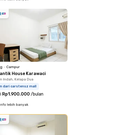
ng
•
Campur
lantik House Karawaci
 Indah, Kelapa Dua
m dari carstensz mall
i
Rp1.900.000
/
bulan
info lebih banyak