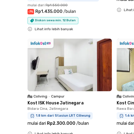
mulai dari
Rp1.550.000
Lihat 
Rp1.435.000
/
bulan
-
7
%
Close
Diskon sewa min. 12 Bulan
Lihat info lebih banyak
Close
Coliving
•
Campur
Colivi
Kost ISK House Jatinegara
Kost Ci
Bidara Cina, Jatinegara
Rawa Bara
1.8 km dari Stasiun LRT Ciliwung
1.6 
mulai dari
Rp2.300.000
/
bulan
mulai dar
Lihat info lebih banyak
Lihat 