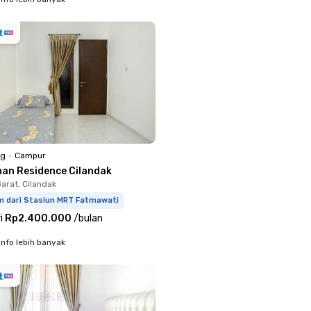
ng
•
Campur
man Residence Cilandak
arat, Cilandak
m dari Stasiun MRT Fatmawati
i
Rp2.400.000
/
bulan
info lebih banyak