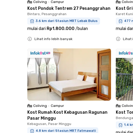
Coliving
•
Campur
Colivi
Kost Pondok Tentrem 27 Pesanggrahan
Kost Gri
Bintaro, Pesanggrahan
Karet Kun
3.6 km dari Stasiun MRT Lebak Bulus
477 
mulai dari
Rp1.800.000
/
bulan
mulai dar
Lihat info lebih banyak
Lihat 
Close
Close
Coliving
•
Campur
Colivi
Kost Rumah Kost Kebagusan Ragunan
Kost To
Pasar Minggu
Bendungan
Kebagusan, Pasar Minggu
1.4 k
4.8 km dari Stasiun MRT Fatmawati
mulai dar