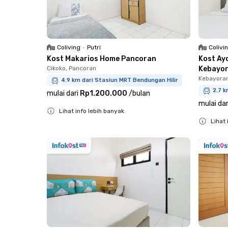
Coliving
•
Putri
Colivi
Kost Makarios Home Pancoran
Kost Ay
Cikoko, Pancoran
Kebayo
Kebayora
4.9 km dari Stasiun MRT Bendungan Hilir
2.7 k
mulai dari
Rp1.200.000
/
bulan
mulai dar
Lihat info lebih banyak
Lihat 
Close
Close