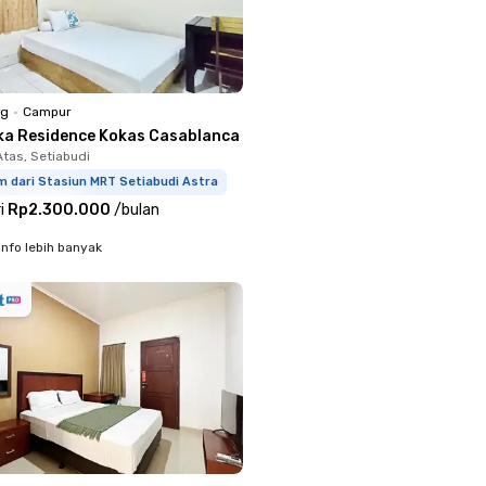
ng
•
Campur
ka Residence Kokas Casablanca
tas, Setiabudi
m dari Stasiun MRT Setiabudi Astra
i
Rp2.300.000
/
bulan
info lebih banyak