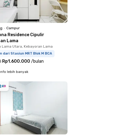
ng
•
Campur
ona Residence Cipulir
ran Lama
n Lama Utara, Kebayoran Lama
m dari Stasiun MRT Blok M BCA
i
Rp1.600.000
/
bulan
info lebih banyak