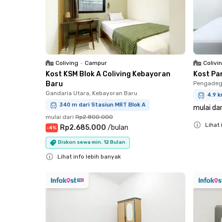
Coliving
•
Campur
Colivi
Kost KSM Blok A Coliving Kebayoran
Kost Pa
Baru
Pengadeg
Gandaria Utara, Kebayoran Baru
4.9 k
340 m dari Stasiun MRT Blok A
mulai dar
mulai dari
Rp2.800.000
Lihat 
Rp2.685.000
/
bulan
-
4
%
Close
Diskon sewa min. 12 Bulan
Lihat info lebih banyak
Close