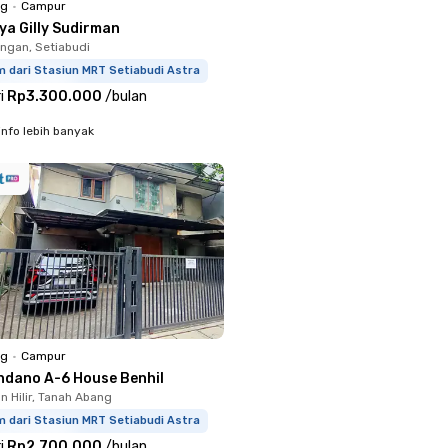
ng
•
Campur
ya Gilly Sudirman
ingan, Setiabudi
m dari Stasiun MRT Setiabudi Astra
i
Rp3.300.000
/
bulan
info lebih banyak
ng
•
Campur
ndano A-6 House Benhil
 Hilir, Tanah Abang
m dari Stasiun MRT Setiabudi Astra
i
Rp2.700.000
/
bulan