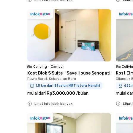
Close
Close
Coliving
•
Campur
Colivi
Kost Blok S Suite - Save House Senopati
Kost El
Rawa Barat, Kebayoran Baru
Cilandak B
1.5 km dari Stasiun MRT Istora Mandiri
622 
mulai dari
Rp3.000.000
/
bulan
mulai dar
Lihat info lebih banyak
Lihat 
Close
Close