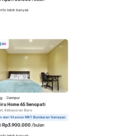
info lebih banyak
ng
•
Campur
niru Home 65 Senopati
t, Kebayoran Baru
km dari Stasiun MRT Bundaran Senayan
i
Rp3.900.000
/
bulan
info lebih banyak