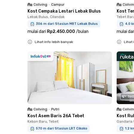
Coliving
•
Campur
Colivi
Kost Cempaka Lestari Lebak Bulus
Kost Te
Lebak Bulus, Cilandak
Tebet Bar
306 m dari Stasiun MRT Lebak Bulus
4.0 k
mulai dari
Rp2.450.000
/
bulan
mulai dar
Lihat info lebih banyak
Lihat 
Close
Close
360
Coliving
•
Putri
Colivi
Kost Asem Baris 26A Tebet
Kost Ru
Kebon Baru, Tebet
Gandaria 
570 m dari Stasiun LRT Cikoko
1.2 k