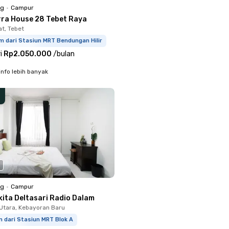
ng
•
Campur
rra House 28 Tebet Raya
at, Tebet
m dari Stasiun MRT Bendungan Hilir
i
Rp2.050.000
/
bulan
info lebih banyak
ng
•
Campur
kita Deltasari Radio Dalam
Utara, Kebayoran Baru
m dari Stasiun MRT Blok A