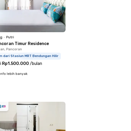
ng
•
Putri
ncoran Timur Residence
an, Pancoran
m dari Stasiun MRT Bendungan Hilir
i
Rp1.500.000
/
bulan
info lebih banyak