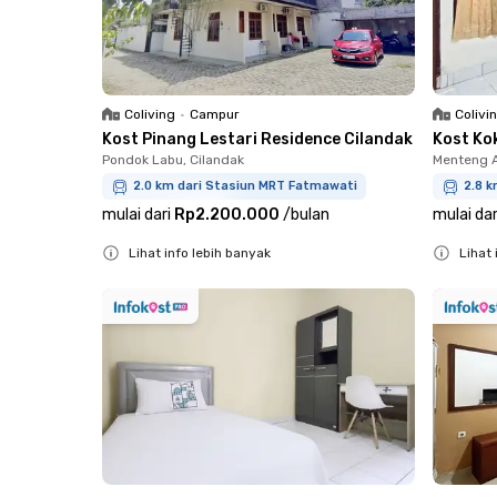
Coliving
•
Campur
Colivi
Kost Pinang Lestari Residence Cilandak
Kost Ko
Pondok Labu, Cilandak
Menteng A
2.0 km dari Stasiun MRT Fatmawati
2.8 k
mulai dari
Rp2.200.000
/
bulan
mulai dar
Lihat info lebih banyak
Lihat 
Close
Close