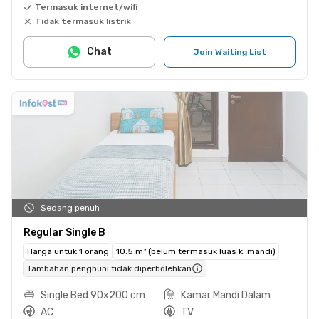
Termasuk internet/wifi
Tidak termasuk listrik
Chat
Join Waiting List
Sedang penuh
Regular Single B
Harga untuk 1 orang
10.5 m² (belum termasuk luas k. mandi)
Tambahan penghuni tidak diperbolehkan
Single Bed 90x200 cm
Kamar Mandi Dalam
AC
TV