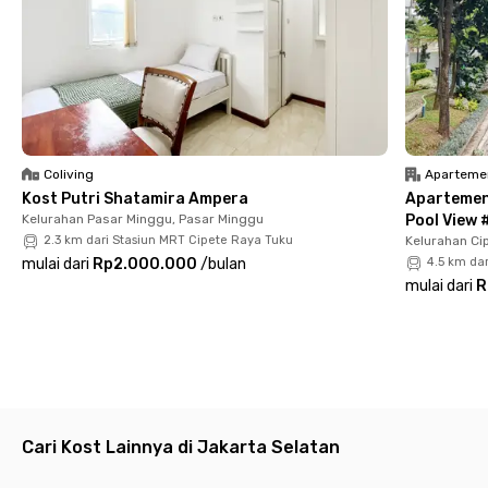
Town Square atau LOTTE Mart Fatmawati.
Nggak perlu repot bawa banyak barang kalau tinggal di
Elman
Residence
by Rukita karena semua kamarnya sudah
berperabot lengkap, termasuk TV, AC, kamar mandi dengan
water heater, dan Wi-Fi. Tersedia area komunal, dapur bersama,
hingga area parkir mobil dan motor. Jangan sampai kehabisan
kamar!
Coliving
Aparteme
Kamu juga bisa membawa hewan peliharaan, kecuali anjing,
Kost Putri Shatamira Ampera
Apartemen 
yang hanya boleh beraktivitas di area kamar.
Kelurahan Pasar Minggu, Pasar Minggu
Pool View 
Cari kost lain di Jakarta Selatan.
2.3 km dari Stasiun MRT Cipete Raya Tuku
Kelurahan Cip
mulai dari
Rp2.000.000
/
bulan
4.5 km da
mulai dari
R
Cari Kost Lainnya di Jakarta Selatan