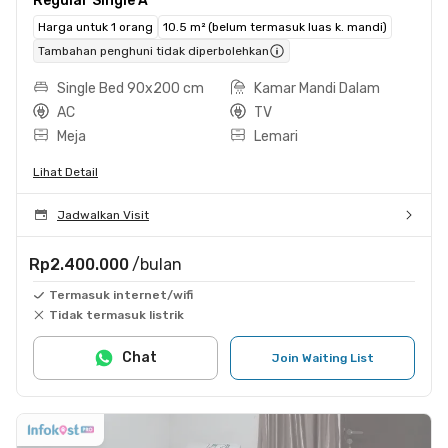
Regular Single A
Harga untuk 1 orang
10.5 m² (belum termasuk luas k. mandi)
Tambahan penghuni tidak diperbolehkan
Single Bed 90x200 cm
Kamar Mandi Dalam
AC
TV
Meja
Lemari
Lihat Detail
Jadwalkan Visit
Rp2.400.000
/bulan
Termasuk internet/wifi
Tidak termasuk listrik
Chat
Join Waiting List