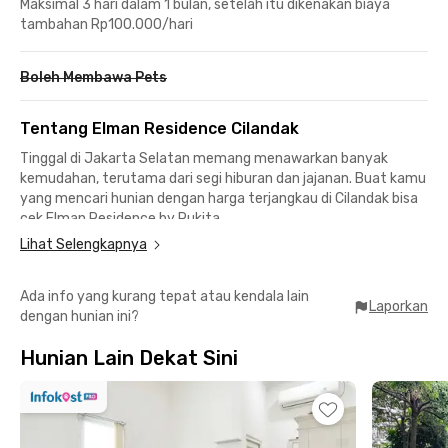
Maksimal 3 hari dalam 1 bulan, setelah itu dikenakan biaya
tambahan Rp100.000/hari
Boleh Membawa Pets
Tentang Elman Residence Cilandak
Tinggal di Jakarta Selatan memang menawarkan banyak
kemudahan, terutama dari segi hiburan dan jajanan. Buat kamu
yang mencari hunian dengan harga terjangkau di Cilandak bisa
cek
Elman Residence
by Rukita.
Lihat Selengkapnya
Letaknya sangat strategis ke perkantoran di daerah
Fatmawati, Pondok Indah, maupun TB Simatupang. Dekat juga
Ada info yang kurang tepat atau kendala lain
dari Kampus IPDN-IIP Cilandak Ampera sekitar 8 menit
Laporkan
dengan hunian ini?
berkendara dan 7 menit ke Universitas Pembangunan Nasional
"Veteran" Jakarta.
Hunian Lain Dekat Sini
Unit coliving ini hanya 3 menit berkendara dari Stasiun MRT
Fatmawati atau 4 menit ke Stasiun MRT Cipete Raya sehingga
mudah untuk menjangkau wilayah lain Jakarta. Untuk
berbelanja kebutuhan bulanan juga tinggal menuju Cilandak