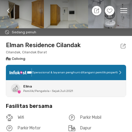
8 Agt 26 - Belum tahu
+
3
Ope
Foto
Fasilitas bersama
Lokasi
Kamar
Atura
Sedang penuh
Elman Residence Cilandak
Cilandak, Cilandak Barat
Coliving
Operasional & layanan penghuni ditangani pemilik properti
Elina
Pemilik/Pengelola
•
Sejak Juli 2021
Fasilitas bersama
Wifi
Parkir Mobil
Parkir Motor
Dapur