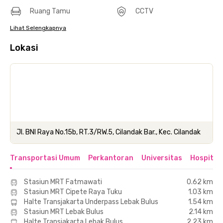
Ruang Tamu
CCTV
Lihat Selengkapnya
Lokasi
Jl. BNI Raya No.15b, RT.3/RW.5, Cilandak Bar., Kec. Cilandak
Transportasi Umum
Perkantoran
Universitas
Hospital
Stasiun MRT Fatmawati
0.62 km
Stasiun MRT Cipete Raya Tuku
1.03 km
Halte Transjakarta Underpass Lebak Bulus
1.54 km
Stasiun MRT Lebak Bulus
2.14 km
Halte Transjakarta Lebak Bulus
2.23 km