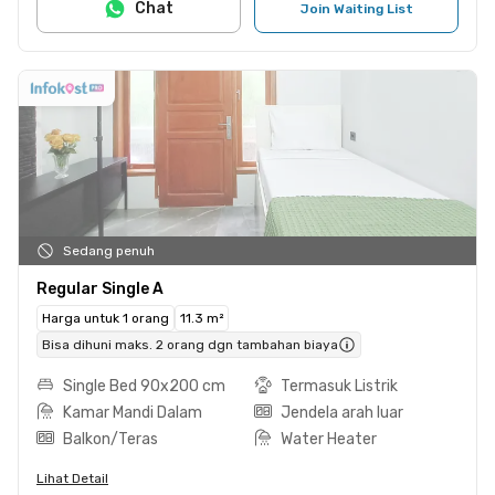
Chat
Join Waiting List
Sedang penuh
Regular Single A
Harga untuk 1 orang
11.3 m²
Bisa dihuni maks. 2 orang dgn tambahan biaya
Single Bed 90x200 cm
Termasuk Listrik
Kamar Mandi Dalam
Jendela arah luar
Balkon/Teras
Water Heater
Lihat Detail