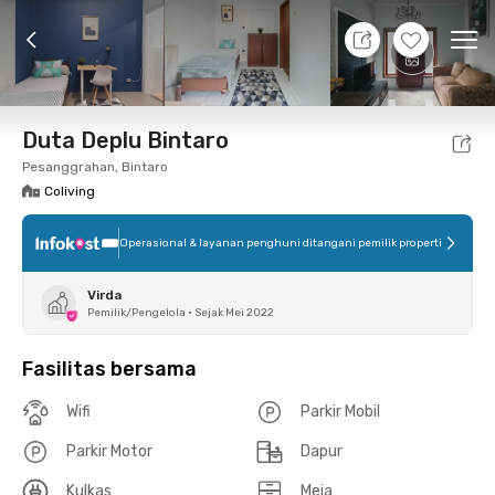
10 Agt 26 - Belum tahu
+
12
Ope
Foto
Fasilitas bersama
Lokasi
Kamar
Atura
Duta Deplu Bintaro
Pesanggrahan, Bintaro
Coliving
Operasional & layanan penghuni ditangani pemilik properti
Virda
Pemilik/Pengelola
•
Sejak Mei 2022
Fasilitas bersama
Wifi
Parkir Mobil
Parkir Motor
Dapur
Kulkas
Meja