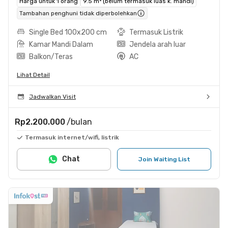
Harga untuk 1 orang
9.5 m² (belum termasuk luas k. mandi)
Tambahan penghuni tidak diperbolehkan
Single Bed 100x200 cm
Termasuk Listrik
Kamar Mandi Dalam
Jendela arah luar
Balkon/Teras
AC
Lihat Detail
Jadwalkan Visit
Rp2.200.000
/bulan
Termasuk internet/wifi, listrik
Chat
Join Waiting List