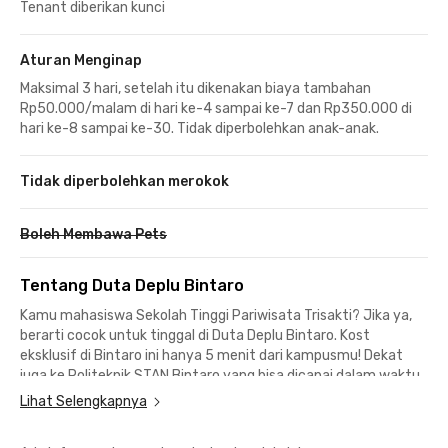
Tenant diberikan kunci
Aturan Menginap
Maksimal 3 hari, setelah itu dikenakan biaya tambahan
Rp50.000/malam di hari ke-4 sampai ke-7 dan Rp350.000 di
hari ke-8 sampai ke-30. Tidak diperbolehkan anak-anak.
Tidak diperbolehkan merokok
Boleh Membawa Pets
Tentang Duta Deplu Bintaro
Kamu mahasiswa Sekolah Tinggi Pariwisata Trisakti? Jika ya,
berarti cocok untuk tinggal di Duta Deplu Bintaro. Kost
eksklusif di Bintaro ini hanya 5 menit dari kampusmu! Dekat
juga ke Politeknik STAN Bintaro yang bisa dicapai dalam waktu
11 menit berkendara dari kampus STAN, lho.
Lihat Selengkapnya
Selain itu Universitas Muhammadiyah dan Universitas Islam