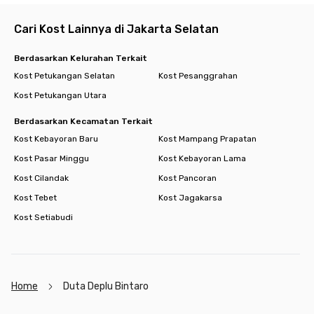
Masa kamu nggak tertarik tinggal di kost Bintaro yang
Cari Kost Lainnya di Jakarta Selatan
serbaada ini? Yuk, pesan kamar sekarang!
Cari kost lain di Bintaro.
Berdasarkan Kelurahan Terkait
Kost Petukangan Selatan
Kost Pesanggrahan
Kost Petukangan Utara
Berdasarkan Kecamatan Terkait
Kost Kebayoran Baru
Kost Mampang Prapatan
Kost Pasar Minggu
Kost Kebayoran Lama
Kost Cilandak
Kost Pancoran
Kost Tebet
Kost Jagakarsa
Kost Setiabudi
Home
Duta Deplu Bintaro