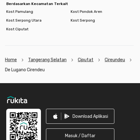
Berdasarkan Kecamatan Terkait
Kost Pamulang
Kost Pondok Aren
Kost Serpong Utara
Kost Serpong
Kost Ciputat
Home
Tangerang Selatan
Ciputat
Cireundeu
De Lugano Cirendeu
Footer
Download Aplikasi
Masuk / Daftar