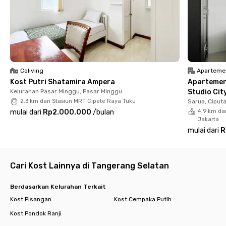
Ice Cream and Coffee bisa ditempuh kurang dari 15 menit, dan
Pondok Indah Mall bisa ditempuh hanya dalam 20 menit saja.
Fasilitas di De Lugano Cirendeu juga pastinya lengkap banget
karena setiap kamarnya sudah full furnished dengan TV dan
kamar mandi dalam beserta water heater, shower, dan
wastafel. Ada juga fasilitas bersama seperti area parkir yang
Coliving
Aparteme
bisa kamu gunakan jika membawa kendaraan pribadi.
Kost Putri Shatamira Ampera
Apartemen
Kelurahan Pasar Minggu, Pasar Minggu
Studio Cit
2.3 km dari Stasiun MRT Cipete Raya Tuku
Sarua, Ciput
mulai dari
Rp2.000.000
/
bulan
4.9 km dar
Jakarta
mulai dari
R
Cari Kost Lainnya di Tangerang Selatan
Berdasarkan Kelurahan Terkait
Kost Pisangan
Kost Cempaka Putih
Kost Pondok Ranji