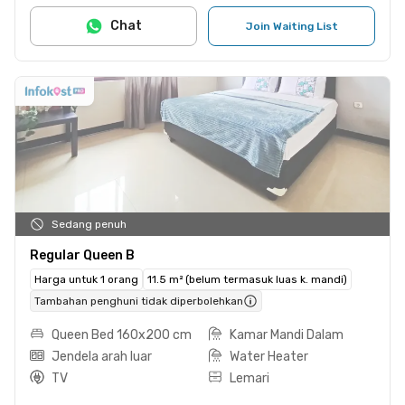
Chat
Join Waiting List
Sedang penuh
Regular Queen B
Harga untuk 1 orang
11.5 m² (belum termasuk luas k. mandi)
Tambahan penghuni tidak diperbolehkan
Queen Bed 160x200 cm
Kamar Mandi Dalam
Jendela arah luar
Water Heater
TV
Lemari