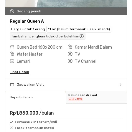
Sedang penuh
Regular Queen A
Harga untuk 1 orang
11 m² (belum termasuk luas k. mandi)
Tambahan penghuni tidak diperbolehkan
Queen Bed 160x200 cm
Kamar Mandi Dalam
Water Heater
TV
Lemari
TV Channel
Lihat Detail
Jadwalkan Visit
Pelunasan di awal
Bayar bulanan
s.d. -12%
Rp1.850.000
/bulan
Termasuk internet/wifi
Tidak termasuk listrik