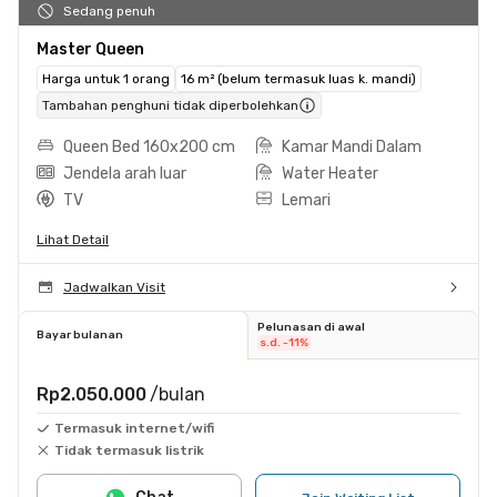
Sedang penuh
Master Queen
Harga untuk 1 orang
16 m² (belum termasuk luas k. mandi)
Tambahan penghuni tidak diperbolehkan
Queen Bed 160x200 cm
Kamar Mandi Dalam
Jendela arah luar
Water Heater
TV
Lemari
Lihat Detail
Jadwalkan Visit
Pelunasan di awal
Bayar bulanan
s.d. -11%
Rp2.050.000
/bulan
Termasuk internet/wifi
Tidak termasuk listrik