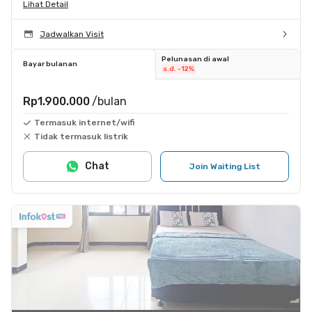
Lihat Detail
Jadwalkan Visit
Pelunasan di awal
Bayar bulanan
s.d. -12%
Rp1.900.000
/bulan
Termasuk internet/wifi
Tidak termasuk listrik
Chat
Join Waiting List