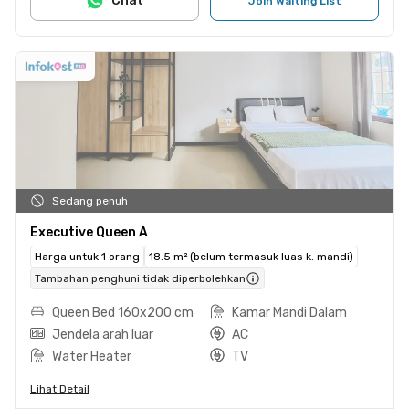
Chat
Join Waiting List
Sedang penuh
Executive Queen A
Harga untuk 1 orang
18.5 m² (belum termasuk luas k. mandi)
Tambahan penghuni tidak diperbolehkan
Queen Bed 160x200 cm
Kamar Mandi Dalam
Jendela arah luar
AC
Water Heater
TV
Lihat Detail