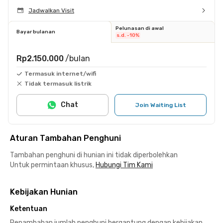
Jadwalkan Visit
Pelunasan di awal
Bayar bulanan
s.d. -10%
Rp2.150.000
/bulan
Termasuk internet/wifi
Tidak termasuk listrik
Chat
Join Waiting List
Aturan Tambahan Penghuni
Tambahan penghuni di hunian ini tidak diperbolehkan
Untuk permintaan khusus,
Hubungi Tim Kami
Kebijakan Hunian
Ketentuan
Penambahan jumlah penghuni bergantung dengan kebijakan