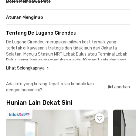
Boleh Membawa Pets
Aturan Menginap
Tentang De Lugano Cirendeu
De Lugano Cirendeu merupakan pilihan kost terbaik yang
terletak di kawasan strategis dan tidak jauh dari Jakarta
Selatan. Menuju Stasiun MRT Lebak Bulus atau Terminal Lebak
Bulus, kamu hanya memerlukan waktu 10 menit saja dari kost
Cirendeu ini.
Lihat Selengkapnya
Sementara untuk menuju gedung perkantoran seperti
Ada info yang kurang tepat atau kendala lain
Metropolitan Tower atau South Quarter, kamu hanya butuh
Laporkan
dengan hunian ini?
sekitar 15 menit perjalanan saja. De Lugano Cirendeu juga
cukup strategis bagi kamu yang berkuliah di Universitas
Hunian Lain Dekat Sini
Muhammadiyah Jakarta maupun UIN Syarif Hidayatullah
Jakarta yang bisa ditempuh kurang dari 15 menit.
Ngekost di De Lugano Cirendeu juga akan memudahkanmu
mencari tempat makan, nongkrong, maupun hiburan. Shabu
Hachi Lebak Bulus bisa ditempuh dalam 10 menit, Three Folks