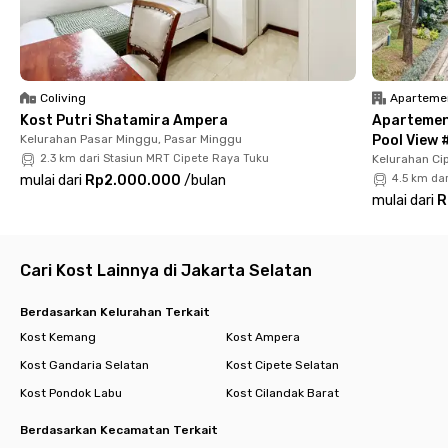
Fasilitas di
Cempaka Lestari Lebak Bulus
sendiri nggak kalah
lengkap. Semua kamar sudah fully furnished dengan koneksi
internet, dapur bersama, serta area parkir untuk mobil maupun
motor. Tidak ketinggalan jasa pembersihan kamar harian.
Komplet!
Coliving
Aparteme
Untuk membawa anabul kesayanganmu harus mendapatkan
Kost Putri Shatamira Ampera
Apartemen 
approval dari owner, ya.
Kelurahan Pasar Minggu, Pasar Minggu
Pool View 
2.3 km dari Stasiun MRT Cipete Raya Tuku
Kelurahan Cip
Cari kost lain di Jakarta Selatan.
mulai dari
Rp2.000.000
/
bulan
4.5 km da
mulai dari
R
Cari Kost Lainnya di Jakarta Selatan
Berdasarkan Kelurahan Terkait
Kost Kemang
Kost Ampera
Kost Gandaria Selatan
Kost Cipete Selatan
Kost Pondok Labu
Kost Cilandak Barat
Berdasarkan Kecamatan Terkait