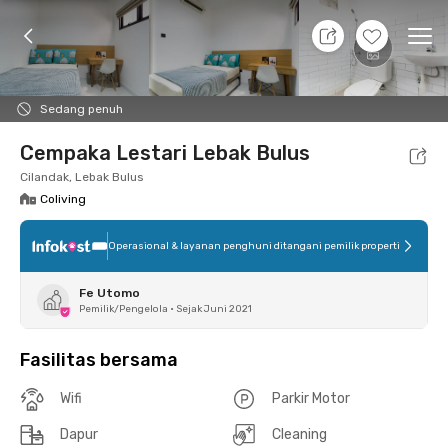
9 Agt 26 - Belum tahu
+
4
Ope
Foto
Fasilitas bersama
Lokasi
Kamar
Atura
Sedang penuh
Cempaka Lestari Lebak Bulus
Cilandak, Lebak Bulus
Coliving
Operasional & layanan penghuni ditangani pemilik properti
Fe Utomo
Pemilik/Pengelola
•
Sejak Juni 2021
Fasilitas bersama
Wifi
Parkir Motor
Dapur
Cleaning