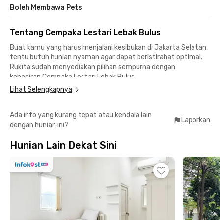
Boleh Membawa Pets
Tentang Cempaka Lestari Lebak Bulus
Buat kamu yang harus menjalani kesibukan di Jakarta Selatan,
tentu butuh hunian nyaman agar dapat beristirahat optimal.
Rukita sudah menyediakan pilihan sempurna dengan
kehadiran
Cempaka Lestari Lebak Bulus
.
Lihat Selengkapnya
Lokasinya strategis untuk menuju kantor maupun kampus
sehingga cocok buat para karyawan bahkan mahasiswa
Ada info yang kurang tepat atau kendala lain
Universitas Prasetiya Mulya Kampus Cilandak. Soal
Laporkan
dengan hunian ini?
transportasi juga nggak bakal repot karena Stasiun MRT Lebak
Bulus Grab dan Terminal Lebak Bulus cuma sekitar 6 menit saja
Hunian Lain Dekat Sini
dari hunian.
Mencari hiburan atau butuh belanja? Tinggal ke Pondok Indah
Mall, Carrefour Lebak Bulus, atau Cilandak Town Square. Unit
coliving di tengah kompleks perumahan eksklusif ini juga
dikelilingi oleh rumah sakit yang akan membuatmu merasa
lebih aman jika ada kondisi darurat.