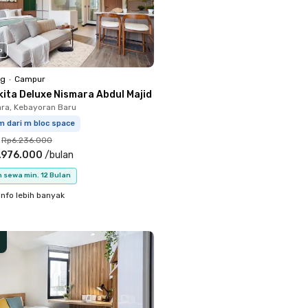
o
ng
•
Campur
kita Deluxe Nismara Abdul Majid
ara, Kebayoran Baru
m dari m bloc space
Rp6.236.000
.976.000
/
bulan
 sewa min. 12 Bulan
info lebih banyak