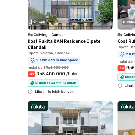
360
Vide
Coliving
•
Campur
Colivi
Kost Rukita 8AM Residence Cipete
Kost Ru
Cilandak
Cipete Ut
Cipete Selatan, Cilandak
2.8 k
2.7 km dari m bloc space
mulai dari
mulai dari
Rp5.900.000
Rp5
-
4
%
Rp5.400.000
/
bulan
-
8
%
Diskon
Diskon sewa min. 12 Bulan
Lihat 
Lihat info lebih banyak
Close
Close