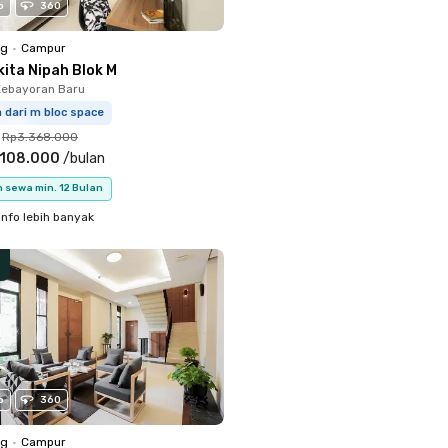
o
360
ng
•
Campur
kita Nipah Blok M
Kebayoran Baru
m dari m bloc space
Rp3.368.000
.108.000
/
bulan
 sewa min. 12 Bulan
info lebih banyak
o
360
ng
•
Campur