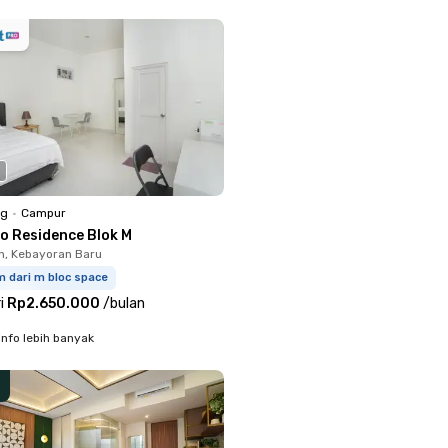
ng
•
Campur
lo Residence Blok M
, Kebayoran Baru
m dari m bloc space
i
Rp2.650.000
/
bulan
info lebih banyak