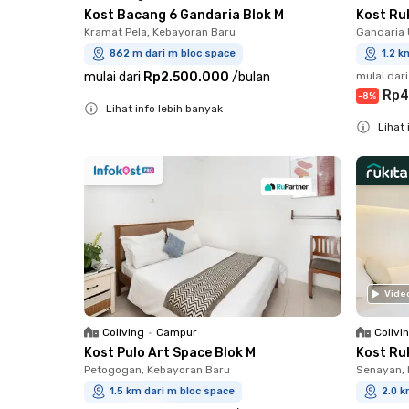
Kost Bacang 6 Gandaria Blok M
Kost Ru
Kramat Pela, Kebayoran Baru
Gandaria 
862 m dari m bloc space
1.2 k
mulai dari
Rp2.500.000
/
bulan
mulai dari
Rp4
-
8
%
Lihat info lebih banyak
Lihat 
Close
Close
Vide
Coliving
•
Campur
Colivi
Kost Pulo Art Space Blok M
Kost Ru
Petogogan, Kebayoran Baru
Senayan, 
1.5 km dari m bloc space
2.0 k