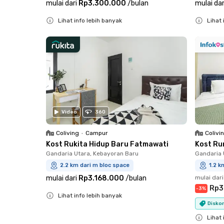
mulai dari
Rp3.300.000
/
bulan
mulai dar
Lihat info lebih banyak
Lihat 
Close
Close
Video
360
Coliving
•
Campur
Colivi
Kost Rukita Hidup Baru Fatmawati
Kost Ru
Gandaria Utara, Kebayoran Baru
Gandaria 
2.2 km dari m bloc space
1.2 k
mulai dari
Rp3.168.000
/
bulan
mulai dari
Rp3
-
3
%
Lihat info lebih banyak
Diskon
Close
Lihat 