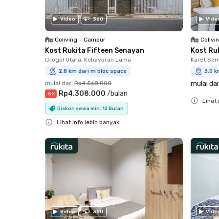
Video
360
Vide
Coliving
•
Campur
Colivi
Kost Rukita Fifteen Senayan
Kost Ru
Grogol Utara, Kebayoran Lama
Karet Sem
2.8 km dari m bloc space
3.0 k
mulai dari
Rp4.568.000
mulai dar
Rp4.308.000
/
bulan
-
5
%
Lihat 
Diskon sewa min. 12 Bulan
Close
Lihat info lebih banyak
Close
Video
360
Vide