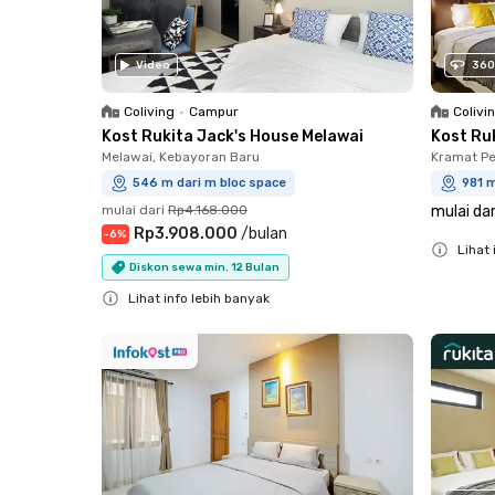
Video
360
Coliving
•
Campur
Colivi
Kost Rukita Jack's House Melawai
Kost Ru
Melawai, Kebayoran Baru
Kramat Pe
546 m dari m bloc space
981 m
mulai dari
Rp4.168.000
mulai dar
Rp3.908.000
/
bulan
-
6
%
Lihat 
Diskon sewa min. 12 Bulan
Close
Lihat info lebih banyak
Close