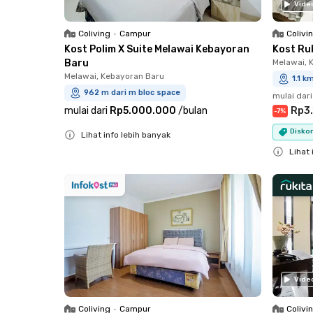
Vide
Coliving
•
Campur
Colivi
Kost Polim X Suite Melawai Kebayoran
Kost Ru
Baru
Melawai, 
Melawai, Kebayoran Baru
1.1 k
962 m dari m bloc space
mulai dari
mulai dari
Rp5.000.000
/
bulan
Rp3
-
7
%
Diskon
Lihat info lebih banyak
Close
Lihat 
Close
Vide
Coliving
•
Campur
Colivi