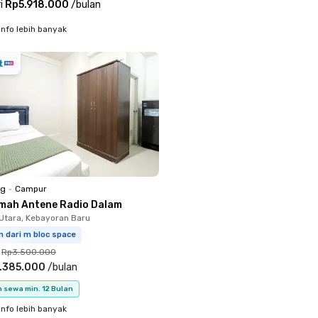
i
Rp5.918.000
/
bulan
info lebih banyak
ng
•
Campur
mah Antene Radio Dalam
Utara, Kebayoran Baru
m dari m bloc space
Rp3.500.000
.385.000
/
bulan
 sewa min. 12 Bulan
info lebih banyak