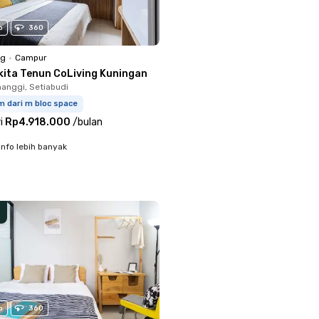
o
360
ng
•
Campur
kita Tenun CoLiving Kuningan
anggi, Setiabudi
m dari m bloc space
i
Rp4.918.000
/
bulan
info lebih banyak
o
360