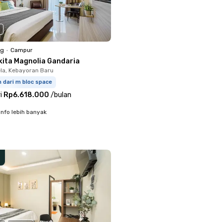
ng
•
Campur
kita Magnolia Gandaria
la, Kebayoran Baru
 dari m bloc space
i
Rp6.618.000
/
bulan
info lebih banyak