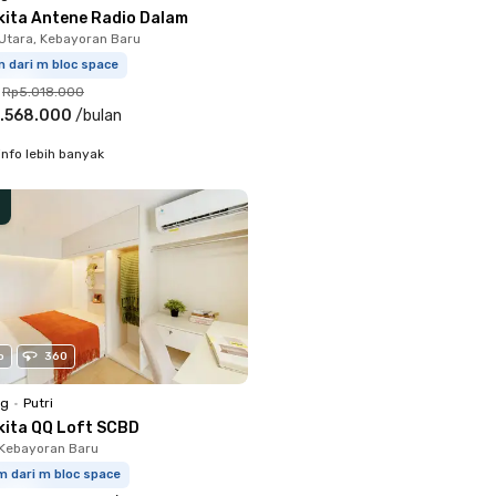
kita Antene Radio Dalam
Utara, Kebayoran Baru
m dari m bloc space
Rp5.018.000
.568.000
/
bulan
info lebih banyak
o
360
ng
•
Putri
kita QQ Loft SCBD
Kebayoran Baru
m dari m bloc space