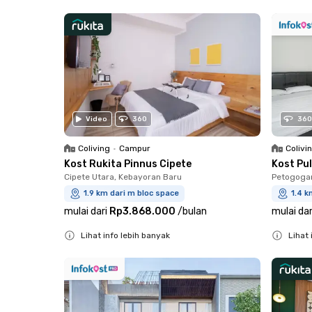
Close
Video
360
360
Coliving
•
Campur
Colivi
Kost Rukita Pinnus Cipete
Kost Pu
Cipete Utara, Kebayoran Baru
Petogogan
1.9 km dari m bloc space
1.4 k
mulai dari
Rp3.868.000
/
bulan
mulai dar
Lihat info lebih banyak
Lihat 
Close
Close