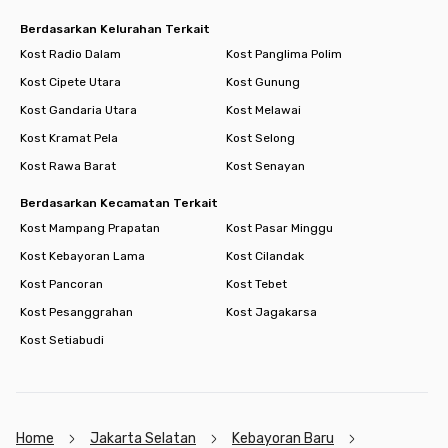
Berdasarkan Kelurahan Terkait
Kost Radio Dalam
Kost Panglima Polim
Kost Cipete Utara
Kost Gunung
Kost Gandaria Utara
Kost Melawai
Kost Kramat Pela
Kost Selong
Kost Rawa Barat
Kost Senayan
Berdasarkan Kecamatan Terkait
Kost Mampang Prapatan
Kost Pasar Minggu
Kost Kebayoran Lama
Kost Cilandak
Kost Pancoran
Kost Tebet
Kost Pesanggrahan
Kost Jagakarsa
Kost Setiabudi
Home
Jakarta Selatan
Kebayoran Baru