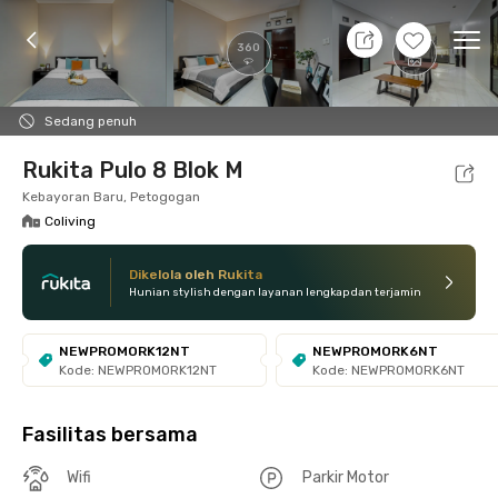
8 Agt 26 - Belum tahu
+
7
Ope
360
Foto
Fasilitas bersama
Lokasi
Kamar
Atura
Sedang penuh
Rukita Pulo 8 Blok M
Kebayoran Baru, Petogogan
Coliving
Dikelola oleh Rukita
Hunian stylish dengan layanan lengkap dan terjamin
NEWPROMORK12NT
NEWPROMORK6NT
Kode: NEWPROMORK12NT
Kode: NEWPROMORK6NT
Fasilitas bersama
Wifi
Parkir Motor