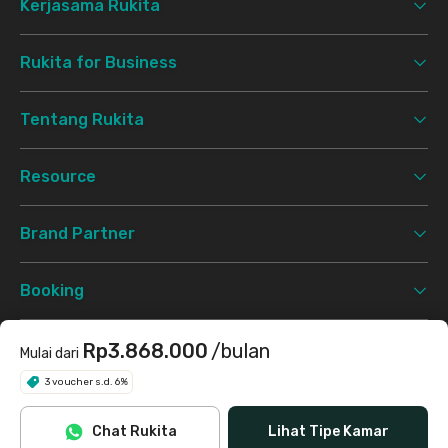
Kerjasama Rukita
Rukita for Business
Tentang Rukita
Resource
Brand Partner
Booking
Support
Rp3.868.000
/bulan
Mulai dari
3 voucher s.d. 6%
Syarat & Ketentuan
Kebijakan Privasi
©
2026 Rukita. All rights reserved.
Chat Rukita
Lihat Tipe Kamar
Facebook
Instagram
Twitter
TikTok