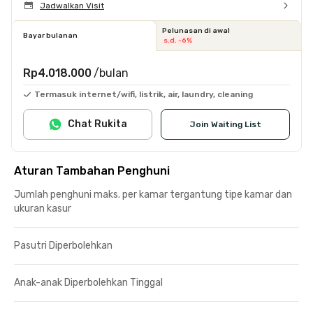
Jadwalkan Visit
Pelunasan di awal
Bayar bulanan
s.d. -6%
Rp4.018.000
/bulan
Termasuk internet/wifi, listrik, air, laundry, cleaning
Chat Rukita
Join Waiting List
Aturan Tambahan Penghuni
Jumlah penghuni maks. per kamar tergantung tipe kamar dan
ukuran kasur
Pasutri Diperbolehkan
Anak-anak Diperbolehkan Tinggal