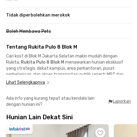
Tidak diperbolehkan merokok
Boleh Membawa Pets
Tentang Rukita Pulo 8 Blok M
Cari kost di Blok M Jakarta Selatan makin mudah dengan
Rukita.
Rukita Pulo 8 Blok M
menawarkan hunian eksklusif
yang strategis, dekat kampus, area perkantoran, pusat
perbelanjaan, dan akses transportasi publik seperti MRT dan
terminal bus. Cocok untuk mahasiswa dan karyawan yang
Lihat Selengkapnya
membutuhkan mobilitas cepat dan kenyamanan maksimal.
Lokasi premium dekat kampus, kantor, dan area hangout
Ada info yang kurang tepat atau kendala lain
📍 STIK PTIK (Sekolah Tinggi Ilmu Kepolisian) – 3 menit
Laporkan
dengan hunian ini?
📍 Terminal Blok M & MRT Blok M – 10 menit berkendara
📍 Sudirman / Fatmawati / Kapten Tendean / Gatot Subroto –
Hunian Lain Dekat Sini
< 15 menit ke area perkantoran
📍 M Bloc Space / Senopati / Kemang – hitungan menit
Belanja dan kebutuhan harian juga gampang:
📍 Blok M Plaza – dekat