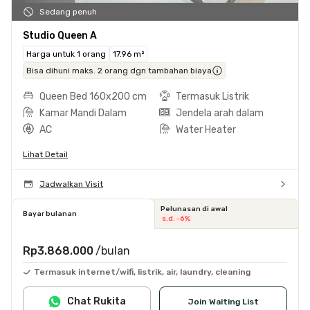
Sedang penuh
Studio Queen A
Harga untuk 1 orang
17.96 m²
Bisa dihuni maks. 2 orang dgn tambahan biaya
Queen Bed 160x200 cm
Termasuk Listrik
Kamar Mandi Dalam
Jendela arah dalam
AC
Water Heater
Lihat Detail
Jadwalkan Visit
Pelunasan di awal
Bayar bulanan
s.d. -6%
Rp3.868.000
/bulan
Termasuk internet/wifi, listrik, air, laundry, cleaning
Chat Rukita
Join Waiting List