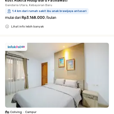
Kost Rukita Hidup Baru Fatmawati
Gandaria Utara, Kebayoran Baru
1.4 km dari rumah sakit ibu anak brawijaya antasari
mulai dari
Rp3.168.000
/
bulan
Lihat info lebih banyak
Close
Coliving
•
Campur