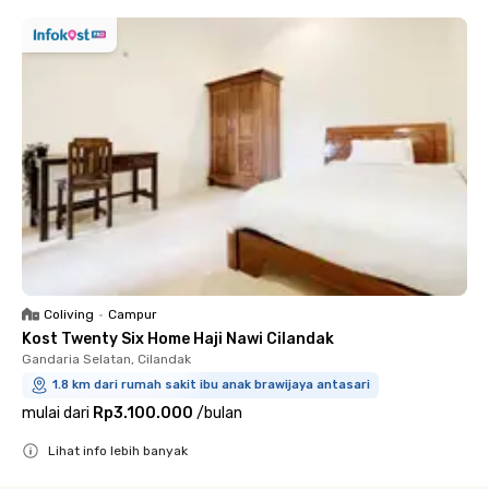
Coliving
•
Campur
Kost Twenty Six Home Haji Nawi Cilandak
Gandaria Selatan, Cilandak
1.8 km dari rumah sakit ibu anak brawijaya antasari
mulai dari
Rp3.100.000
/
bulan
Lihat info lebih banyak
Close