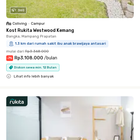
360
Coliving
•
Campur
Kost Rukita Westwood Kemang
Bangka, Mampang Prapatan
1.3 km dari rumah sakit ibu anak brawijaya antasari
mulai dari
Rp3.368.000
Rp3.108.000
/
bulan
-
7
%
Diskon sewa min. 12 Bulan
Lihat info lebih banyak
Close