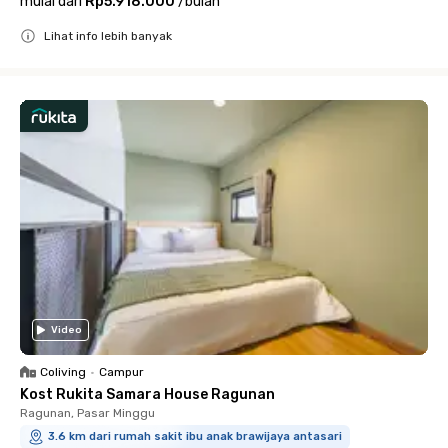
mulai dari
Rp5.918.000
/
bulan
Lihat info lebih banyak
Close
Video
Coliving
•
Campur
Kost Rukita Samara House Ragunan
Ragunan, Pasar Minggu
3.6 km dari rumah sakit ibu anak brawijaya antasari