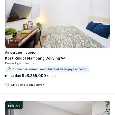
360
Coliving
•
Campur
Kost Rukita Mampang Coliving 94
Duren Tiga, Pancoran
2.7 km dari rumah sakit ibu anak brawijaya antasari
mulai dari
Rp3.268.000
/
bulan
Lihat info lebih banyak
Close