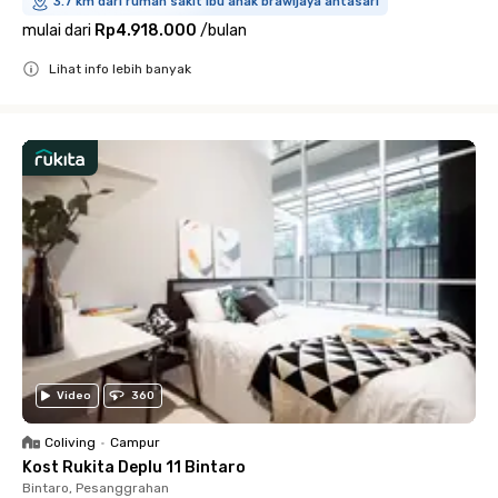
3.7 km dari rumah sakit ibu anak brawijaya antasari
mulai dari
Rp4.918.000
/
bulan
Lihat info lebih banyak
Close
Video
360
Coliving
•
Campur
Kost Rukita Deplu 11 Bintaro
Bintaro, Pesanggrahan