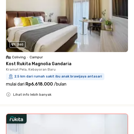
360
Coliving
•
Campur
Kost Rukita Magnolia Gandaria
Kramat Pela, Kebayoran Baru
2.5 km dari rumah sakit ibu anak brawijaya antasari
mulai dari
Rp6.618.000
/
bulan
Lihat info lebih banyak
Close