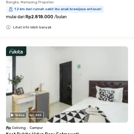
Bangka, Mampang Prapatan
1.2 km dari rumah sakit ibu anak brawijaya antasari
mulai dari
Rp2.818.000
/
bulan
Lihat info lebih banyak
Close
Video
360
Coliving
•
Campur