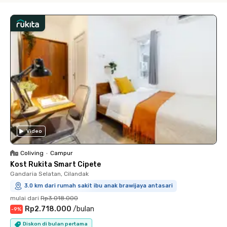
Video
Coliving
•
Campur
Kost Rukita Smart Cipete
Gandaria Selatan, Cilandak
3.0 km dari rumah sakit ibu anak brawijaya antasari
mulai dari
Rp3.018.000
Rp2.718.000
/
bulan
-
9
%
Diskon di bulan pertama