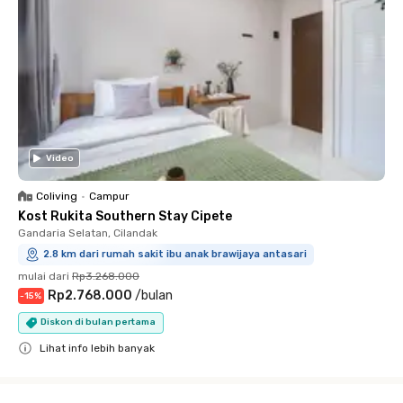
Video
Coliving
•
Campur
Kost Rukita Southern Stay Cipete
Gandaria Selatan, Cilandak
2.8 km dari rumah sakit ibu anak brawijaya antasari
mulai dari
Rp3.268.000
Rp2.768.000
/
bulan
-
15
%
Diskon di bulan pertama
Lihat info lebih banyak
Close