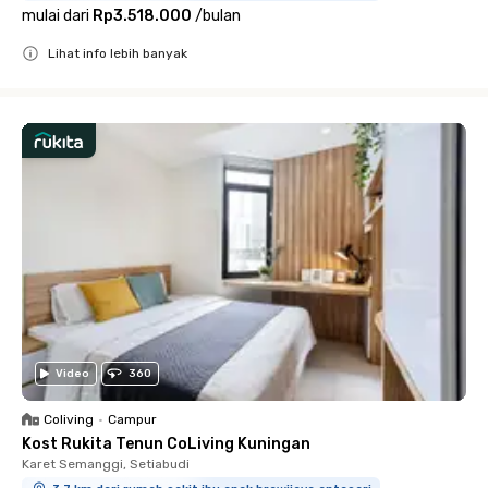
mulai dari
Rp3.518.000
/
bulan
Lihat info lebih banyak
Close
Video
360
Coliving
•
Campur
Kost Rukita Tenun CoLiving Kuningan
Karet Semanggi, Setiabudi