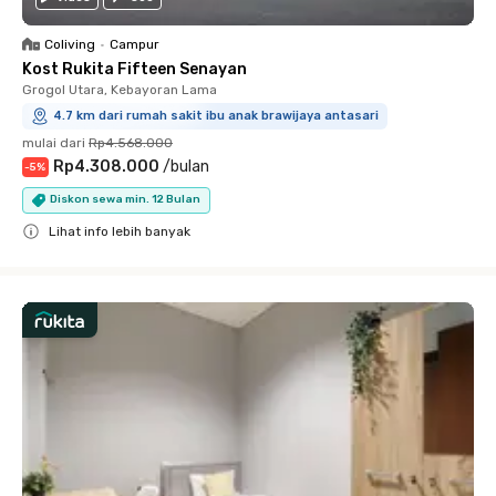
Coliving
•
Campur
Kost Rukita Fifteen Senayan
Grogol Utara, Kebayoran Lama
4.7 km dari rumah sakit ibu anak brawijaya antasari
mulai dari
Rp4.568.000
Rp4.308.000
/
bulan
-
5
%
Diskon sewa min. 12 Bulan
Lihat info lebih banyak
Close