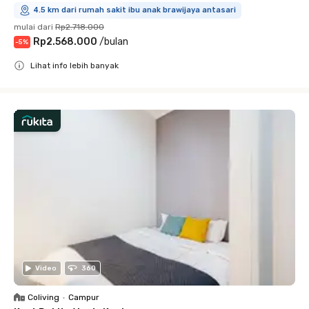
4.5 km dari rumah sakit ibu anak brawijaya antasari
mulai dari
Rp2.718.000
Rp2.568.000
/
bulan
-
5
%
Lihat info lebih banyak
Close
Video
360
Coliving
•
Campur