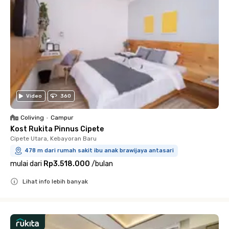
Video
360
Coliving
•
Campur
Kost Rukita Pinnus Cipete
Cipete Utara, Kebayoran Baru
478 m dari rumah sakit ibu anak brawijaya antasari
mulai dari
Rp3.518.000
/
bulan
Lihat info lebih banyak
Close