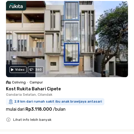
Video
360
Coliving
•
Campur
Kost Rukita Bahari Cipete
Gandaria Selatan, Cilandak
2.8 km dari rumah sakit ibu anak brawijaya antasari
mulai dari
Rp3.118.000
/
bulan
Lihat info lebih banyak
Close