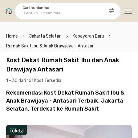
Cari hunianmu
8 Agt 26 - Belum tahu
Ope
Home
Jakarta Selatan
Kebayoran Baru
Rumah Sakit Ibu & Anak Brawijaya - Antasari
Kost Dekat Rumah Sakit Ibu dan Anak
Brawijaya Antasari
1 - 30 dari 161 Kost
Tersedia
Rekomendasi Kost Dekat Rumah Sakit Ibu &
Anak Brawijaya - Antasari Terbaik, Jakarta
Selatan, Terdekat ke Rumah Sakit