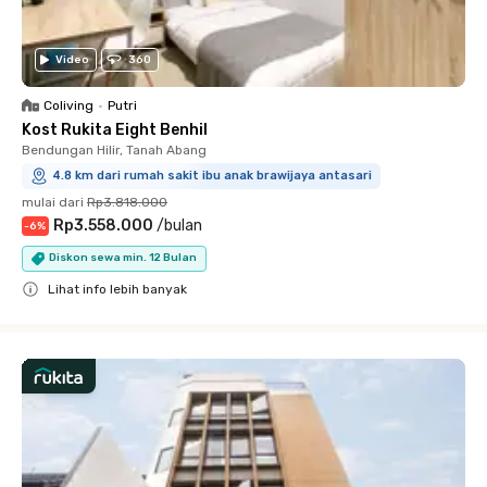
Video
360
Coliving
•
Putri
Kost Rukita Eight Benhil
Bendungan Hilir, Tanah Abang
4.8 km dari rumah sakit ibu anak brawijaya antasari
mulai dari
Rp3.818.000
Rp3.558.000
/
bulan
-
6
%
Diskon sewa min. 12 Bulan
Lihat info lebih banyak
Close