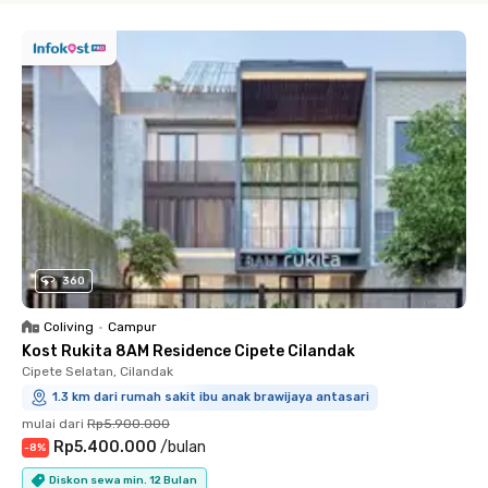
360
Coliving
•
Campur
Kost Rukita 8AM Residence Cipete Cilandak
Cipete Selatan, Cilandak
1.3 km dari rumah sakit ibu anak brawijaya antasari
mulai dari
Rp5.900.000
Rp5.400.000
/
bulan
-
8
%
Diskon sewa min. 12 Bulan