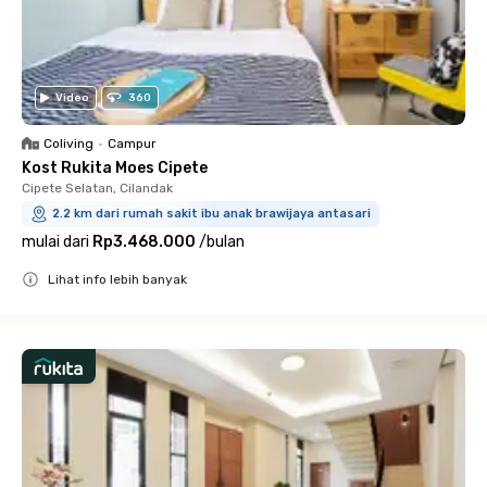
Video
360
Coliving
•
Campur
Kost Rukita Moes Cipete
Cipete Selatan, Cilandak
2.2 km dari rumah sakit ibu anak brawijaya antasari
mulai dari
Rp3.468.000
/
bulan
Lihat info lebih banyak
Close