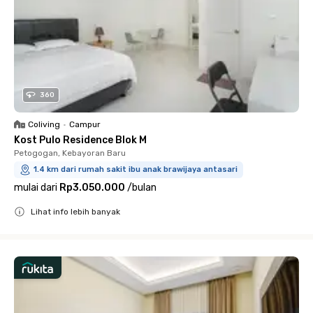
360
Coliving
•
Campur
Kost Pulo Residence Blok M
Petogogan, Kebayoran Baru
1.4 km dari rumah sakit ibu anak brawijaya antasari
mulai dari
Rp3.050.000
/
bulan
Lihat info lebih banyak
Close