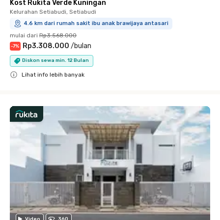
Kost Rukita Verde Kuningan
Kelurahan Setiabudi, Setiabudi
4.6 km dari rumah sakit ibu anak brawijaya antasari
mulai dari
Rp3.568.000
Rp3.308.000
/
bulan
-
7
%
Diskon sewa min. 12 Bulan
Lihat info lebih banyak
Close
Video
360