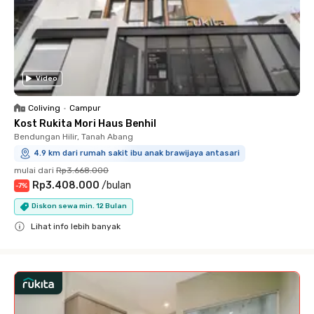
Video
Coliving
•
Campur
Kost Rukita Mori Haus Benhil
Bendungan Hilir, Tanah Abang
4.9 km dari rumah sakit ibu anak brawijaya antasari
mulai dari
Rp3.668.000
Rp3.408.000
/
bulan
-
7
%
Diskon sewa min. 12 Bulan
Lihat info lebih banyak
Close