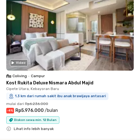
Video
Coliving
•
Campur
Kost Rukita Deluxe Nismara Abdul Majid
Cipete Utara, Kebayoran Baru
1.3 km dari rumah sakit ibu anak brawijaya antasari
mulai dari
Rp6.236.000
Rp5.976.000
/
bulan
-
4
%
Diskon sewa min. 12 Bulan
Lihat info lebih banyak
Close