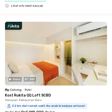
Lihat info lebih banyak
Close
Video
360
Coliving
•
Putri
Kost Rukita QQ Loft SCBD
Senayan, Kebayoran Baru
3.2 km dari rumah sakit ibu anak brawijaya antasari