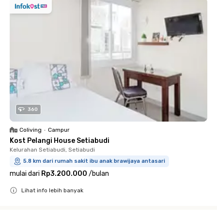
360
Coliving
•
Campur
Kost Pelangi House Setiabudi
Kelurahan Setiabudi, Setiabudi
5.8 km dari rumah sakit ibu anak brawijaya antasari
mulai dari
Rp3.200.000
/
bulan
Lihat info lebih banyak
Close