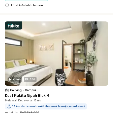
Lihat info lebih banyak
Close
Video
360
Coliving
•
Campur
Kost Rukita Nipah Blok M
Melawai, Kebayoran Baru
1.1 km dari rumah sakit ibu anak brawijaya antasari
mulai dari
Rp3.368.000