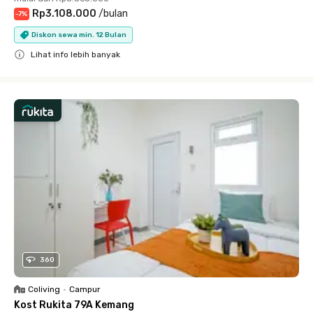
Rp3.108.000
/
bulan
-
7
%
Diskon sewa min. 12 Bulan
Lihat info lebih banyak
Close
360
Coliving
•
Campur
Kost Rukita 79A Kemang