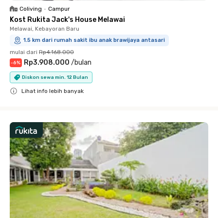
Coliving
•
Campur
Kost Rukita Jack's House Melawai
Melawai, Kebayoran Baru
1.5 km dari rumah sakit ibu anak brawijaya antasari
mulai dari
Rp4.168.000
Rp3.908.000
/
bulan
-
6
%
Diskon sewa min. 12 Bulan
Lihat info lebih banyak
Close