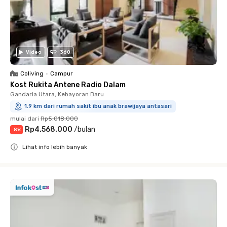
Video
360
Coliving
•
Campur
Kost Rukita Antene Radio Dalam
Gandaria Utara, Kebayoran Baru
1.9 km dari rumah sakit ibu anak brawijaya antasari
mulai dari
Rp5.018.000
Rp4.568.000
/
bulan
-
8
%
Lihat info lebih banyak
Close