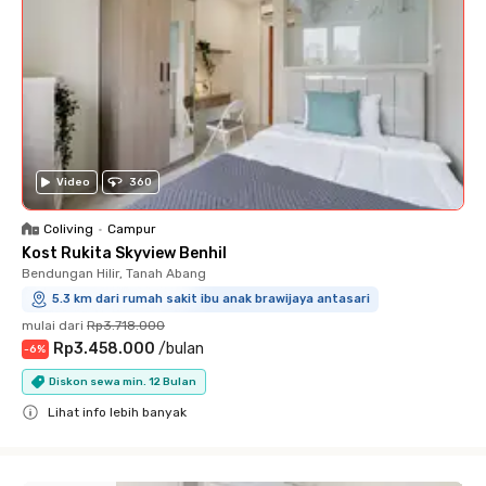
Video
360
Coliving
•
Campur
Kost Rukita Skyview Benhil
Bendungan Hilir, Tanah Abang
5.3 km dari rumah sakit ibu anak brawijaya antasari
mulai dari
Rp3.718.000
Rp3.458.000
/
bulan
-
6
%
Diskon sewa min. 12 Bulan
Lihat info lebih banyak
Close