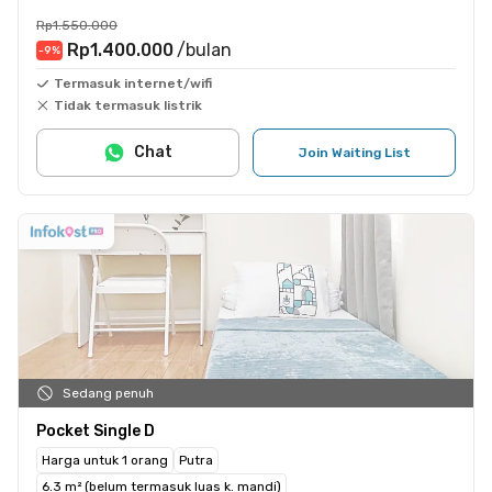
Rp1.550.000
Rp1.400.000
/bulan
-9
%
Termasuk internet/wifi
Tidak termasuk listrik
Chat
Join Waiting List
Sedang penuh
Pocket Single D
Harga untuk 1 orang
Putra
6.3 m² (belum termasuk luas k. mandi)