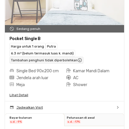
Sedang penuh
Pocket Single B
Harga untuk 1 orang
Putra
6.3 m² (belum termasuk luas k. mandi)
Tambahan penghuni tidak diperbolehkan
Single Bed 90x200 cm
Kamar Mandi Dalam
Jendela arah luar
AC
Meja
Shower
Lihat Detail
Jadwalkan Visit
Bayar bulanan
Pelunasan di awal
s.d. -9%
s.d. -17%