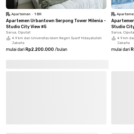
Fasilitas di Hanif Kost Pisangan Ciputat juga terbilang komplet.
Apartemen
•
1 BR
Aparteme
Setiap kamarnya sudah berperabot dengan AC, koneksi WiFi,
Apartemen Urbantown Serpong Tower Milenia -
Apartemen
serta kamar mandi dalam dilengkapi oleh shower dan water
Studio City View #5
Studio Cit
heater.
Sarua, Ciputat
Sarua, Ciput
4.9 km dari Universitas Islam Negeri Syarif Hidayatullah
4.9 km dar
Kamu juga bisa menggunakan fasilitas bersama yang nggak
Jakarta
Jakarta
kalah lengkap, mulai dari dapur, kompor, kulkas, meja makan,
mulai dari
Rp2.200.000
/
bulan
mulai dari
R
serta parkiran yang sudah dilengkapi kamera CCTV. Tunggu apa
lagi? Yuk, booking kamarmu di Hanif Kost Pisangan Ciputat
sekarang juga!