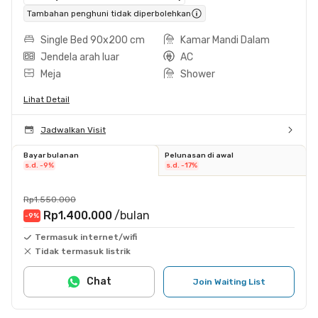
Tambahan penghuni tidak diperbolehkan
Single Bed 90x200 cm
Kamar Mandi Dalam
Jendela arah luar
AC
Meja
Shower
Lihat Detail
Jadwalkan Visit
Bayar bulanan
Pelunasan di awal
s.d. -9%
s.d. -17%
Rp1.550.000
Rp1.400.000
/bulan
-9
%
Termasuk internet/wifi
Tidak termasuk listrik
Chat
Join Waiting List