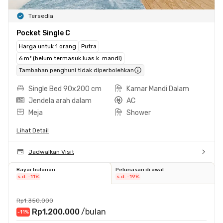
Tersedia
Pocket Single C
Harga untuk 1 orang
Putra
6 m² (belum termasuk luas k. mandi)
Tambahan penghuni tidak diperbolehkan
Single Bed 90x200 cm
Kamar Mandi Dalam
Jendela arah dalam
AC
Meja
Shower
Lihat Detail
Jadwalkan Visit
Bayar bulanan
Pelunasan di awal
s.d. -11%
s.d. -19%
Rp1.350.000
Rp1.200.000
/bulan
-11
%