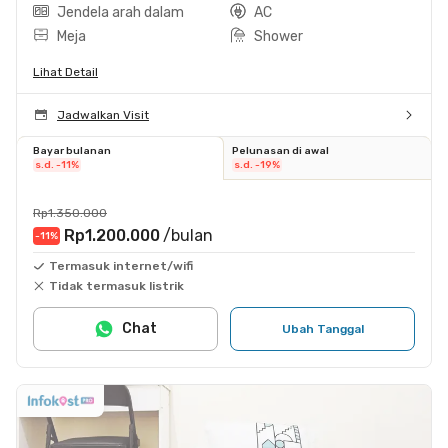
Jendela arah dalam
AC
Meja
Shower
Lihat Detail
Jadwalkan Visit
Bayar bulanan
Pelunasan di awal
s.d. -11%
s.d. -19%
Rp1.350.000
Rp1.200.000
/bulan
-11
%
Termasuk internet/wifi
Tidak termasuk listrik
Chat
Ubah Tanggal