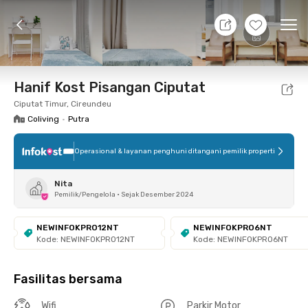
8 Agt 26 - Belum tahu
+
7
Ope
Foto
Fasilitas bersama
Lokasi
Kamar
Atura
Hanif Kost Pisangan Ciputat
Ciputat Timur, Cireundeu
Coliving
•
Putra
Operasional & layanan penghuni ditangani pemilik properti
Nita
Pemilik/Pengelola
•
Sejak Desember 2024
NEWINFOKPRO12NT
NEWINFOKPRO6NT
Kode: NEWINFOKPRO12NT
Kode: NEWINFOKPRO6NT
Fasilitas bersama
Wifi
Parkir Motor