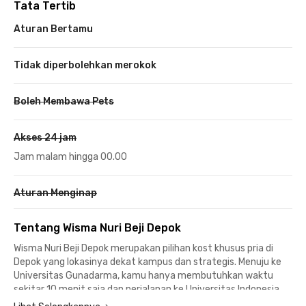
Tata Tertib
Aturan Bertamu
Tidak diperbolehkan merokok
Boleh Membawa Pets
Akses 24 jam
Jam malam hingga 00.00
Aturan Menginap
Tentang Wisma Nuri Beji Depok
Wisma Nuri Beji Depok merupakan pilihan kost khusus pria di
Depok yang lokasinya dekat kampus dan strategis. Menuju ke
Universitas Gunadarma, kamu hanya membutuhkan waktu
sekitar 10 menit saja dan perjalanan ke Universitas Indonesia
hanya memerlukan waktu kurang dari 15 menit berjalan kaki.