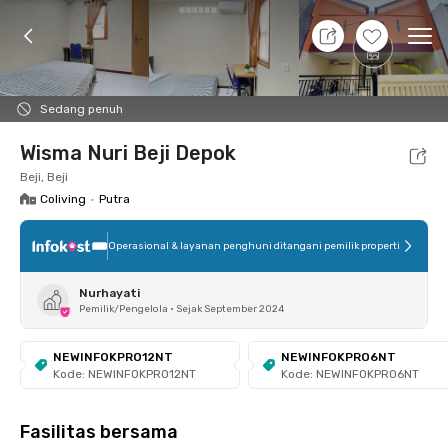
8 Agt 26 - Belum tahu
+
9
Ope
Foto
Fasilitas bersama
Lokasi
Kamar
Atura
Sedang penuh
Wisma Nuri Beji Depok
Beji, Beji
Coliving
•
Putra
Operasional & layanan penghuni ditangani pemilik properti
Nurhayati
Pemilik/Pengelola
•
Sejak September 2024
NEWINFOKPRO12NT
NEWINFOKPRO6NT
Kode: NEWINFOKPRO12NT
Kode: NEWINFOKPRO6NT
Fasilitas bersama