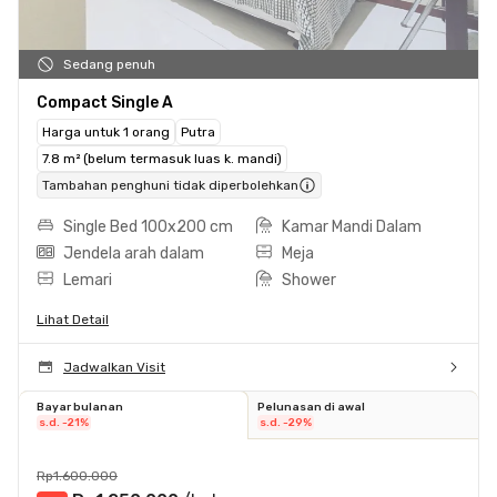
Sedang penuh
Compact Single A
Harga untuk 1 orang
Putra
7.8 m² (belum termasuk luas k. mandi)
Tambahan penghuni tidak diperbolehkan
Single Bed 100x200 cm
Kamar Mandi Dalam
Jendela arah dalam
Meja
Lemari
Shower
Lihat Detail
Jadwalkan Visit
Bayar bulanan
Pelunasan di awal
s.d. -21%
s.d. -29%
Rp1.600.000