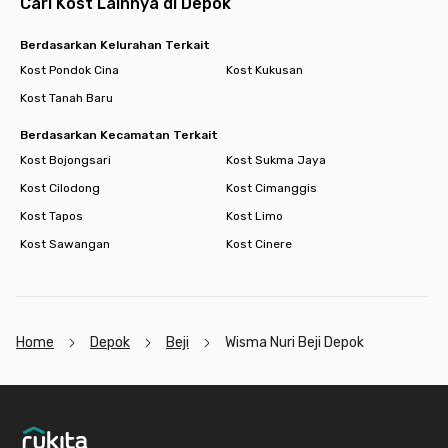
Cari Kost Lainnya di Depok
Berdasarkan Kelurahan Terkait
Kost Pondok Cina
Kost Kukusan
Kost Tanah Baru
Berdasarkan Kecamatan Terkait
Kost Bojongsari
Kost Sukma Jaya
Kost Cilodong
Kost Cimanggis
Kost Tapos
Kost Limo
Kost Sawangan
Kost Cinere
Home
Depok
Beji
Wisma Nuri Beji Depok
Footer