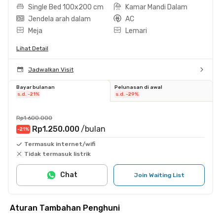
Single Bed 100x200 cm
Kamar Mandi Dalam
Jendela arah dalam
AC
Meja
Lemari
Lihat Detail
Jadwalkan Visit
Bayar bulanan
Pelunasan di awal
s.d. -21%
s.d. -29%
Rp1.600.000
Rp1.250.000
/bulan
-21
%
Termasuk internet/wifi
Tidak termasuk listrik
Chat
Join Waiting List
Aturan Tambahan Penghuni