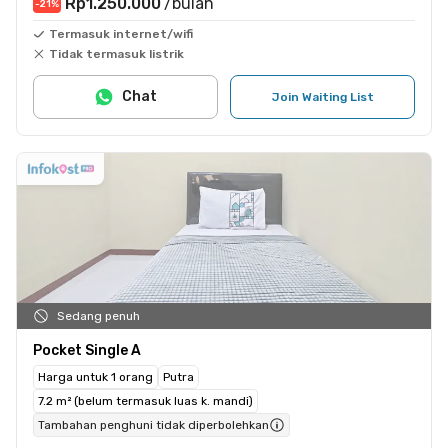
Rp1.250.000
/bulan
-21
%
Termasuk internet/wifi
Tidak termasuk listrik
Chat
Join Waiting List
Sedang penuh
Pocket Single A
Harga untuk 1 orang
Putra
7.2 m² (belum termasuk luas k. mandi)
Tambahan penghuni tidak diperbolehkan