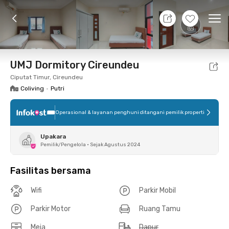
9 Agt 26 - Belum tahu
+
5
Ope
Foto
Fasilitas bersama
Lokasi
Kamar
Atura
UMJ Dormitory Cireundeu
Ciputat Timur, Cireundeu
Coliving
•
Putri
Operasional & layanan penghuni ditangani pemilik properti
Upakara
Pemilik/Pengelola
•
Sejak Agustus 2024
Fasilitas bersama
Wifi
Parkir Mobil
Parkir Motor
Ruang Tamu
Meja
Dapur