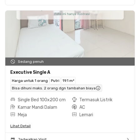
Sedang penuh
Executive Single A
Harga untuk 1 orang
Putri
19.1 m²
Bisa dihuni maks. 2 orang dgn tambahan biaya
Single Bed 100x200 cm
Termasuk Listrik
Kamar Mandi Dalam
AC
Meja
Lemari
Lihat Detail
Jadwalkan Visit