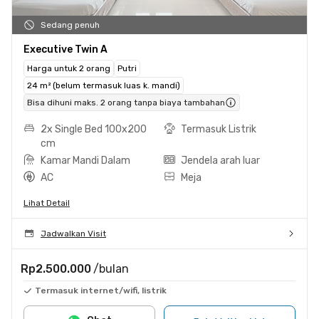
Sedang penuh
Executive Twin A
Harga untuk 2 orang
Putri
24 m² (belum termasuk luas k. mandi)
Bisa dihuni maks. 2 orang tanpa biaya tambahan
2x Single Bed 100x200
Termasuk Listrik
cm
Kamar Mandi Dalam
Jendela arah luar
AC
Meja
Lihat Detail
Jadwalkan Visit
Rp2.500.000
/bulan
Termasuk internet/wifi, listrik