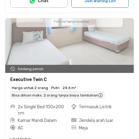
Chat
Join Waiting List
Sedang penuh
Executive Twin C
Harga untuk 2 orang
Putri
24.6 m²
Bisa dihuni maks. 2 orang tanpa biaya tambahan
2x Single Bed 100x200
Termasuk Listrik
cm
Kamar Mandi Dalam
Jendela arah luar
AC
Meja
Lihat Detail