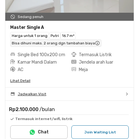
Sedang penuh
Master Single A
Harga untuk 1 orang
Putri
16.7 m²
Bisa dihuni maks. 2 orang dgn tambahan biaya
Single Bed 100x200 cm
Termasuk Listrik
Kamar Mandi Dalam
Jendela arah luar
AC
Meja
Lihat Detail
Jadwalkan Visit
Rp2.100.000
/bulan
Termasuk internet/wifi, listrik
Chat
Join Waiting List