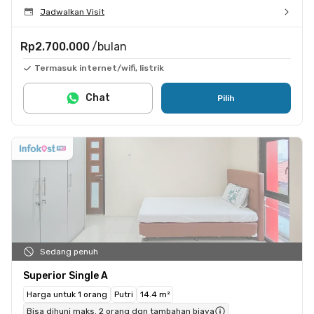
Jadwalkan Visit
Rp2.700.000
/bulan
Termasuk internet/wifi, listrik
Chat
Pilih
Sedang penuh
Superior Single A
Harga untuk 1 orang
Putri
14.4 m²
Bisa dihuni maks. 2 orang dgn tambahan biaya