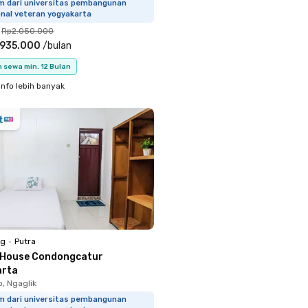
km dari universitas pembangunan
onal veteran yogyakarta
Rp2.050.000
.935.000
/
bulan
 sewa min. 12 Bulan
info lebih banyak
ng
•
Putra
 House Condongcatur
arta
o, Ngaglik
km dari universitas pembangunan