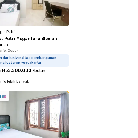
ng
•
Putri
st Putri Megantara Sleman
arta
rjo, Depok
m dari universitas pembangunan
onal veteran yogyakarta
i
Rp2.200.000
/
bulan
info lebih banyak