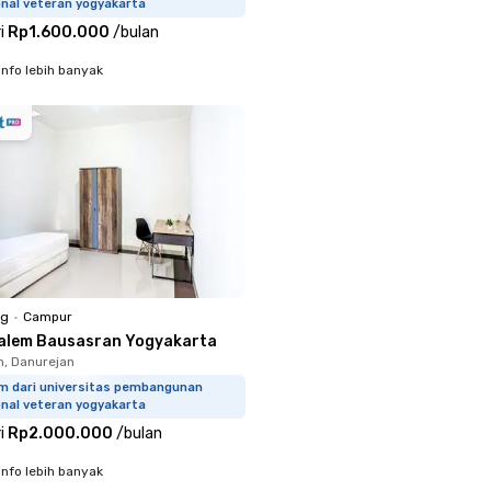
onal veteran yogyakarta
i
Rp1.600.000
/
bulan
info lebih banyak
ng
•
Campur
alem Bausasran Yogyakarta
, Danurejan
km dari universitas pembangunan
onal veteran yogyakarta
i
Rp2.000.000
/
bulan
info lebih banyak