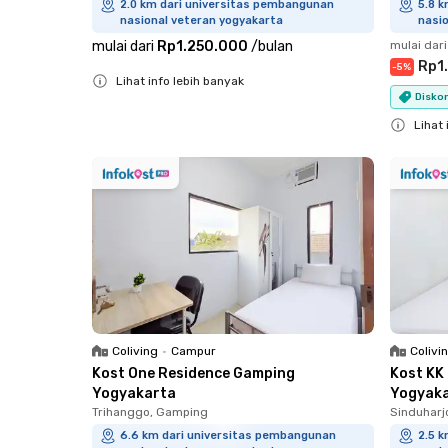
2.0 km dari universitas pembangunan
5.8 
nasional veteran yogyakarta
nasi
mulai dari
Rp1.250.000
/
bulan
mulai dari
Rp1
-
5
%
Lihat info lebih banyak
Diskon
Close
Lihat 
Close
Coliving
•
Campur
Colivi
Kost One Residence Gamping
Kost KK
Yogyakarta
Yogyak
Trihanggo, Gamping
Sinduharj
6.6 km dari universitas pembangunan
2.5 