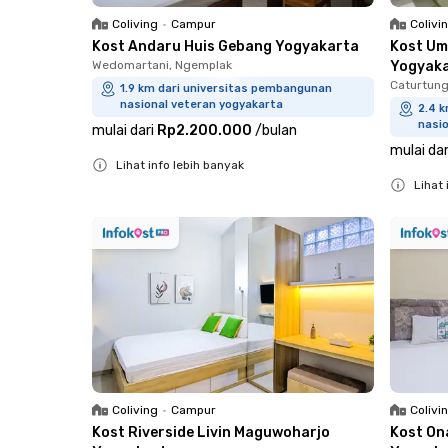
Coliving
•
Campur
Colivi
Kost Andaru Huis Gebang Yogyakarta
Kost Um
Wedomartani, Ngemplak
Yogyak
Caturtung
1.9 km dari universitas pembangunan
nasional veteran yogyakarta
2.4 
nasi
mulai dari
Rp2.200.000
/
bulan
mulai dar
Lihat info lebih banyak
Lihat 
Close
Close
Coliving
•
Campur
Colivi
Kost Riverside Livin Maguwoharjo
Kost On