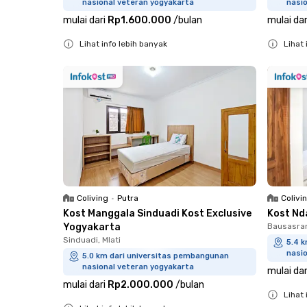
nasional veteran yogyakarta
nasi
mulai dari
Rp1.600.000
/
bulan
mulai dar
Lihat info lebih banyak
Lihat 
Close
Close
Coliving
•
Putra
Colivi
Kost Manggala Sinduadi Kost Exclusive
Kost Nd
Yogyakarta
Bausasran
Sinduadi, Mlati
5.4 
nasi
5.0 km dari universitas pembangunan
nasional veteran yogyakarta
mulai dar
mulai dari
Rp2.000.000
/
bulan
Lihat 