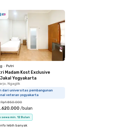
ng
•
Putri
tri Madam Kost Exclusive
 Jakal Yogyakarta
rjo, Ngaglik
km dari universitas pembangunan
onal veteran yogyakarta
Rp1.850.000
1.620.000
/
bulan
 sewa min. 12 Bulan
info lebih banyak