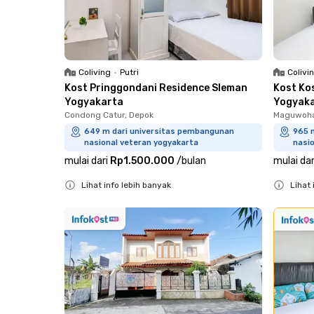
Coliving
•
Putri
Colivi
Kost Pringgondani Residence Sleman
Kost Ko
Yogyakarta
Yogyak
Condong Catur, Depok
Maguwoha
649 m dari universitas pembangunan
965 
nasional veteran yogyakarta
nasi
mulai dari
Rp1.500.000
/
bulan
mulai dar
Lihat info lebih banyak
Lihat 
Close
Close