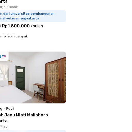
arta
rjo, Depok
km dari universitas pembangunan
onal veteran yogyakarta
i
Rp1.800.000
/
bulan
info lebih banyak
ng
•
Putri
ah Janu Mlati Malioboro
arta
Mlati