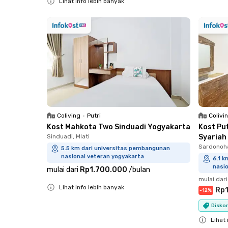
Lihat info lebih banyak
Close
Close
Coliving
•
Putri
Colivi
Kost Mahkota Two Sinduadi Yogyakarta
Kost Pu
Sinduadi, Mlati
Syariah
Sardonoha
5.5 km dari universitas pembangunan
nasional veteran yogyakarta
6.1 
nasi
mulai dari
Rp1.700.000
/
bulan
mulai dari
Lihat info lebih banyak
Rp
-
12
%
Close
Diskon
Lihat 