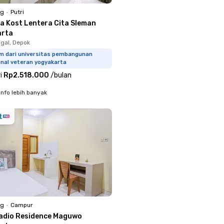
ng
•
Putri
a Kost Lentera Cita Sleman
arta
gal, Depok
km dari universitas pembangunan
onal veteran yogyakarta
i
Rp2.518.000
/
bulan
info lebih banyak
ng
•
Campur
adio Residence Maguwo