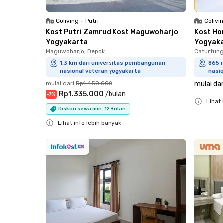
Coliving
•
Putri
Colivi
Kost Putri Zamrud Kost Maguwoharjo
Kost Ho
Yogyakarta
Yogyak
Maguwoharjo, Depok
Caturtung
1.3 km dari universitas pembangunan
865 
nasional veteran yogyakarta
nasi
mulai dari
Rp1.450.000
mulai dar
Rp1.335.000
/
bulan
-
7
%
Lihat 
Diskon sewa min. 12 Bulan
Close
Lihat info lebih banyak
Close