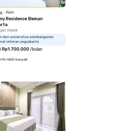
ng
•
Putri
my Residence Sleman
arta
gal, Depok
m dari universitas pembangunan
onal veteran yogyakarta
i
Rp1.700.000
/
bulan
info lebih banyak