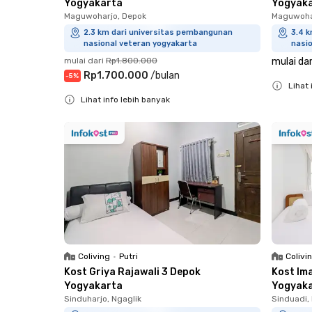
Yogyakarta
Yogyak
Maguwoharjo, Depok
Maguwoha
2.3 km dari universitas pembangunan
3.4 
nasional veteran yogyakarta
nasi
mulai dari
Rp1.800.000
mulai dar
Rp1.700.000
/
bulan
-
5
%
Lihat 
Lihat info lebih banyak
Close
Close
Coliving
•
Putri
Colivi
Kost Griya Rajawali 3 Depok
Kost Im
Yogyakarta
Yogyak
Sinduharjo, Ngaglik
Sinduadi, 