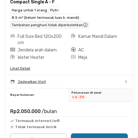
Compact Single A - F
Harga untuk 1 orang
Putri
8.5 m² (belum termasuk luas k. mandi)
Tambahan penghuni tidak diperbolehkan
Full Size Bed 120x200
Kamar Mandi Dalam
cm
Jendela arah dalam
AC
Water Heater
Meja
Lihat Detail
Jadwalkan Visit
Pelunasan di awal
Bayar bulanan
s.d. -5%
Rp2.050.000
/bulan
Termasuk internet/wifi
Tidak termasuk listrik