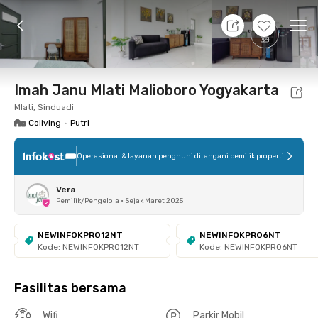
9 Agt 26 - Belum tahu
+
14
Ope
Foto
Fasilitas bersama
Lokasi
Kamar
Atura
Imah Janu Mlati Malioboro Yogyakarta
Mlati, Sinduadi
Coliving
•
Putri
Operasional & layanan penghuni ditangani pemilik properti
Vera
Pemilik/Pengelola
•
Sejak Maret 2025
NEWINFOKPRO12NT
NEWINFOKPRO6NT
Kode: NEWINFOKPRO12NT
Kode: NEWINFOKPRO6NT
Fasilitas bersama
Wifi
Parkir Mobil