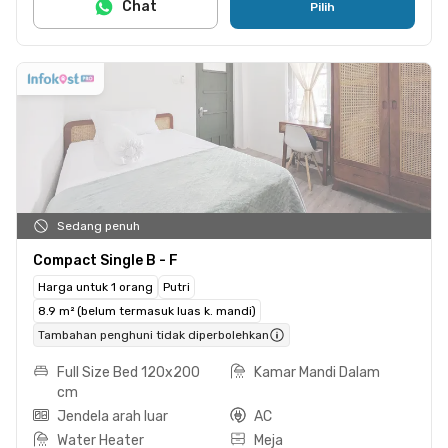
Chat
Pilih
Sedang penuh
Compact Single B - F
Harga untuk 1 orang
Putri
8.9 m² (belum termasuk luas k. mandi)
Tambahan penghuni tidak diperbolehkan
Full Size Bed 120x200
Kamar Mandi Dalam
cm
Jendela arah luar
AC
Water Heater
Meja