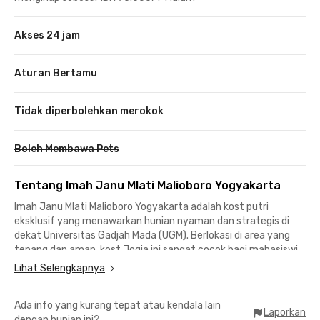
Akses 24 jam
Aturan Bertamu
Tidak diperbolehkan merokok
Boleh Membawa Pets
Tentang Imah Janu Mlati Malioboro Yogyakarta
Imah Janu Mlati Malioboro Yogyakarta adalah kost putri
eksklusif yang menawarkan hunian nyaman dan strategis di
dekat Universitas Gadjah Mada (UGM). Berlokasi di area yang
tenang dan aman, kost Jogja ini sangat cocok bagi mahasiswi
yang mencari tempat tinggal dengan akses mudah ke berbagai
Lihat Selengkapnya
fasilitas pendidikan dan hiburan. Dengan waktu tempuh hanya
13 menit ke UGM, 15 menit ke Malioboro Mall, serta 16 menit ke
Ada info yang kurang tepat atau kendala lain
Stasiun Lempuyangan, kost ini memberikan kemudahan
Laporkan
dengan hunian ini?